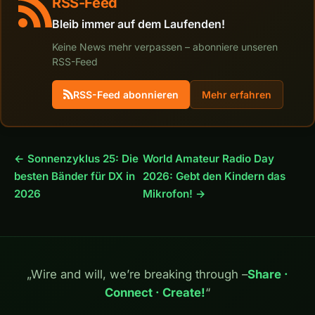
RSS-Feed
Bleib immer auf dem Laufenden!
Keine News mehr verpassen – abonniere unseren
RSS-Feed
RSS-Feed abonnieren
Mehr erfahren
← Sonnenzyklus 25: Die
World Amateur Radio Day
besten Bänder für DX in
2026: Gebt den Kindern das
2026
Mikrofon! →
„Wire and will, we’re breaking through –
Share ·
Connect · Create!
“