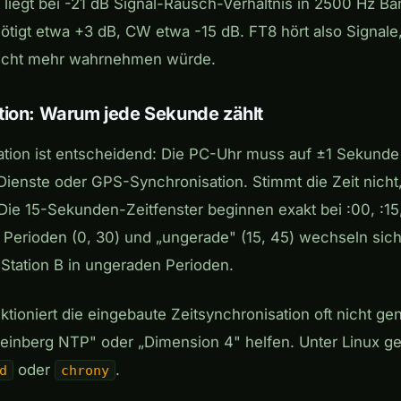
t liegt bei -21 dB Signal-Rausch-Verhältnis in 2500 Hz B
tigt etwa +3 dB, CW etwa -15 dB. FT8 hört also Signale, 
icht mehr wahrnehmen würde.
tion: Warum jede Sekunde zählt
ation ist entscheidend: Die PC-Uhr muss auf ±1 Sekund
Dienste oder GPS-Synchronisation. Stimmt die Zeit nicht,
 Die 15-Sekunden-Zeitfenster beginnen exakt bei :00, :15
Perioden (0, 30) und „ungerade" (15, 45) wechseln sich 
 Station B in ungeraden Perioden.
tioniert die eingebaute Zeitsynchronisation oft nicht ge
inberg NTP" oder „Dimension 4" helfen. Unter Linux ge
oder
.
d
chrony