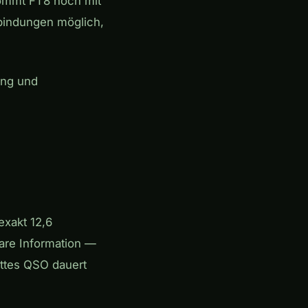
kommt FT8 noch mit
bindungen möglich,
ung und
exakt 12,6
bare Information —
ettes QSO dauert