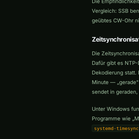
Die Empfindlichkei
Vergleich: SSB benö
geübtes CW-Ohr n
Zeitsynchronisa
Die Zeitsynchronis
Dafür gibt es NTP-
Dekodierung statt.
Minute — „gerade" 
sendet in geraden,
Unter Windows funk
Programme wie „Me
systemd-timesync