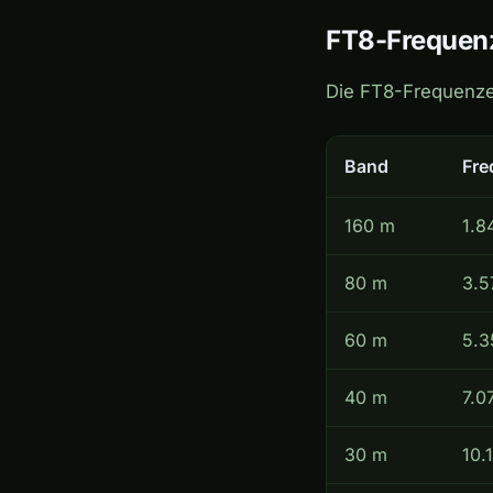
FT8-Frequenz
Die FT8-Frequenzen
Band
Fre
160 m
1.8
80 m
3.5
60 m
5.3
40 m
7.0
30 m
10.