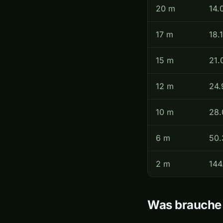
20 m
14.
17 m
18.
15 m
21.
12 m
24.
10 m
28.
6 m
50.
2 m
144
Was brauche i