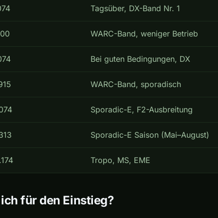
074
Tagsüber, DX-Band Nr. 1
100
WARC-Band, weniger Betrieb
074
Bei guten Bedingungen, DX
915
WARC-Band, sporadisch
074
Sporadic-E, F2-Ausbreitung
313
Sporadic-E Saison (Mai–August)
.174
Tropo, MS, EME
ch für den Einstieg?