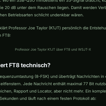
n. Wo ein SSB-QSO mindestens ein S3-Signal braucht, 
die 20 dB unter dem Rauschen liegen. Damit werden Ver
hen Betriebsarten schlicht undenkbar wären.
klärt Professor Joe Taylor (K1JT) persönlich die Entsteh
n FT8:
Play
Professor Joe Taylor K1JT über FT8 und WSJT-X
iert FT8 technisch?
equenzumtastung (8-FSK) und überträgt Nachrichten in 
itfenstern. Jede Nachricht enthält maximal 77 Bit nutz
zeichen, Rapport und Locator, aber nicht mehr. Ein kompl
Sekunden und läuft nach einem festen Protokoll ab: