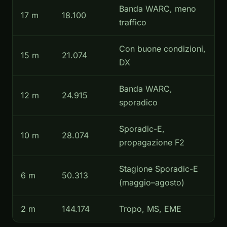
Banda WARC, meno
17 m
18.100
traffico
Con buone condizioni,
15 m
21.074
DX
Banda WARC,
12 m
24.915
sporadico
Sporadic-E,
10 m
28.074
propagazione F2
Stagione Sporadic-E
6 m
50.313
(maggio–agosto)
2 m
144.174
Tropo, MS, EME