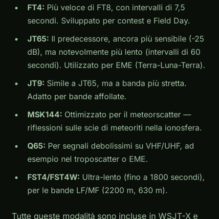
FT4:
Più veloce di FT8, con intervalli di 7,5
secondi. Sviluppato per contest e Field Day.
JT65:
Il predecessore, ancora più sensibile (-25
dB), ma notevolmente più lento (intervalli di 60
secondi). Utilizzato per EME (Terra-Luna-Terra).
JT9:
Simile a JT65, ma a banda più stretta.
Adatto per bande affollate.
MSK144:
Ottimizzato per il meteorscatter —
riflessioni sulle scie di meteoriti nella ionosfera.
Q65:
Per segnali debolissimi su VHF/UHF, ad
esempio nel troposcatter o EME.
FST4/FST4W:
Ultra-lento (fino a 1800 secondi),
per le bande LF/MF (2200 m, 630 m).
Tutte queste modalità sono incluse in WSJT-X e