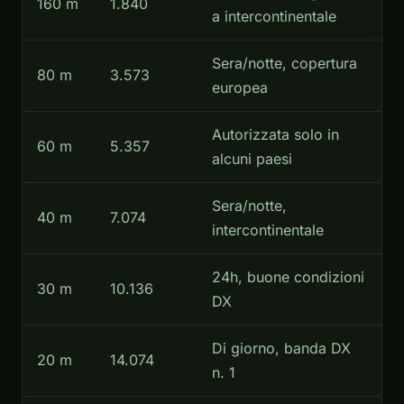
160 m
1.840
a intercontinentale
Sera/notte, copertura
80 m
3.573
europea
Autorizzata solo in
60 m
5.357
alcuni paesi
Sera/notte,
40 m
7.074
intercontinentale
24h, buone condizioni
30 m
10.136
DX
Di giorno, banda DX
20 m
14.074
n. 1