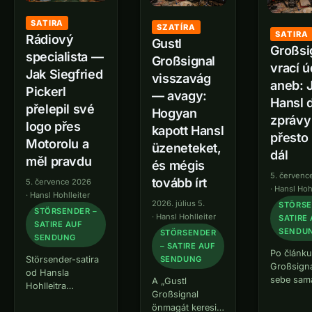
SATIRA
SZATÍRA
SATIRA
Rádiový
Gustl
Großsi
specialista —
Großsignal
vrací 
Jak Siegfried
visszavág
aneb: 
Pickerl
— avagy:
Hansl 
přelepil své
Hogyan
zprávy
logo přes
kapott Hansl
přesto 
Motorolu a
üzeneteket,
dál
měl pravdu
és mégis
5. červenc
tovább írt
5. července 2026
·
Hansl Hoh
·
Hansl Hohlleiter
2026. július 5.
STÖRSE
STÖRSENDER –
·
Hansl Hohlleiter
SATIRE
SATIRE AUF
SENDU
STÖRSENDER
SENDUNG
– SATIRE AUF
Po článku
Störsender-satira
SENDUNG
Großsigna
od Hansla
sebe sam
A „Gustl
Hohlleitra
nenajde n
Großsignal
Siegfried Pickerl,
bylo jen 
önmagát keresi