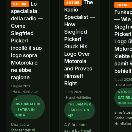
The
Vaš Hansl
SATIRE
Lo
altro. E un altro
SATIRA
SATIRE
poroča — in…
Radio
ancora.…
specialista
Funksp
Specialist —
della radio —
— Wie
How
Come
Siegfr
Siegfried
Siegfried
Pickerl
Pickerl
Pickerl
Logo ü
Stuck His
incollò il suo
Motoro
Logo Over
logo sopra
klebte
Motorola
Motorola e
damit 
and Proved
ne ebbe
behielt
Himself
ragione
1. Juli 202
Right
·
Hansl Hoh
1 luglio 2026
·
Hansl Hohlleiter
1 July 2026
STÖRSE
·
Hansl Hohlleiter
SATIRE
IL
SENDU
DISTURBATORE
THE JAMMER
– SATIRA IN
– SATIRE ON
Eine Stör
ONDA
AIR
Satire vo
Hohlleiter
Una satira
A Störsender
Pickerl, O
Störsender di
satire by Hansl