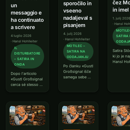
čez Mo
sporočilo in
un
in imel
vseeno
messaggio e
nadaljeval s
1. julij 202
ha continuato
·
Hansl Hoh
pisanjem
a scrivere
MOTILE
4. julij 2026
4 luglio 2026
SATIRA
·
Hansl Hohlleiter
·
Hansl Hohlleiter
ODDAJ
MOTILEC –
IL
Satira St
SATIRA NA
DISTURBATORE
ki jo je na
ODDAJANJU
– SATIRA IN
Hansl Hoh
ONDA
Po članku «Gustl
Siegfried 
Großsignal išče
OE0PIC, j
Dopo l'articolo
samega sebe —
specialist
«Gustl Großsignal
in ne najde
radioama
cerca sé stesso —
ničesar» je bilo
specialist
e non trova nulla»
le vprašanje
rad pojas
, era solo
časa. Trije dnevi,
dolgo, br
questione di
natančno. Potem
ga kdo vp
tempo. Tre giorni,
je prišlo
Radioamat
per la precisione.
WhatsApp
Siegfried,
Poi è arrivato il
sporočilo. In še
Specialist
messaggio
eno. In še eno.
WhatsApp. E un