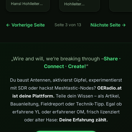
Spezialist
Hansl Hohlleiter
Hohlleiter
Funkama
Siegfried Pickerl,
Siegfried Pickerl,
Spezialist
OE0PIC, è uno
OE0PIC, is a
Unterschi
specialista. Non
specialist. Not a
← Vorherige Seite
Nächste Seite →
Seite 3 von 13
er gerne,
un radioamatore
radio amateur —
ausführli
— uno specialista.
a specialist. He's
ungefragt
La differenza la
happy to explain
Funkamat
spiega volentieri, a
the difference, at
Siegfried,
lungo, senza che
length,
Ein Spezia
nessuno glielo
unprompted. A
„Wire and will, we’re breaking through –
Share ·
. Und Sie
chieda. Un
radio amateur,
weiß alles
radioamatore, dice
Connect · Create!
says Siegfried,
“
über…
Siegfried,
tinkers. A
armeggia. Uno…
specialist…
Du baust Antennen, aktivierst Gipfel, experimentierst
mit SDR oder hackst Meshtastic-Nodes?
OERadio.at
ist deine Plattform.
Teile dein Wissen – als Artikel,
Bauanleitung, Fieldreport oder Technik-Tipp. Egal ob
erfahrene YL oder erfahrener OM, frisch lizenziert
oder alter Hase:
Deine Erfahrung zählt.