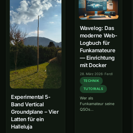
und sogar in den
oder als vollwertiger
Satellitenfunk so
WebSDR-Empfänger —
einfach wie nie
der kleine
zuvor. Mit
Einplatinencomputer
kostengünstigen
erledigt Aufgaben, für die
Wavelog: Das
SDR-Empfängern,
man früher…
moderne Web-
leistungsfähigen
Logbuch für
Tracking-Apps
und…
Funkamateure
— Einrichtung
mit Docker
28. März 2026
·
Ferdl
TECHNIK
TUTORIALS
Experimental 5-
Wer als
Band Vertical
Funkamateur seine
QSOs
Groundplane – Vier
(Funkverbindungen)
Latten für ein
sauber
Halleluja
dokumentieren will,
kommt um ein