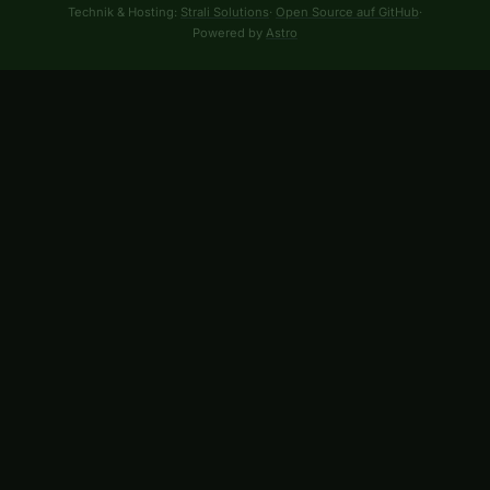
Technik & Hosting:
Strali Solutions
·
Open Source auf GitHub
·
Powered by
Astro