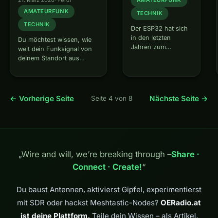
AMATEURFUNK
AMATEURFUNK
TECHNIK
TECHNIK
Der ESP32 hat sich
in den letzten
Du möchtest wissen, wie
Jahren zum
weit dein Funksignal von
Lieblings-
deinem Standort aus
Mikrocontroller
tatsächlich reicht? Ob der
vieler Funkamateure
neue Relaisstandort auf
entwickelt – und das
dem Hausberg optimale
aus gutem Grund.
Abdeckung bietet? Oder
← Vorherige Seite
Nächste Seite →
Seite 4 von 8
Mit integriertem
welche Frequenz und
WLAN und
Antennenhöhe für eine
Bluetooth, zwei
Punkt-zu-Punkt-
Prozessorkernen,
Verbindung am besten
zahlreichen GPIO-
geeignet ist? Dann…
Pins und einem
„Wire and will, we’re breaking through –
Share ·
Straßenpreis von
Connect · Create!
“
unter 5 EUR bietet…
Du baust Antennen, aktivierst Gipfel, experimentierst
mit SDR oder hackst Meshtastic-Nodes?
OERadio.at
ist deine Plattform.
Teile dein Wissen – als Artikel,