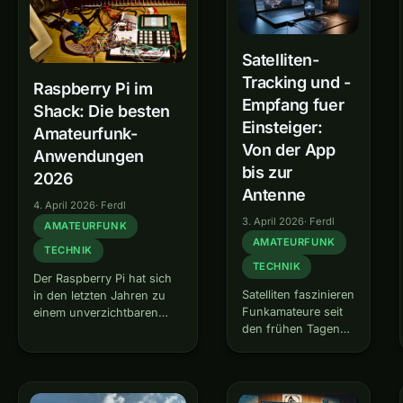
Stunde des
Amateurfunks:
Funkamateure
können mit
Satelliten-
vergleichsweise
Tracking und -
Raspberry Pi im
einfachen Mitteln
Empfang fuer
weiterhin
Shack: Die besten
kommunizieren —
Einsteiger:
Amateurfunk-
lokal über UKW-
Von der App
Anwendungen
Relais und
bis zur
überregional über
2026
Kurzwelle.…
Antenne
4. April 2026
·
Ferdl
3. April 2026
·
Ferdl
AMATEURFUNK
AMATEURFUNK
TECHNIK
TECHNIK
Der Raspberry Pi hat sich
Satelliten faszinieren
in den letzten Jahren zu
Funkamateure seit
einem unverzichtbaren
den frühen Tagen
Werkzeug im
von OSCAR 1 im
Amateurfunk-Shack
Jahr 1961. Heute ist
entwickelt. Ob als digitaler
der Einstieg in den
Modem-Controller, APRS-
Satellitenempfang
iGate, Winlink-Gateway