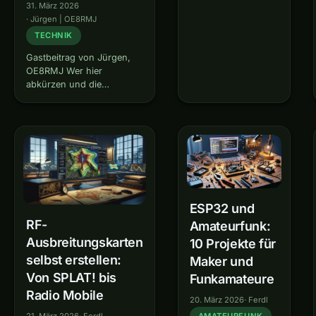
31. März 2026
Logbuch nicht
·
Jürgen | OE8RMJ
herum. Doch die
TECHNIK
Zeiten
handgeschriebener
Gastbeitrag von Jürgen,
Eintraege sind
OE8RMJ Wer hier
laengst vorbei:
abkürzen und die
Moderne Web-
Vorgeschichte
Logbuecher bieten
überspringen will, kann
DXCC-Tracking,
direkt bei „Das
automatische QSL-
Experiment" weiterlesen.
Verwaltung, ADIF-
Prolog Ich habe meine
Im- und -Export und
Lizenz seit April 2025.
API-Schnittstellen
Frisch und voller Neugier
fuer die…
auf das weite Feld, das
da…
ESP32 und
RF-
Amateurfunk:
Ausbreitungskarten
10 Projekte für
selbst erstellen:
Maker und
Von SPLAT! bis
Funkamateure
Radio Mobile
20. März 2026
·
Ferdl
21. März 2026
·
Ferdl