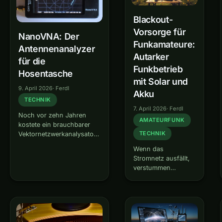
Blackout-
Vorsorge für
NanoVNA: Der
Funkamateure:
Antennenanalyzer
Autarker
für die
Funkbetrieb
Hosentasche
mit Solar und
9. April 2026
·
Ferdl
Akku
TECHNIK
7. April 2026
·
Ferdl
Noch vor zehn Jahren
AMATEURFUNK
kostete ein brauchbarer
TECHNIK
Vektornetzwerkanalysator
mehrere tausend Euro.
Wenn das
Heute gibt es den
Stromnetz ausfällt,
NanoVNA — ein Gerät in
verstummen
der Größe einer
Mobilfunk, Internet
Kreditkarte, das für unter
und Festnetz meist
50 Euro erstaunlich
innerhalb weniger
genaue Messungen liefert.
Stunden. Genau
Für Funkamateure ist…
dann schlägt die