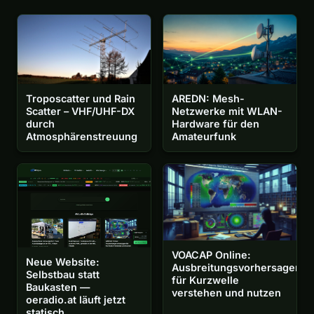
Troposcatter und Rain
AREDN: Mesh-
Scatter – VHF/UHF-DX
Netzwerke mit WLAN-
durch
Hardware für den
Atmosphärenstreuung
Amateurfunk
VOACAP Online:
Neue Website:
Ausbreitungsvorhersagen
Selbstbau statt
für Kurzwelle
Baukasten —
verstehen und nutzen
oeradio.at läuft jetzt
statisch