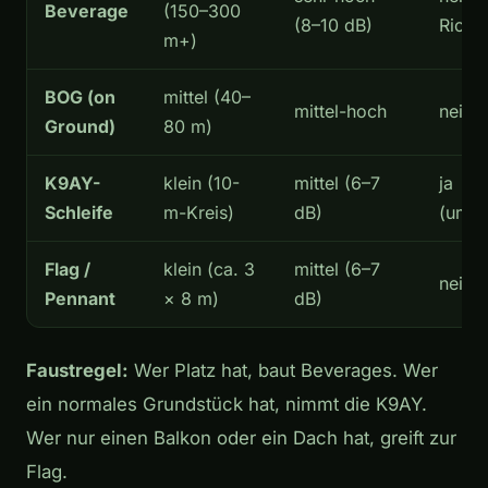
Beverage
(150–300
(8–10 dB)
Richt
m+)
BOG (on
mittel (40–
mittel-hoch
nein
Ground)
80 m)
K9AY-
klein (10-
mittel (6–7
ja
Schleife
m-Kreis)
dB)
(umsc
Flag /
klein (ca. 3
mittel (6–7
nein
Pennant
× 8 m)
dB)
Faustregel:
Wer Platz hat, baut Beverages. Wer
ein normales Grundstück hat, nimmt die K9AY.
Wer nur einen Balkon oder ein Dach hat, greift zur
Flag.