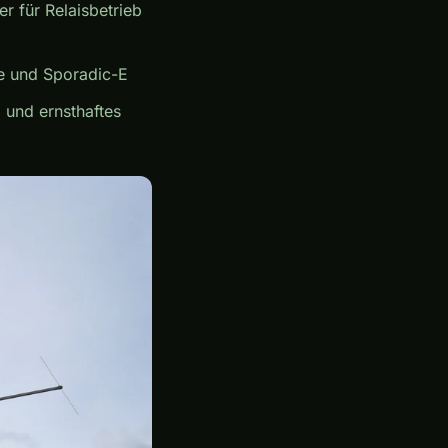
r für Relaisbetrieb
e und Sporadic-E
E
und ernsthaftes