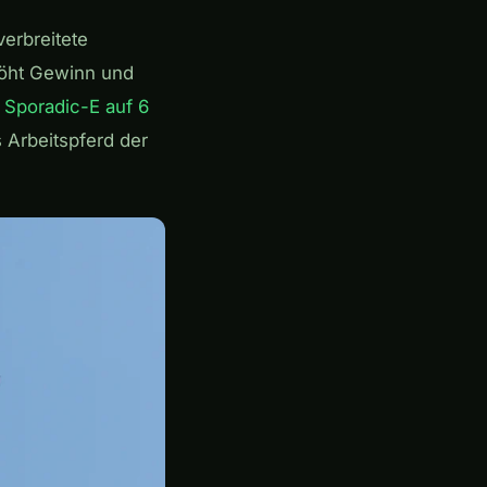
erbreitete
höht Gewinn und
r
Sporadic-E auf 6
s Arbeitspferd der