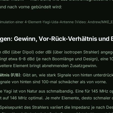
und nach vorne gebündelt wird:
Play
mulation einer 4-Element-Yagi-Uda-Antenne (Video: Andrew/MKE_E
gen: Gewinn, Vor-Rück-Verhältnis und 
in dBd (über Dipol) oder dBi (über isotropen Strahler) ange
ingt etwa 6–8 dBd (je nach Boomlänge und Design), eine 1
weitere Element bringt abnehmenden Zusatzgewinn.
tnis (F/B)
: Gibt an, wie stark Signale von hinten unterdrü
ignale von hinten sind 100-mal schwächer als von vorne.
ne Yagi ist von Natur aus schmalbandig. Eine für 145 MHz o
cht auf 146 MHz optimal. Je mehr Elemente, desto schmaler 
Speisepunkt des Strahlers variiert die Impedanz je nach De