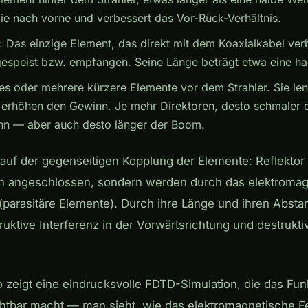
rgie nach vorne und verbessert das Vor-Rück-Verhältnis.
: Das einzige Element, das direkt mit dem Koaxialkabel verb
gespeist bzw. empfangen. Seine Länge beträgt etwa eine ha
nes oder mehrere kürzere Elemente vor dem Strahler. Sie le
erhöhen den Gewinn. Je mehr Direktoren, desto schmaler d
nn — aber auch desto länger der Boom.
t auf der gegenseitigen Kopplung der Elemente: Reflektor
sch angeschlossen, sondern werden durch das elektromag
 (parasitäre Elemente). Durch ihre Länge und ihren Abst
uktive Interferenz in der Vorwärtsrichtung und destrukti
 zeigt eine eindrucksvolle FDTD-Simulation, die das Funk
htbar macht — man sieht, wie das elektromagnetische Fe