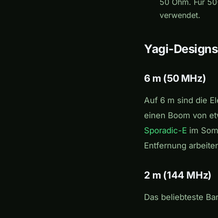
50 Ohm. Für 50
verwendet.
Yagi-Designs
6 m (50 MHz)
Auf 6 m sind die E
einen Boom von etw
Sporadic-E
im Somm
Entfernung arbeite
2 m (144 MHz)
Das beliebteste Ba