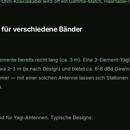
-Ohm-Koaxialkabel wird oft ein Gamma-Match, Haarnadel-
 für verschiedene Bänder
lemente bereits recht lang (ca. 3 m). Eine 3-Element-Yag
a 2–3 m (je nach Design) und bietet ca. 6–8 dBd Gewinn
er — mit einer solchen Antenne lassen sich Stationen
n.
nd für Yagi-Antennen. Typische Designs: