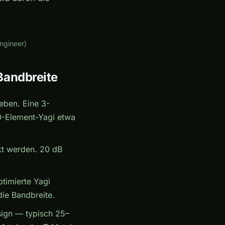
ngineer)
Bandbreite
geben. Eine 3-
0-Element-Yagi etwa
ckt werden. 20 dB
ptimierte Yagi
die Bandbreite.
sign — typisch 25–