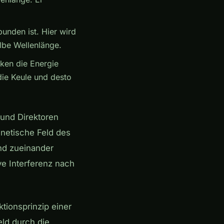
unden ist. Hier wird
lbe Wellenlänge.
nken die Energie
ie Keule und desto
 und Direktoren
netische Feld des
and zueinander
ve Interferenz nach
tionsprinzip einer
ld durch die