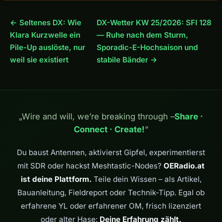
← Seltenes DX: Wie
DX-Wetter KW 25/2026: SFI 128
Klara Kurzwelle ein
— Ruhe nach dem Sturm,
Pile-Up auslöste, nur
Sporadic-E-Hochsaison und
weil sie existiert
stabile Bänder →
„Wire and will, we’re breaking through –
Share ·
Connect · Create!
“
Du baust Antennen, aktivierst Gipfel, experimentierst
mit SDR oder hackst Meshtastic-Nodes?
OERadio.at
ist deine Plattform.
Teile dein Wissen – als Artikel,
Bauanleitung, Fieldreport oder Technik-Tipp. Egal ob
erfahrene YL oder erfahrener OM, frisch lizenziert
oder alter Hase:
Deine Erfahrung zählt.