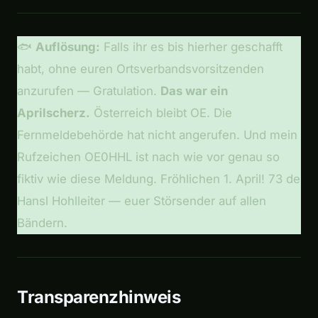
🐟
Auflösung:
Falls ihr es bis hierher geschafft
habt, ohne euren Ortsverbandsvorsitzenden
anzurufen — Gratulation.
Das war ein
Aprilscherz.
Österreich bleibt OE. Die
Fernmeldebehörde hat nicht angerufen. Und mein
Rufzeichen OE0HHL ist nach wie vor genau so
fiktiv wie diese Meldung. Fröhlichen 1. April! 73 de
Hansl Hohlleiter — euer Störsender auf allen
Bändern.
Transparenzhinweis