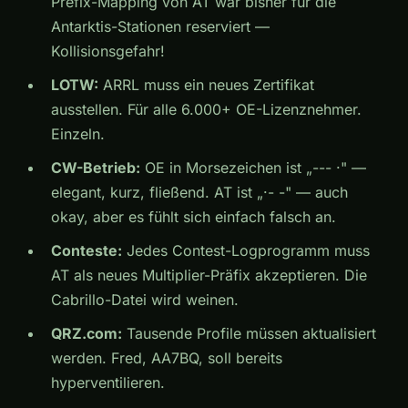
Prefix-Mapping von AT war bisher für die
Antarktis-Stationen reserviert —
Kollisionsgefahr!
LOTW:
ARRL muss ein neues Zertifikat
ausstellen. Für alle 6.000+ OE-Lizenznehmer.
Einzeln.
CW-Betrieb:
OE in Morsezeichen ist „--- ·" —
elegant, kurz, fließend. AT ist „·- -" — auch
okay, aber es fühlt sich einfach falsch an.
Conteste:
Jedes Contest-Logprogramm muss
AT als neues Multiplier-Präfix akzeptieren. Die
Cabrillo-Datei wird weinen.
QRZ.com:
Tausende Profile müssen aktualisiert
werden. Fred, AA7BQ, soll bereits
hyperventilieren.