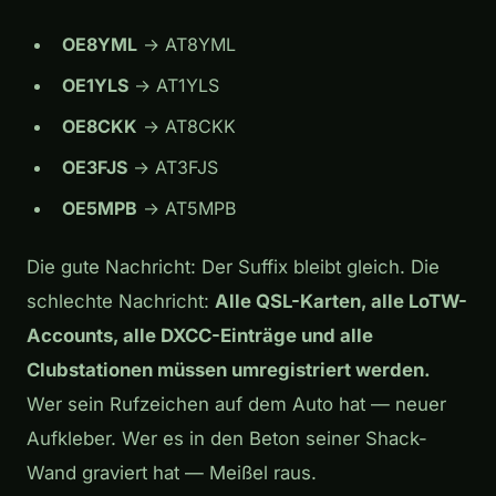
OE8YML
→ AT8YML
OE1YLS
→ AT1YLS
OE8CKK
→ AT8CKK
OE3FJS
→ AT3FJS
OE5MPB
→ AT5MPB
Die gute Nachricht: Der Suffix bleibt gleich. Die
schlechte Nachricht:
Alle QSL-Karten, alle LoTW-
Accounts, alle DXCC-Einträge und alle
Clubstationen müssen umregistriert werden.
Wer sein Rufzeichen auf dem Auto hat — neuer
Aufkleber. Wer es in den Beton seiner Shack-
Wand graviert hat — Meißel raus.