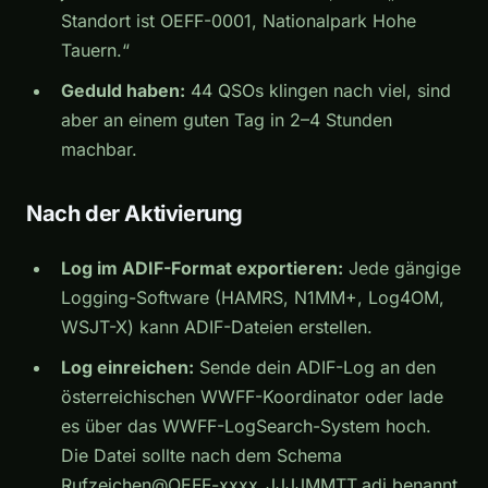
Standort ist OEFF-0001, Nationalpark Hohe
Tauern.“
Geduld haben:
44 QSOs klingen nach viel, sind
aber an einem guten Tag in 2–4 Stunden
machbar.
Nach der Aktivierung
Log im ADIF-Format exportieren:
Jede gängige
Logging-Software (HAMRS, N1MM+, Log4OM,
WSJT-X) kann ADIF-Dateien erstellen.
Log einreichen:
Sende dein ADIF-Log an den
österreichischen WWFF-Koordinator oder lade
es über das WWFF-LogSearch-System hoch.
Die Datei sollte nach dem Schema
Rufzeichen@OEFF-xxxx_JJJJMMTT.adi
benannt