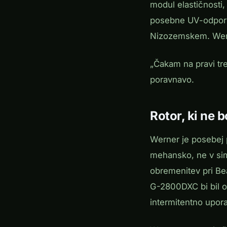
modul elastičnosti,
posebne UV-odporne
Nizozemskem. Werner
„Čakam na pravi tre
poravnavo.
Rotor, ki ne bo
Werner je posebej p
mehansko, ne v simu
obremenitev pri Bea
G-2800DXC bi bil o
intermitentno upor