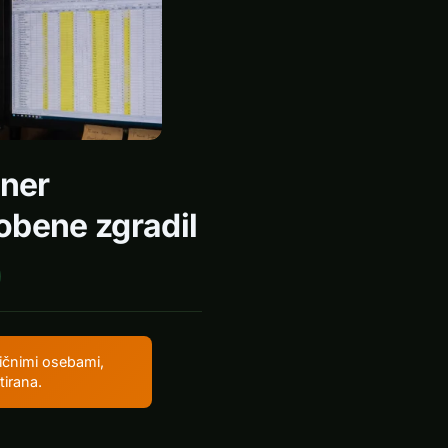
rner
obene zgradil
ičnimi osebami,
tirana.