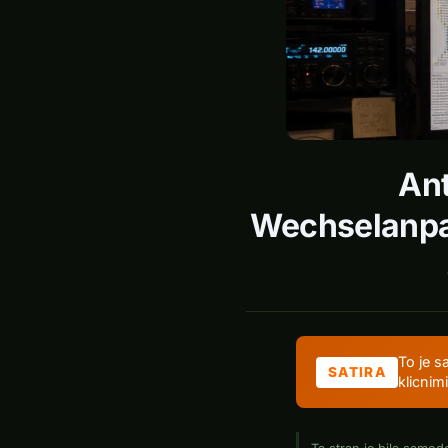
Ant
Wechselanpas
To je s
SATIRA
klicnim