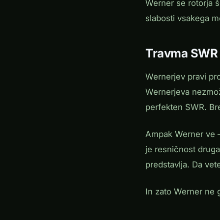
Werner se rotorja š
slabosti vsakega mo
Travma SWR
Wernerjev pravi pro
Wernerjeva nezmožn
perfekten SWR. Bre
Ampak Werner ve —
je resničnost druga
predstavlja. Da vete
In zato Werner ne g