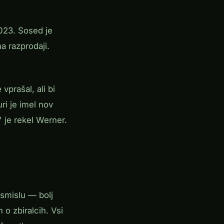
2023. Sosed je
a razprodaji.
prašal, ali bi
ri je imel nov
" je rekel Werner.
 smislu — bolj
o zbiralcih. Vsi