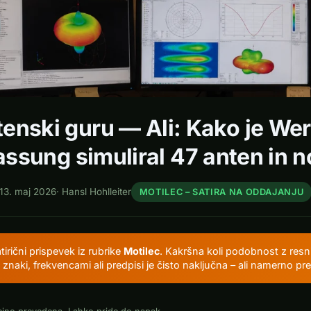
enski guru — Ali: Kako je We
sung simuliral 47 anten in n
13. maj 2026
·
Hansl Hohlleiter
MOTILEC – SATIRA NA ODDAJANJU
atirični prispevek iz rubrike
Motilec
. Kakršna koli podobnost z resn
i znaki, frekvencami ali predpisi je čisto naključna – ali namerno pre