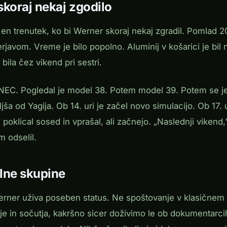
 skoraj nekaj zgodilo
 en trenutek, ko bi Werner skoraj nekaj zgradil. Pomlad 
javom. Vreme je bilo popolno. Aluminij v košarici je bil n
bila čez vikend pri sestri.
NEC. Pogledal je model 38. Potem model 39. Potem se je v
ša od Yagija. Ob 14. uri je začel novo simulacijo. Ob 17. u
 poklical sosed in vprašal, ali začnejo. „Naslednji vikend,
 odselil.
lne skupine
Werner uživa poseben status. Ne spoštovanje v klasičnem
e in sočutja, kakršno sicer doživimo le ob dokumentarcih 