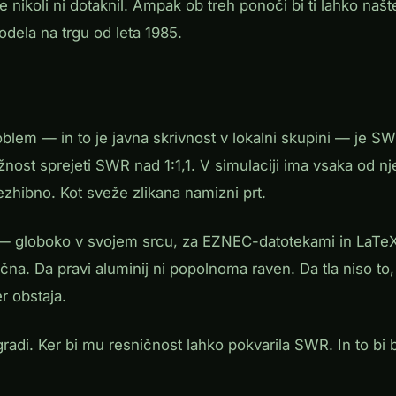
e nikoli ni dotaknil. Ampak ob treh ponoči bi ti lahko našt
dela na trgu od leta 1985.
blem — in to je javna skrivnost v lokalni skupini — je S
ost sprejeti SWR nad 1:1,1. V simulaciji ima vsaka od nj
zhibno. Kot sveže zlikana namizni prt.
 globoko v svojem srcu, za EZNEC-datotekami in LaTe
čna. Da pravi aluminij ni popolnoma raven. Da tla niso to
r obstaja.
radi. Ker bi mu resničnost lahko pokvarila SWR. In to bi 