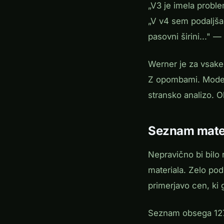
„V3 je imela proble
„V v4 sem podaljšal
pasovni širini..." —
Werner je za vsake
Z opombami. Model
stransko analizo. O
Seznam mate
Nepravično bi bilo r
materiala. Zelo pod
primerjavo cen, ki 
Seznam obsega 127 