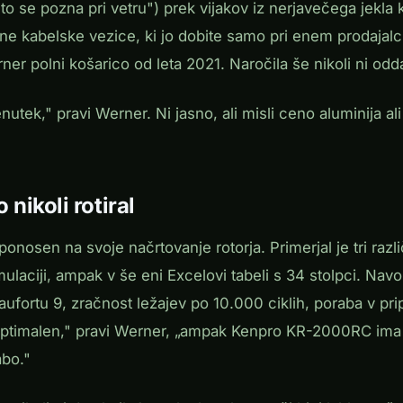
 to se pozna pri vetru") prek vijakov iz nerjavečega jekl
 kabelske vezice, ki jo dobite samo pri enem prodajalc
 polni košarico od leta 2021. Naročila še nikoli ni odda
nutek," pravi Werner. Ni jasno, ali misli ceno aluminija a
 nikoli rotiral
onosen na svoje načrtovanje rotorja. Primerjal je tri razl
laciji, ampak v še eni Excelovi tabeli s 34 stolpci. Navo
ufortu 9, zračnost ležajev po 10.000 ciklih, poraba v prip
ptimalen," pravi Werner, „ampak Kenpro KR-2000RC ima b
abo."