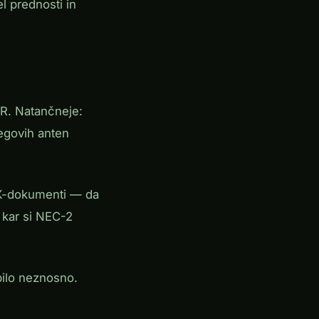
el prednosti in
WR. Natančneje:
egovih anten
X-dokumenti — da
, kar si NEC-2
bilo neznosno.