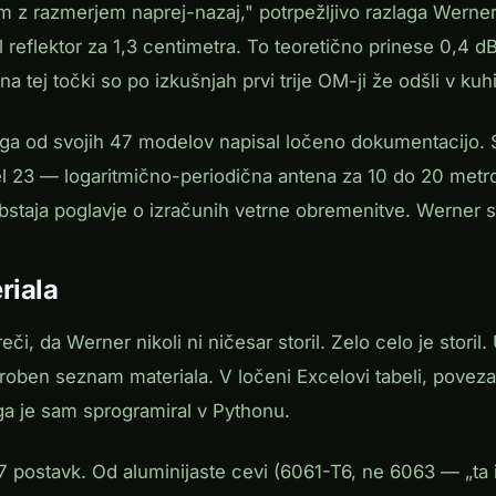
m z razmerjem naprej-nazaj," potrpežljivo razlaga Werner, 
 reflektor za 1,3 centimetra. To teoretično prinese 0,4 dB
 na tej točki so po izkušnjah prvi trije OM-ji že odšli v kuh
ga od svojih 47 modelov napisal ločeno dokumentacijo. 
 23 — logaritmično-periodična antena za 10 do 20 metr
bstaja poglavje o izračunih vetrne obremenitve. Werner sta
riala
eči, da Werner nikoli ni ničesar storil. Zelo celo je storil
roben seznam materiala. V ločeni Excelovi tabeli, poveza
ga je sam sprogramiral v Pythonu.
postavk. Od aluminijaste cevi (6061-T6, ne 6063 — „ta