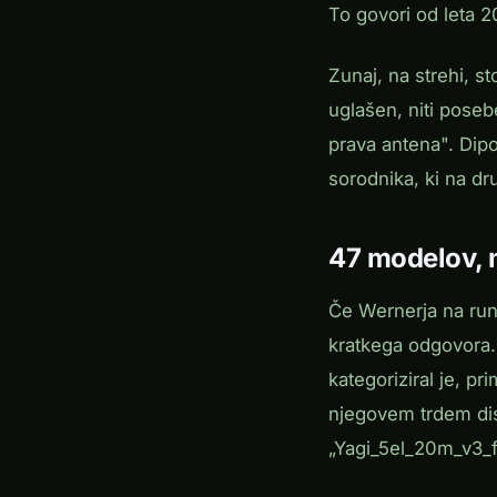
To govori od leta 2
Zunaj, na strehi, st
uglašen, niti poseb
prava antena". Dipo
sorodnika, ki na dr
47 modelov, n
Če Wernerja na run
kratkega odgovora. 
kategoriziral je, p
njegovem trdem di
„Yagi_5el_20m_v3_