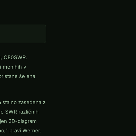
ng, OE0SWR.
ri menihih v
pristane še ena
a stalno zasedena z
je SWR različnih
njen 3D-diagram
o," pravi Werner.