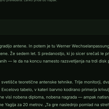
dejno prevedena. Lahko pride do napak.
ki gradijo antene. In potem je tu Werner Wechselanpassu
ene. Že sedem let. S predanostjo, ki jo sicer srečaš le p
nih — le da na koncu namesto razsvetljenja na trdi disk 
svetišče teoretične antenske tehnike. Trije monitorji, dv
xcelovo tabelo, v kateri barvno kodirano primerja krivul
i ne visi nobena diploma, nobena nagrada — ampak natis
e Yagija za 20 metrov. „Ta gre naslednjo pomlad na streh