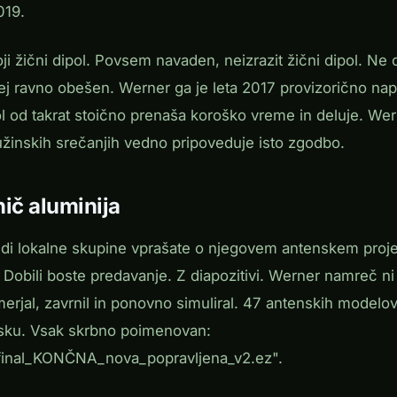
019.
oji žični dipol. Povsem navaden, neizrazit žični dipol. Ne 
ej ravno obešen. Werner ga je leta 2017 provizorično nape
l od takrat stoično prenaša koroško vreme in deluje. Wern
užinskih srečanjih vedno pripoveduje isto zgodbo.
ič aluminija
di lokalne skupine vprašate o njegovem antenskem projek
Dobili boste predavanje. Z diapozitivi. Werner namreč ni 
rimerjal, zavrnil in ponovno simuliral. 47 antenskih modelo
sku. Vsak skrbno poimenovan:
final_KONČNA_nova_popravljena_v2.ez".