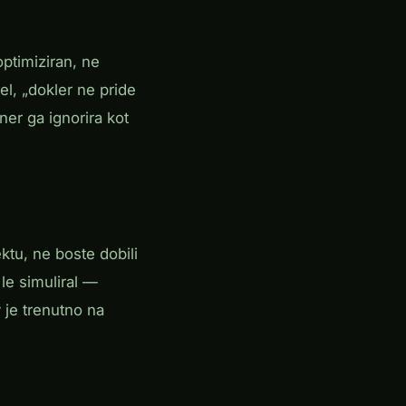
optimiziran, ne
l, „dokler ne pride
er ga ignorira kot
tu, ne boste dobili
le simuliral —
v je trenutno na