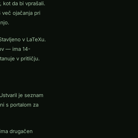
kot da bi vprašali.
 več ojačanja pri
injo.
Stavljeno v LaTeXu.
ov — ima 14-
nuje v pritličju.
. Ustvaril je seznam
ni s portalom za
 ima drugačen