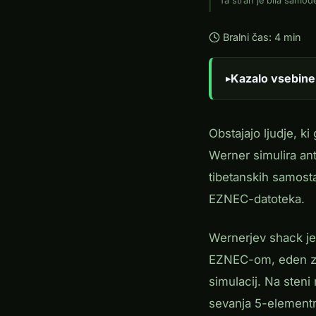
Ta stran je bila samo
Bralni čas: 4 min
Kazalo vsebine
Obstajajo ljudje, 
Werner simulira ant
tibetanskih samosta
EZNEC-datoteka.
Wernerjev shack je 
EZNEC-om, eden z E
simulacij. Na sten
sevanja 5-elementn