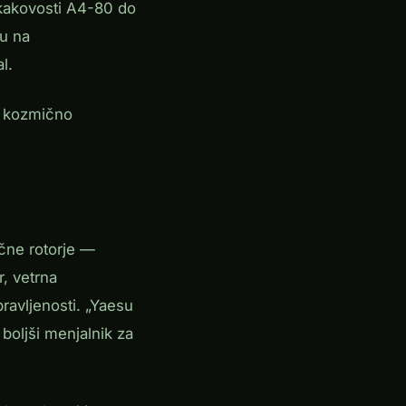
a kakovosti A4-80 do
u na
l.
li kozmično
ične rotorje —
r, vetrna
ravljenosti. „Yaesu
oljši menjalnik za