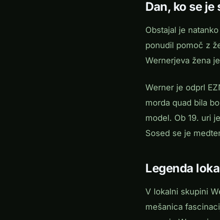
Dan, ko se je
Obstajal je natanko
ponudil pomoč z žer
Wernerjeva žena je 
Werner je odprl EZ
morda quad bila bolj
model. Ob 19. uri je
Sosed se je medtem
Legenda loka
V lokalni skupini 
mešanica fascinacij