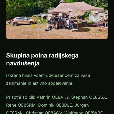
Skupina polna radijskega
navdušenja
Iskrena hvala vsem udeležencem za vaše
zanimanje in aktivno sodelovanje.
Prisotni so bili: Kathrin OE8AKY, Stephan OE8SSX,
Rene OE8SRM, Dominik OE8DLE, Jürgen
OE8RMJ, Christian OE8AGV, Wolfgang OE8WBG,