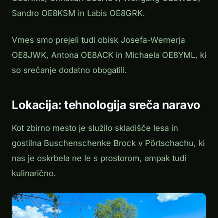
Sandro OE8KSM in Labis OE8GRK.
Vmes smo prejeli tudi obisk Josefa-Wernerja
OE8JWK, Antona OE8ACK in Michaela OE8YML, ki
so srečanje dodatno obogatili.
Lokacija: tehnologija sreča naravo
Kot zbirno mesto je služilo skladišče lesa in
gostilna Buschenschenke Brock v Pörtschachu, ki
nas je oskrbela ne le s prostorom, ampak tudi
kulinarično.