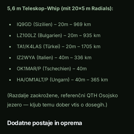
5,6 m Teleskop-Whip (mit 20×5 m Radials):
IQ9GD (Sizilien) – 20m – 969 km
LZ100LZ (Bulgarien) – 20m – 935 km
TA1/K4LAS (Türkei) – 20m – 1705 km
IZ2WYA (Italien) – 40m – 336 km
OK1MAR/P (Tschechien) – 40m
HA/OM1ALT/P (Ungarn) – 40m – 365 km
(Razdalje zaokrožene, referenčni QTH Osojsko
jezero — kljub temu dober vtis o dosegih.)
Dodatne postaje in oprema