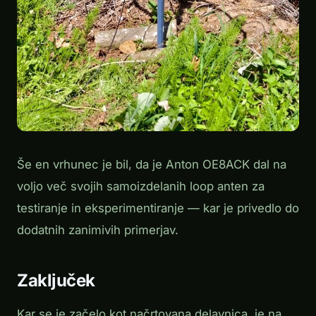
Še en vrhunec je bil, da je Anton OE8ACK dal na
voljo več svojih samoizdelanih loop anten za
testiranje in eksperimentiranje — kar je privedlo do
dodatnih zanimivih primerjav.
Zaključek
Kar se je začelo kot načrtovana delavnica, je na