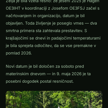
Želja je bila vzeta resno: že jeseni 2025 je Hagen
OE3IHT v koordinaciji z Josefom OE3FSJ začel s
načrtovanjem in organizacijo, datum je bil
objavljen. Toda življenje je poseglo vmes — dva
smrtna primera sta zahtevala prestavitev. S
krajšajočimi se dnevi in padajočimi temperaturami
je bila sprejeta odločitev, da se vse premakne v
pomlad 2026.
Novi datum je bil določen za soboto pred
materinskim dnevom — in 9. maja 2026 je ta
posebni dogodek postal resničnost.