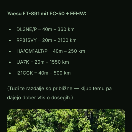
Yaesu FT-891 mit FC-50 + EFHW:
DL3NE/P – 40m – 360 km
RP81SVY – 20m – 2100 km
HA/OM1ALT/P – 40m – 250 km
UA7K – 20m – 1550 km
IZ1CCK – 40m – 500 km
(Tudi te razdalje so približne — kljub temu pa
dajejo dober vtis o dosegih.)