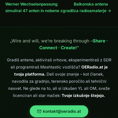
Werner Wechselanpassung
Balkonska antena
simuliral 47 anten in nobene zgradil
za radioamaterje →
„Wire and will, we’re breaking through –
Share ·
Connect · Create!
“
Gradiš antene, aktiviraš vrhove, eksperimentiraš z SDR
ali programiraš Meshtastic vozlišča?
OERadio.at je
tvoja platforma.
Deli svoje znanje – kot članek,
navodila za gradnjo, terensko poročilo ali tehnični
nasvet. Ne glede na to, ali si izkušen YL ali OM, sveže
licenciran ali star maček:
Tvoje izkušnje štejejo.
kontakt@oeradio.at