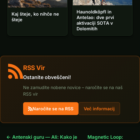
Haunoldköpfl in
Kaj šteje, ko nihče ne
Antelao: dve prvi
šteje
aktivaciji SOTA v
Dolomitih
RSS Vir
Ostanite obveščeni!
Ne zamudite nobene novice – naročite se na naš
RSS vir
Naročite se na RSS
Več informacij
← Antenski guru — Ali: Kako je
Magnetic Loop: