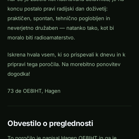
koncu postalo pravi radijski dan doživetij:
praktičen, spontan, tehnično poglobljen in
neverjetno družaben — natanko tako, kot bi
moralo biti radioamaterstvo.
Iskrena hvala vsem, ki so prispevali k dnevu in k
pripravi tega poročila. Na morebitno ponovitev
dogodka!
73 de OE8IHT, Hagen
Obvestilo o preglednosti
To poročilo je napisal Hagen OE8IHT in ga je