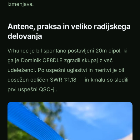
izmenjava.
Antene, praksa in veliko radijskega
delovanja
Vrhunec je bil spontano postavljeni 20m dipol, ki
ga je Dominik OE8DLE zgradil skupaj z več
udeleženci. Po uspešni uglasitvi in meritvi je bil
dosežen odličen SWR 1:1,18 — in kmalu so sledili
prvi uspešni QSO-ji.