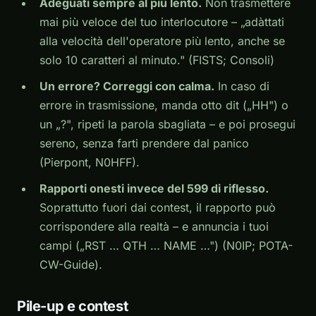
Adeguati sempre al più lento.
Non trasmettere
mai più veloce del tuo interlocutore – „adàttati
alla velocità dell'operatore più lento, anche se
solo 10 caratteri al minuto." (FISTS; Consoli)
Un errore? Correggi con calma.
In caso di
errore in trasmissione, manda otto dit („HH") o
un „?", ripeti la parola sbagliata – e poi prosegui
sereno, senza farti prendere dal panico
(Pierpont, N0HFF).
Rapporti onesti invece del 599 di riflesso.
Soprattutto fuori dai contest, il rapporto può
corrispondere alla realtà – e annuncia i tuoi
campi („RST … QTH … NAME …") (N0IP; POTA-
CW-Guide).
Pile-up e contest