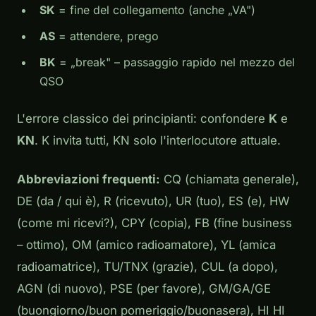
SK
= fine del collegamento (anche „VA")
AS
= attendere, prego
BK
= „break" – passaggio rapido nel mezzo del
QSO
L'errore classico dei principianti: confondere
K
e
KN
.
K
invita tutti,
KN
solo l'interlocutore attuale.
Abbreviazioni frequenti:
CQ (chiamata generale),
DE (da / qui è), R (ricevuto), UR (tuo), ES (e), HW
(come mi ricevi?), CPY (copia), FB (fine business
– ottimo), OM (amico radioamatore), YL (amica
radioamatrice), TU/TNX (grazie), CUL (a dopo),
AGN (di nuovo), PSE (per favore), GM/GA/GE
(buongiorno/buon pomeriggio/buonasera), HI HI