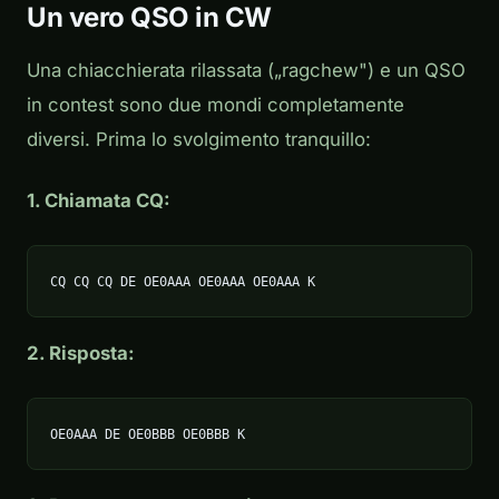
Un vero QSO in CW
Una chiacchierata rilassata („ragchew") e un QSO
in contest sono due mondi completamente
diversi. Prima lo svolgimento tranquillo:
1. Chiamata CQ:
CQ CQ CQ DE OE0AAA OE0AAA OE0AAA K
2. Risposta:
OE0AAA DE OE0BBB OE0BBB K