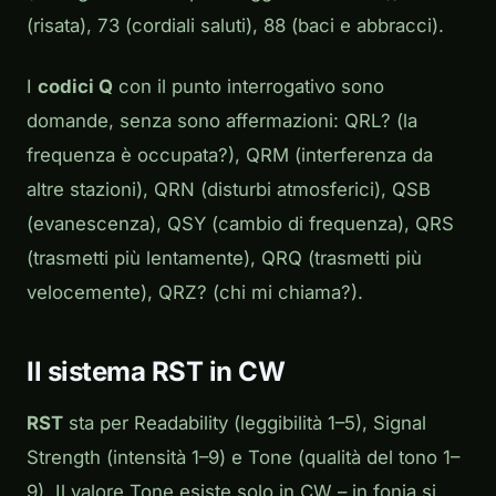
(risata), 73 (cordiali saluti), 88 (baci e abbracci).
I
codici Q
con il punto interrogativo sono
domande, senza sono affermazioni: QRL? (la
frequenza è occupata?), QRM (interferenza da
altre stazioni), QRN (disturbi atmosferici), QSB
(evanescenza), QSY (cambio di frequenza), QRS
(trasmetti più lentamente), QRQ (trasmetti più
velocemente), QRZ? (chi mi chiama?).
Il sistema RST in CW
RST
sta per Readability (leggibilità 1–5), Signal
Strength (intensità 1–9) e Tone (qualità del tono 1–
9). Il valore Tone esiste solo in CW – in fonia si