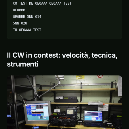
CQ TEST DE OE0AAA OE0AAA TEST

OE0BBB

OE0BBB 5NN 014

5NN 028

TU OE0AAA TEST
Il CW in contest: velocità, tecnica,
strumenti