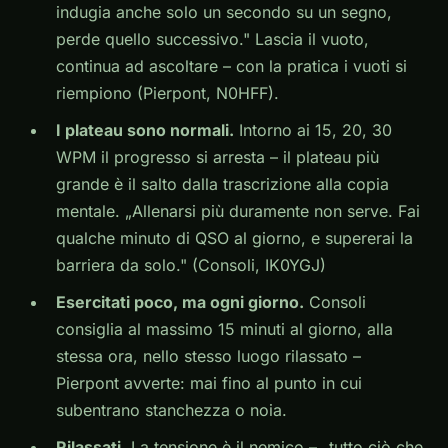
indugia anche solo un secondo su un segno,
perde quello successivo." Lascia il vuoto,
continua ad ascoltare – con la pratica i vuoti si
riempiono (Pierpont, N0HFF).
I plateau sono normali.
Intorno ai 15, 20, 30
WPM il progresso si arresta – il plateau più
grande è il salto dalla trascrizione alla copia
mentale. „Allenarsi più duramente non serve. Fai
qualche minuto di QSO al giorno, e supererai la
barriera da solo." (Consoli, IK0YGJ)
Esercitati poco, ma ogni giorno.
Consoli
consiglia al massimo 15 minuti al giorno, alla
stessa ora, nello stesso luogo rilassato –
Pierpont avverte: mai fino al punto in cui
subentrano stanchezza o noia.
Rilassati.
La tensione è il nemico – „tutto ciò che