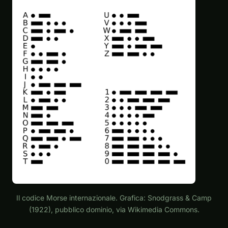
Il codice Morse internazionale. Grafica: Snodgrass & Camp
(1922), pubblico dominio, via Wikimedia Commons.