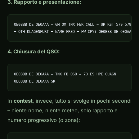
3. Rapporto e presentazione:
OE0BBB DE OE0AAA = GM OM TNX FER CALL = UR RST 579 579

= QTH KLAGENFURT = NAME FRED = HW CPY? OE0BBB DE OE0AAA K
4. Chiusura del QSO:
OE0BBB DE OE0AAA = TNX FB QSO = 73 ES HPE CUAGN

OE0BBB DE OE0AAA SK
In
contest
, invece, tutto si svolge in pochi secondi
– niente nome, niente meteo, solo rapporto e
numero progressivo (o zona):