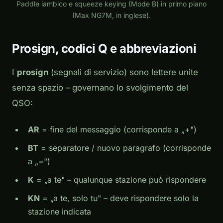
Paddle iambico e squeeze keying (Mode B) in primo piano
(Max NG7M, in inglese).
Prosign, codici Q e abbreviazioni
I
prosign
(segnali di servizio) sono lettere unite
senza spazio – governano lo svolgimento del
QSO:
AR
= fine del messaggio (corrisponde a „+")
BT
= separatore / nuovo paragrafo (corrisponde
a „=")
K
= „a te" – qualunque stazione può rispondere
KN
= „a te, solo tu" – deve rispondere solo la
stazione indicata