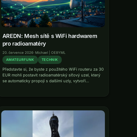
AREDN: Mesh sítě s WiFi hardwarem
pro radioamatéry
20. července 2026
·
Michael | OE8YML
AMATEURFUNK
TECHNIK
Představte si, že byste z použitého WiFi routeru za 30
EUR mohli postavit radioamatérský síťový uzel, který
se automaticky propojí s dalšími uzly, vytvoří
samoopravnou IP síť a provozuje služby jako VoIP
telefonii, videodohled nebo e-mailové…