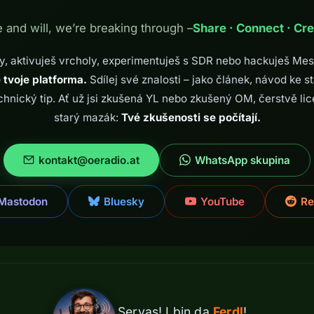
e and will, we’re breaking through –
Share · Connect · Cre
y, aktivuješ vrcholy, experimentuješ s SDR nebo hackuješ Mes
 tvoje platforma.
Sdílej své znalosti – jako článek, návod ke s
chnický tip. Ať už jsi zkušená YL nebo zkušený OM, čerstvě l
starý mazák:
Tvé zkušenosti se počítají.
kontakt@oeradio.at
WhatsApp skupina
Mastodon
Bluesky
YouTube
Re
Servas! I bin da
Ferdl
!