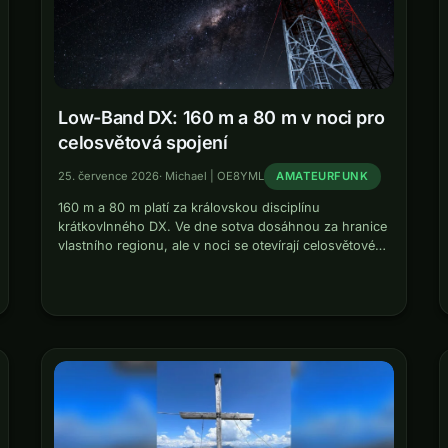
Low-Band DX: 160 m a 80 m v noci pro
celosvětová spojení
25. července 2026
·
Michael | OE8YML
AMATEURFUNK
160 m a 80 m platí za královskou disciplínu
krátkovlnného DX. Ve dne sotva dosáhnou za hranice
vlastního regionu, ale v noci se otevírají celosvětové,
mezikontinentální cesty. Kdo vytáhne slabé signály z
poloviny světa ze šumu,…