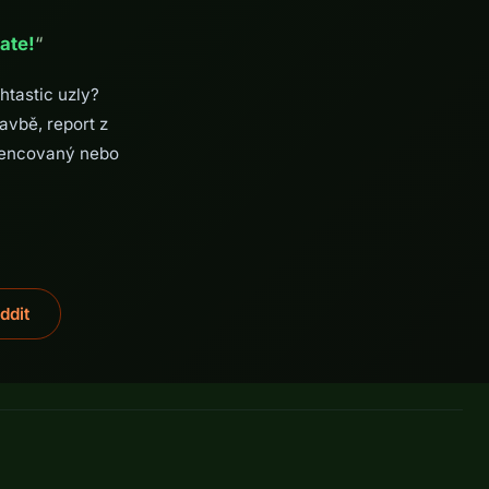
ate!
“
htastic uzly?
tavbě, report z
icencovaný nebo
ddit