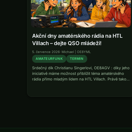
Akční dny amatérského rádia na HTL
Villach – dejte QSO mládeži!
5. července 2026
·
Michael | OE8YML
AMATEURFUNK
TERMIN
Srdečný dík Christianu Singerlovi, OE8AGV : díky jeho
iniciativě máme možnost přiblížit téma amatérského
rádia přímo mladým lidem na HTL Villach. Právě takoví
průkopníci umožňují podporu nové generace
radioamatérů. Akční dny amatérského rádia na HTL
Villach…