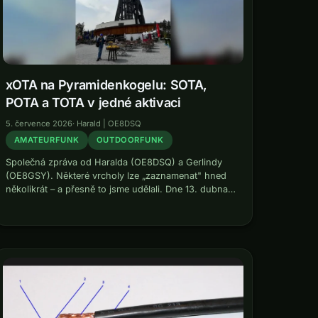
xOTA na Pyramidenkogelu: SOTA,
POTA a TOTA v jedné aktivaci
5. července 2026
·
Harald | OE8DSQ
AMATEURFUNK
OUTDOORFUNK
Společná zpráva od Haralda (OE8DSQ) a Gerlindy
(OE8GSY). Některé vrcholy lze „zaznamenat" hned
několikrát – a přesně to jsme udělali. Dne 13. dubna
2026 jsme vystoupili na Pyramidenkogel a tam jsme
spojili tři outdoorové rádiové programy…