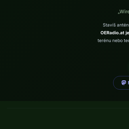
„Wir
Stavíš antén
OERadio.at je
terénu nebo te