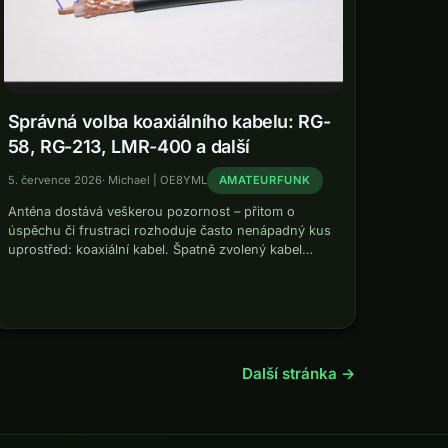
Správná volba koaxiálního kabelu: RG-
58, RG-213, LMR-400 a další
5. července 2026
·
Michael | OE8YML
AMATEURFUNK
Anténa dostává veškerou pozornost – přitom o
úspěchu či frustraci rozhoduje často nenápadný kus
uprostřed: koaxiální kabel. Špatně zvolený kabel
potichu spaluje velkou část výkonu vysílače a
oslabuje každý přijímaný signál. Tento článek ukazuje,
který kabel…
Další stránka →