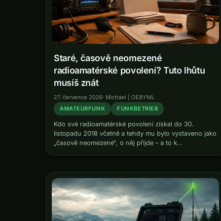
Staré, časově neomezené
radioamatérské povolení? Tuto lhůtu
musíš znát
27. července 2026
·
Michael | OE8YML
AMATEURFUNK
FUNKBETRIEB
Kdo své radioamatérské povolení získal do 30.
listopadu 2018 včetně a tehdy mu bylo vystaveno jako
„časově neomezené“, o něj přijde – a to k
rozhodnému dni, který se řídí rokem vydání. Kdo
neudělá nic, zůstane…