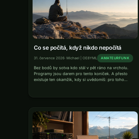
Co se počítá, když nikdo nepočítá
31. července 2026
·
Michael | OE8YML
AMATEURFUNK
Bez bodů by sotva kdo stál v pět ráno na vrcholu.
Programy jsou darem pro tento koníček. A přesto
existuje ten okamžik, kdy si uvědomíš: pro toho
druhého teď nejsem člověk, ale datové pole.