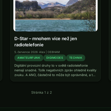
D-Star – mnohem více než jen
radiotelefonie
5. července 2026
·
Alex | OE8HAM
AMATEURFUNK
DIGIMODES
TECHNIK
Digitální provozní druhy to v světě radiotelefonie
nemají snadné. Tolik negativních zpráv ohledně kvality
zvuku. A ANO, částečně to může být oprávněné, a to
platí i pro souputníky D-Star, tedy DMR a C4FM. Zdá
se, jako…
Stránka 1 z 2