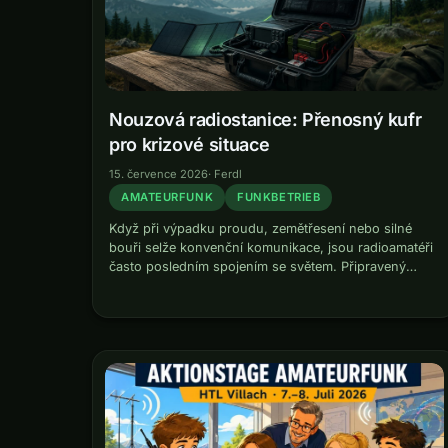
Nouzová radiostanice: Přenosný kufr
pro krizové situace
15. července 2026
·
Ferdl
AMATEURFUNK
FUNKBETRIEB
Když při výpadku proudu, zemětřesení nebo silné
bouři selže konvenční komunikace, jsou radioamatéři
často posledním spojením se světem. Připravený
nouzový radiostanicový kufr — plně vybavená
přenosná radiostanice v robustním pouzdru — může
v takových situacích rozhodovat.…