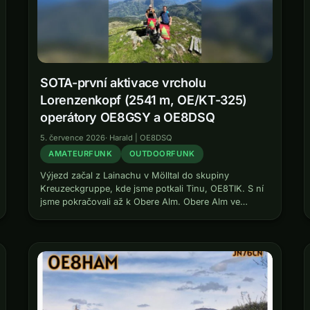
SOTA-první aktivace vrcholu
Lorenzenkopf (2541 m, OE/KT-325)
operátory OE8GSY a OE8DSQ
5. července 2026
·
Harald | OE8DSQ
AMATEURFUNK
OUTDOORFUNK
Výjezd začal z Lainachu v Mölltal do skupiny
Kreuzeckgruppe, kde jsme potkali Tinu, OE8TIK. S ní
jsme pokračovali až k Obere Alm. Obere Alm ve
skupině Kreuzeckgruppe – zde tráví Tina (OE8TIK)
léto. Tina tam tráví…