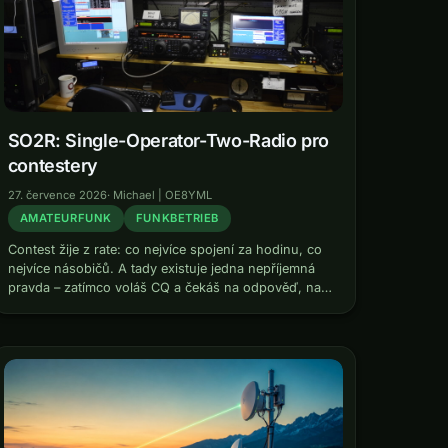
SO2R: Single-Operator-Two-Radio pro
contestery
27. července 2026
·
Michael | OE8YML
AMATEURFUNK
FUNKBETRIEB
Contest žije z rate: co nejvíce spojení za hodinu, co
nejvíce násobičů. A tady existuje jedna nepříjemná
pravda – zatímco voláš CQ a čekáš na odpověď, na
tvém pásmu se právě neděje nic, co by ti…