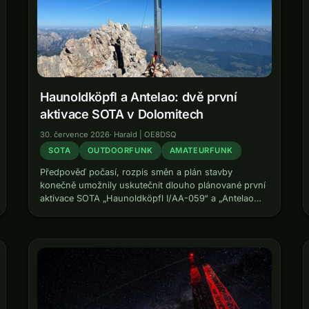
Haunoldköpfl a Antelao: dvě první
aktivace SOTA v Dolomitech
30. července 2026
·
Harald | OE8DSQ
SOTA
OUTDOORFUNK
AMATEURFUNK
Předpověď počasí, rozpis směn a plán stavby
konečně umožnily uskutečnit dlouho plánované první
aktivace SOTA „Haunoldköpfl I/AA-059“ a „Antelao
I/VE-001“. Vrcholové túry sice znám, ale před 20 lety
jsem se SOTA ještě nezačal. Haunoldköpfl I/AA-059
Ve…