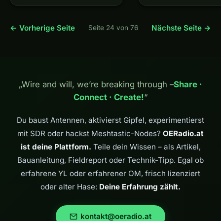
un laptop, un ricetrasmettitore,
them a tangle of cables
e in mezzo un groviglio di cavi
USB sound card, CAT
— scheda audio USB, cavo
cable, PTT…
← Vorherige Seite
Nächste Seite →
Seite 24 von 76
CAT, adattatore PTT e nuclei…
„Wire and will, we’re breaking through –
Share ·
Connect · Create!
“
Du baust Antennen, aktivierst Gipfel, experimentierst
mit SDR oder hackst Meshtastic-Nodes?
OERadio.at
ist deine Plattform.
Teile dein Wissen – als Artikel,
Bauanleitung, Fieldreport oder Technik-Tipp. Egal ob
erfahrene YL oder erfahrener OM, frisch lizenziert
oder alter Hase:
Deine Erfahrung zählt.
kontakt@oeradio.at