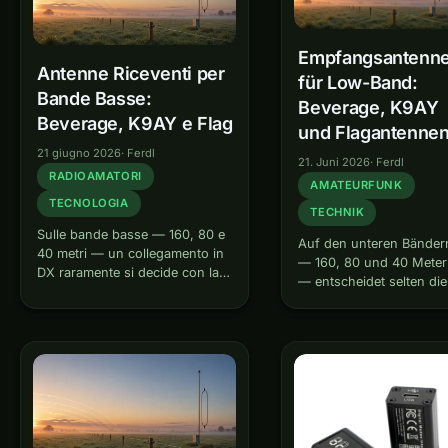
Empfangsantenn
Antenne Riceventi per
für Low-Band:
Bande Basse:
Beverage, K9AY
Beverage, K9AY e Flag
und Flagantenne
21 giugno 2026
·
Ferdl
21. Juni 2026
·
Ferdl
RADIOAMATORI
AMATEURFUNK
TECNOLOGIA
TECHNIK
Sulle bande basse — 160, 80 e
Auf den unteren Bänder
40 metri — un collegamento in
— 160, 80 und 40 Meter
DX raramente si decide con la
— entscheidet selten die
potenza, ma con la capacità
Sendeleistung über ein
della stazione di ascoltare . Il
DX-QSO, sondern das
rumore atmosferico (QRN) è
Gehör der Station. Das
così alto…
atmosphärische Rausch
(QRN) ist hier so hoch,
dass eine laute, aber
rundum…