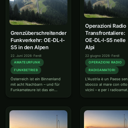
Operazioni Radio
Grenzüberschreitender
Transfrontaliere:
Funkverkehr: OE-DL-I-
OE-DL-I-S5 nelle
S5 in den Alpen
Alpi
22. Juni 2026
·
Ferdl
22 giugno 2026
·
Ferdl
AMATEURFUNK
OPERAZIONI RADIO
FUNKBETRIEB
RADIOAMATORI
Österreich ist ein Binnenland
L'Austria è un Paese se
mit acht Nachbarn – und für
sbocco al mare con otto
Funkamateure ist das ein
vicini – e per i radioamat
Geschenk. Wer im Westen,
questo è un regalo. Chi
Süden oder Norden des Landes
vive a ovest, a sud o a
wohnt, hat die Grenze oft in
nord ha spesso il confi
Sichtweite. Mit einer gültigen
a vista. Con…
OE-Lizenz und ein…