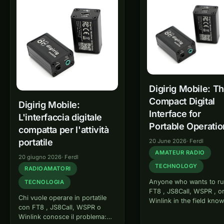
Soundkarte, CAT-Kabel,
PTT-Adapter und
Ferritkernen. Digirig
Mobile löst dieses
Problem elegant — alles
in…
Digirig Mobile: T
Compact Digital
Digirig Mobile:
Interface for
L'interfaccia digitale
Portable Operatio
compatta per l'attività
portatile
20 June 2026
·
Ferdl
AMATEUR RADIO
20 giugno 2026
·
Ferdl
TECHNOLOGY
RADIOAMATORI
Anyone who wants to r
TECNOLOGIA
FT8 , JS8Call, WSPR , o
Chi vuole operare in portatile
Winlink in the field kno
con FT8 , JS8Call, WSPR o
the problem: a laptop, a
Winlink conosce il problema:
transceiver, and betwee