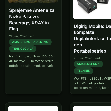
Sprejemne Antene za
Nizke Pasove:
Beverage, K9AY in
Digirig Mobile: D
Flag
kompakte
21. junij 2026
·
Ferdl
Digitalinterface fü
AMATERSKO RADIJSTVO
den
TEHNOLOGIJA
Portabelbetrieb
Na nizkih pasovih — 160, 80 in
20. Juni 2026
·
Ferdl
40 metrov — DX zveze redko
AMATEURFUNK
odloča oddajna moč, temveč
sposobnost postaje, da sliši .
TECHNIK
Atmosferski šum (QRN) je tu
Wer FT8 , JS8Call , WS
tako visok, da glasna,
oder Winlink portabel
vsesmerna oddajna antena
betreiben möchte, kennt
šibke DX…
das Problem: Ein Laptop
ein Transceiver,
dazwischen ein
Kabelgewirr aus USB-