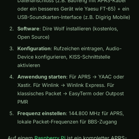
Datenanschluss (z.B. Baofeng mit APRS-Kabel
oder ein besseres Gerät wie Yaesu FT-65) + ein
USB-Soundkarten-Interface (z.B. Digirig Mobile)
Software
: Dire Wolf installieren (kostenlos,
Open Source)
Konfiguration
: Rufzeichen eintragen, Audio-
Device konfigurieren, KISS-Schnittstelle
aktivieren
Anwendung starten
: Für APRS → YAAC oder
Xastir. Für Winlink → Winlink Express. Für
klassisches Packet → EasyTerm oder Outpost
PMR
Frequenz einstellen
: 144.800 MHz für APRS,
lokale Packet-Frequenzen für BBS-Zugang
Auf einem
Raspberry Pi
ist ein kompletter APRS-