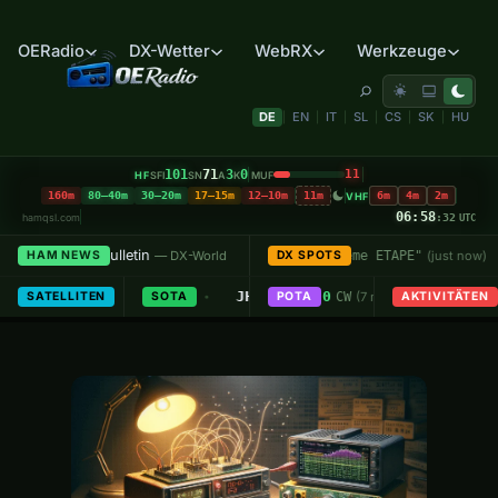
OERadio
DX-Wetter
WebRX
Werkzeuge
DE
EN
IT
SL
CS
SK
HU
|
|
|
|
|
|
101
71
3
0
11
HF
MUF
SFI
SN
A
K
160m
80–40m
30–20m
17–15m
12–10m
11m
6m
4m
2m
VHF
06:58
hamqsl.com
:33
UTC
kly Bulletin
5MGS
7089.0
Send Malawian Radio Operators to Tokyo
E
HAM NEWS
— DX-World
"TOUR DE FRANCE FEMININ 7eme ETAPE"
DX SPOTS
(just now)
•
•
5
Sonntag ab 18:45h Lokalzeit
019
모악산도립공원 Provincial Park
SO-50
· 436.795 MHz FM
JH0WMN/8
14021.0
JA8/SB-005
Nisekoannupuri
KG5EHL
US
54°
SATELLITEN
CW
(4 min ago)
SOTA
· Start am OE8XNK 145.762.5, -0.6 MHz
· ↑ 08:30 ↓ 08:36
CW
POTA
(7 min ago)
AKTIVITÄTEN
· Max 23°
(5 min a
•
•
•
•