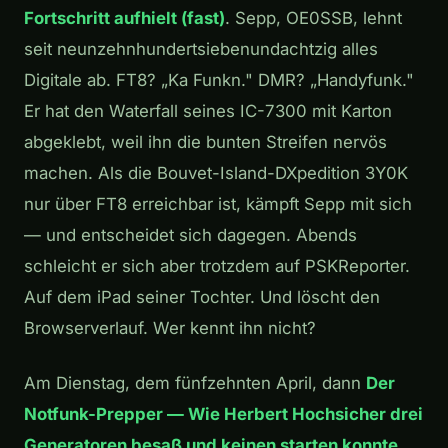
Fortschritt aufhielt (fast)
. Sepp, OE0SSB, lehnt
seit neunzehnhundertsiebenundachtzig alles
Digitale ab. FT8? „Ka Funkn." DMR? „Handyfunk."
Er hat den Waterfall seines IC-7300 mit Karton
abgeklebt, weil ihn die bunten Streifen nervös
machen. Als die Bouvet-Island-DXpedition 3Y0K
nur über FT8 erreichbar ist, kämpft Sepp mit sich
— und entscheidet sich dagegen. Abends
schleicht er sich aber trotzdem auf PSKReporter.
Auf dem iPad seiner Tochter. Und löscht den
Browserverlauf. Wer kennt ihn nicht?
Am Dienstag, dem fünfzehnten April, dann
Der
Notfunk-Prepper — Wie Herbert Hochsicher drei
Generatoren besaß und keinen starten konnte
.