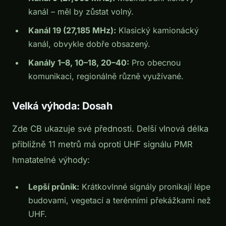
kanál – měl by zůstat volný.
Kanál 19 (27,185 MHz):
Klasický kamionácký
kanál, obvykle dobře obsazený.
Kanály 1–8, 10–18, 20–40:
Pro obecnou
komunikaci, regionálně různě využívané.
Velká výhoda: Dosah
Zde CB ukazuje své přednosti. Delší vlnová délka
přibližně 11 metrů má oproti UHF signálu PMR
hmatatelné výhody:
Lepší průnik:
Krátkovlnné signály pronikají lépe
budovami, vegetací a terénními překážkami než
UHF.