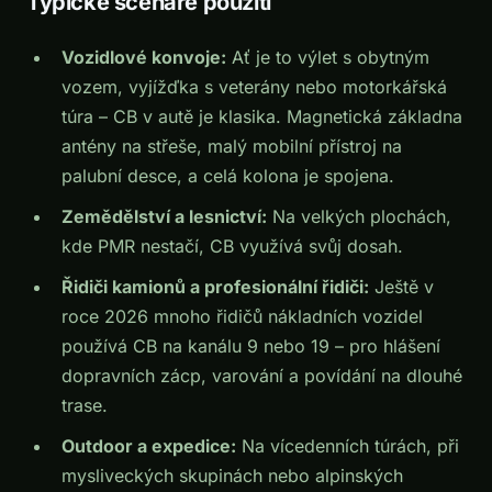
Typické scénáře použití
Vozidlové konvoje:
Ať je to výlet s obytným
vozem, vyjížďka s veterány nebo motorkářská
túra – CB v autě je klasika. Magnetická základna
antény na střeše, malý mobilní přístroj na
palubní desce, a celá kolona je spojena.
Zemědělství a lesnictví:
Na velkých plochách,
kde PMR nestačí, CB využívá svůj dosah.
Řidiči kamionů a profesionální řidiči:
Ještě v
roce 2026 mnoho řidičů nákladních vozidel
používá CB na kanálu 9 nebo 19 – pro hlášení
dopravních zácp, varování a povídání na dlouhé
trase.
Outdoor a expedice:
Na vícedenních túrách, při
mysliveckých skupinách nebo alpinských