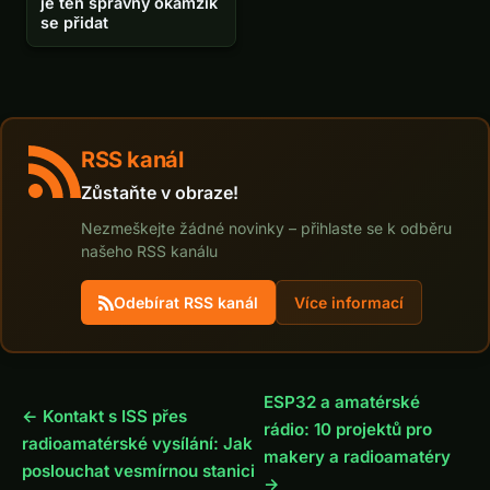
je ten správný okamžik
se přidat
RSS kanál
Zůstaňte v obraze!
Nezmeškejte žádné novinky – přihlaste se k odběru
našeho RSS kanálu
Odebírat RSS kanál
Více informací
ESP32 a amatérské
← Kontakt s ISS přes
rádio: 10 projektů pro
radioamatérské vysílání: Jak
makery a radioamatéry
poslouchat vesmírnou stanici
→