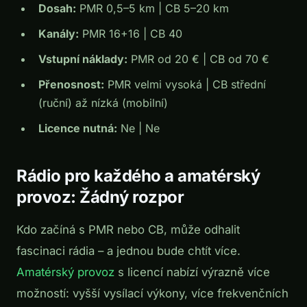
Dosah:
PMR 0,5–5 km | CB 5–20 km
Kanály:
PMR 16+16 | CB 40
Vstupní náklady:
PMR od 20 € | CB od 70 €
Přenosnost:
PMR velmi vysoká | CB střední
(ruční) až nízká (mobilní)
Licence nutná:
Ne | Ne
Rádio pro každého a amatérský
provoz: Žádný rozpor
Kdo začíná s PMR nebo CB, může odhalit
fascinaci rádia – a jednou bude chtít více.
Amatérský provoz
s licencí nabízí výrazně více
možností: vyšší vysílací výkony, více frekvenčních