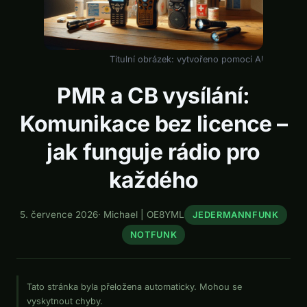
Titulní obrázek: vytvořeno pomocí AI
PMR a CB vysílání:
Komunikace bez licence –
jak funguje rádio pro
každého
5. července 2026
·
Michael | OE8YML
JEDERMANNFUNK
NOTFUNK
Tato stránka byla přeložena automaticky. Mohou se
vyskytnout chyby.