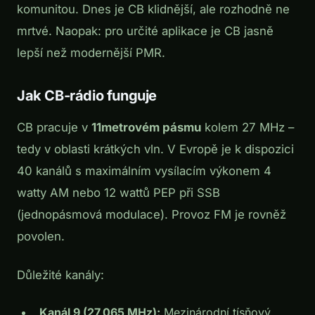
komunitou. Dnes je CB klidnější, ale rozhodně ne
mrtvé. Naopak: pro určité aplikace je CB jasně
lepší než modernější PMR.
Jak CB-rádio funguje
CB pracuje v
11metrovém pásmu
kolem 27 MHz –
tedy v oblasti krátkých vln. V Evropě je k dispozici
40 kanálů s maximálním vysílacím výkonem 4
watty AM nebo 12 wattů PEP při SSB
(jednopásmová modulace). Provoz FM je rovněž
povolen.
Důležité kanály:
Kanál 9 (27,065 MHz):
Mezinárodní tísňový