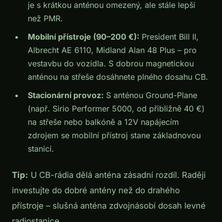
je s krátkou anténou omezený, ale stále lepší
než PMR.
Mobilní přístroje (90–200 €):
President Bill II,
Albrecht AE 6110, Midland Alan 48 Plus – pro
vestavbu do vozidla. S dobrou magnetickou
anténou na střeše dosáhnete plného dosahu CB.
Stacionární provoz:
S anténou Ground-Plane
(např. Sirio Performer 5000, od přibližně 40 €)
na střeše nebo balkóně a 12V napájecím
zdrojem se mobilní přístroj stane základnovou
stanicí.
Tip:
U CB-rádia dělá anténa zásadní rozdíl. Raději
investujte do dobré antény než do drahého
přístroje – slušná anténa zdvojnásobí dosah levné
radiostanice.