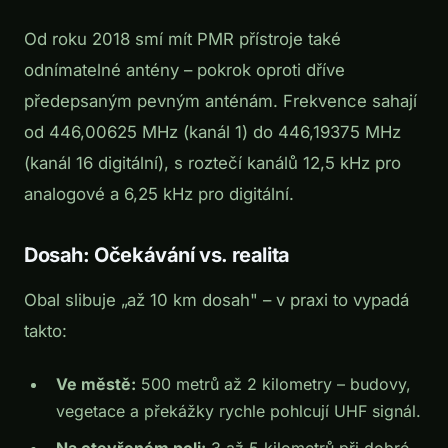
Od roku 2018 smí mít PMR přístroje také
odnímatelné antény – pokrok oproti dříve
předepsaným pevným anténám. Frekvence sahají
od 446,00625 MHz (kanál 1) do 446,19375 MHz
(kanál 16 digitální), s roztečí kanálů 12,5 kHz pro
analogové a 6,25 kHz pro digitální.
Dosah: Očekávání vs. realita
Obal slibuje „až 10 km dosah" – v praxi to vypadá
takto:
Ve městě:
500 metrů až 2 kilometry – budovy,
vegetace a překážky rychle pohlcují UHF signál.
Na otevřeném poli:
3 až 5 kilometrů při dobré