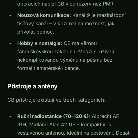
operacích nabízí CB více rezerv než PMR.
Nouzová komunikace:
Kanál 9 je mezinárodní
tísňový kanál – v krizi reálná možnost, jak
přivolat pomoc.
Hobby a nostalgie:
CB má věrnou
fanouškovskou základnu. Mnozí si užívají
nekomplikovanou výměnu na pásmu bez
formalit amatérské licence.
Přístroje a antény
CB přístroje existují ve třech kategoriích:
Ruční radiostanice (70–120 €):
Albrecht AE
31H, Midland Alan 42 DS – kompaktní, s
vestavěnou anténou, ideální na cestování. Dosah