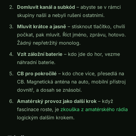
Domluvit kanál a subkód
– abyste se v rámci
skupiny našli a nebyli rušeni ostatními.
Mluvit krátce a jasně
– stisknout tlačítko, chvíli
počkat, pak mluvit. Říct jméno, zprávu, hotovo.
Žádný nepřetržitý monolog.
Vzít záložní baterie
– kdo jde do hor, vezme
náhradní baterie.
CB pro pokročilé
– kdo chce více, přesedlá na
CB. Magnetická anténa na auto, mobilní přístroj
dovnitř, a dosah se znásobí.
Amatérský provoz jako další krok
– když
fascinace roste, je
zkouška z amatérského rádia
logickým dalším krokem.