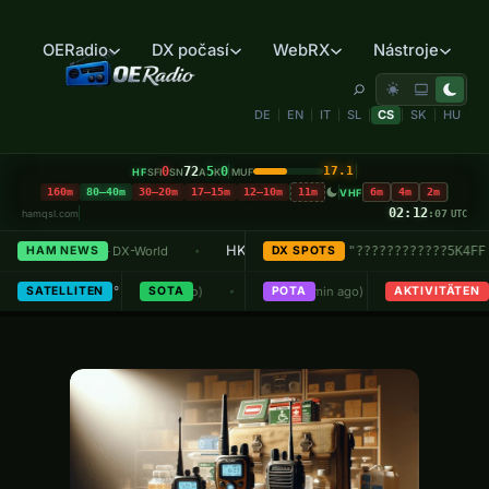
OERadio
DX počasí
WebRX
Nástroje
DE
EN
IT
SL
CS
SK
HU
|
|
|
|
|
|
0
72
5
0
17.1
HF
MUF
SFI
SN
A
K
160m
80–40m
30–20m
17–15m
12–10m
11m
6m
4m
2m
VHF
02:12
hamqsl.com
:08
UTC
S-025
5K4FF
HK0/W1SRR – San Andres Island
→
HJ4FLO
7145.0
(just now)
HAM NEWS
— DX-World
DX SPOTS
"????????????5K4FF - SPEC
— DX-World
•
•
•
k
7
en Sonntag ab 18:45h Lokalzeit
146.52
Seven Lakes State Park
ISS
· 145.800 MHz FM
14082
DS3PSU/P
HL/JB-029
신무산 (Sinmusan)
KJ5DQB
US-3010
· Max 12°
SATELLITEN
FM
(2 min ago)
SOTA
· Start am OE8XNK 145.762.5, -0.6 MHz
FT4
(10 min ago)
POTA
· ↑ 07:40 ↓ 07:46
AKTIVITÄTEN
· Max 4
•
•
•