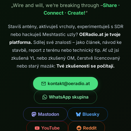
okamžik teď. Síť
rádiová komunikace
„Wire and will, we’re breaking through –
Share ·
roste, na mapě jsou
praktická, smysluplná
Connect · Create!
“
stále bílá místa, a
nebo dokonce
každé další…
životně důležitá: při
turistice v horách, při
Stavíš antény, aktivuješ vrcholy, experimentuješ s SDR
lyžování s rodinou,
nebo hackuješ Meshtastic uzly?
OERadio.at je tvoje
při organizaci…
platforma.
Sdílej své znalosti – jako článek, návod ke
stavbě, report z terénu nebo technický tip. Ať už jsi
zkušená YL nebo zkušený OM, čerstvě licencovaný
nebo starý mazák:
Tvé zkušenosti se počítají.
kontakt@oeradio.at
WhatsApp skupina
Mastodon
Bluesky
YouTube
Reddit