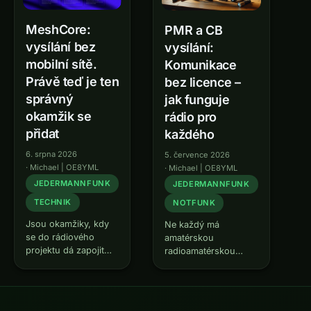
MeshCore:
PMR a CB
vysílání bez
vysílání:
mobilní sítě.
Komunikace
Právě teď je ten
bez licence –
správný
jak funguje
okamžik se
rádio pro
přidat
každého
6. srpna 2026
5. července 2026
·
Michael | OE8YML
·
Michael | OE8YML
JEDERMANNFUNK
JEDERMANNFUNK
TECHNIK
NOTFUNK
Jsou okamžiky, kdy
Ne každý má
se do rádiového
amatérskou
projektu dá zapojit
radioamatérskou
dost brzy na to, aby
licenci – a to je
vlastní účast ještě
naprosto v pořádku.
něco změnila. U
Přesto existují
MeshCore je ten
situace, kdy je