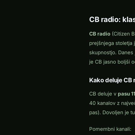
CB radio: kl
CB radio
(Citizen B
prejšnjega stoletja 
skupnostjo. Danes j
je CB jasno boljši
Kako deluje CB 
CB deluje v
pasu 1
40 kanalov z najve
pas). Dovoljen je t
Pomembni kanali: