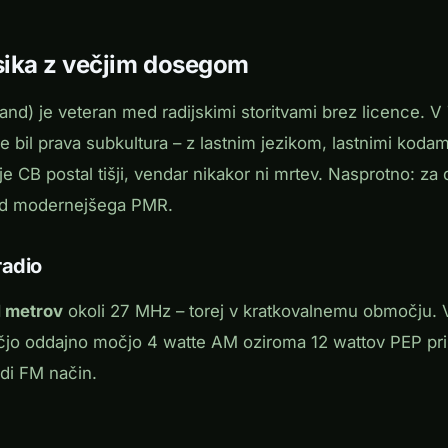
asika z večjim dosegom
and) je veteran med radijskimi storitvami brez licence. V 7
je bil prava subkultura – z lastnim jezikom, lastnimi kodam
e CB postal tišji, vendar nikakor ni mrtev. Nasprotno: z
 od modernejšega PMR.
radio
1 metrov
okoli 27 MHz – torej v kratkovalnemu območju. V
čjo oddajno močjo 4 watte AM oziroma 12 wattov PEP pri
udi FM način.