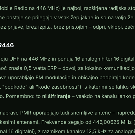
obile Radio na 446 MHz) je najbolj razširjena radijska sto
e postaje se prilegajo v vsak žep jakne in so na voljo že
 prijave, brez izpita, brez pristojbin – odpri, vklopi, začn
MR446
ju UHF na 446 MHz in ponuja 16 analognih ter 16 digital
oč znaša 0,5 watta ERP – dovolj za lokalno komunikacijo
ave uporabljajo FM modulacijo in običajno podpirajo k
 "podkode" ali "kode zasebnosti"), s katerimi se lahko s
ijo. Pomembno: to
ni šifriranje
– vsakdo na kanalu lahko 
 naprave PMR uporabljajo tudi snemljive antene – naprede
fiksnimi antenami. Frekvence segajo od 446,00625 MHz (
l 16 digitalni), z razmikom kanalov 12,5 kHz za analogni