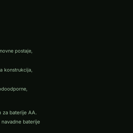
novne postaje,
 konstrukcija,
vodoodporne,
 za baterije AA.
o navadne baterije