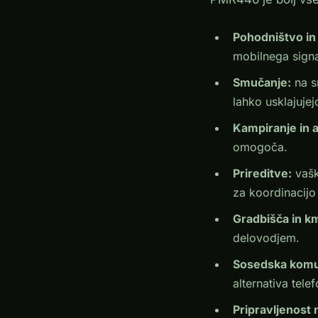
Pohodništvo in
mobilnega signal
Smučanje:
na s
lahko usklajujej
Kampiranje in a
omogoča.
Prireditve:
vašk
za koordinacijo
Gradbišča in km
delovodjem.
Sosedska komun
alternativa tele
Pripravljenost