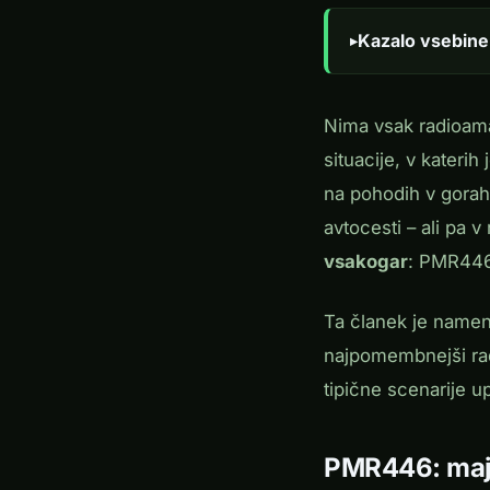
Kazalo vsebine
Nima vsak radioama
situacije, v kateri
na pohodih v gorah,
avtocesti – ali pa
vsakogar
: PMR446 
Ta članek je namenj
najpomembnejši radi
tipične scenarije 
PMR446: majh