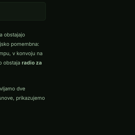
a obstajajo
ljenjsko pomembna:
kampu, v konvoju na
o obstaja
radio za
avljamo dve
osnove, prikazujemo