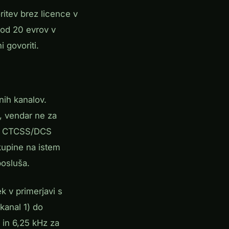
ritev brez licence v
 od 20 evrov v
i govoriti.
nih kanalov.
, vendar ne za
ode CTCSS/DCS
kupine na istem
posluša.
k v primerjavi s
kanal 1) do
 in 6,25 kHz za