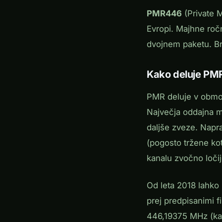
PMR446
(Private M
Evropi. Majhne ročn
dvojnem paketu. Brez
Kako deluje P
PMR deluje v območ
Največja oddajna m
daljše zveze. Napr
(pogosto tržene kot
kanalu zvočno loč
Od leta 2018 lahko
prej predpisanimi 
446,19375 MHz (kana