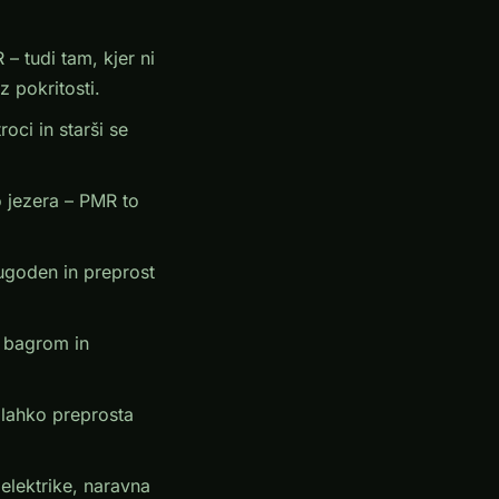
– tudi tam, kjer ni
z pokritosti.
ci in starši se
o jezera – PMR to
ugoden in preprost
d bagrom in
 lahko preprosta
lektrike, naravna