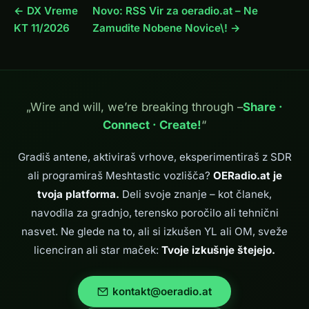
← DX Vreme
Novo: RSS Vir za oeradio.at – Ne
KT 11/2026
Zamudite Nobene Novice\! →
„Wire and will, we’re breaking through –
Share ·
Connect · Create!
“
Gradiš antene, aktiviraš vrhove, eksperimentiraš z SDR
ali programiraš Meshtastic vozlišča?
OERadio.at je
tvoja platforma.
Deli svoje znanje – kot članek,
navodila za gradnjo, terensko poročilo ali tehnični
nasvet. Ne glede na to, ali si izkušen YL ali OM, sveže
licenciran ali star maček:
Tvoje izkušnje štejejo.
kontakt@oeradio.at