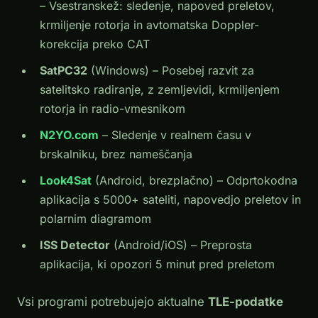
– Vsestranskež: sledenje, napoved preletov,
krmiljenje rotorja in avtomatska Doppler-
korekcija preko CAT
SatPC32
(Windows) – Posebej razvit za
satelitsko radiranje, z zemljevidi, krmiljenjem
rotorja in radio-vmesnikom
N2YO.com
– Sledenje v realnem času v
brskalniku, brez nameščanja
Look4Sat
(Android, brezplačno) – Odprtokodna
aplikacija s 5000+ sateliti, napovedjo preletov in
polarnim diagramom
ISS Detector
(Android/iOS) – Preprosta
aplikacija, ki opozori 5 minut pred preletom
Vsi programi potrebujejo aktualne
TLE-podatke