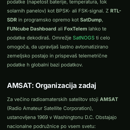
podatke (napetost baterije, temperatura, tok
solarnih panelov) kot BPSK- ali FSK-signal. Z
RTL-
SDR
in programsko opremo kot
SatDump
,
FUNcube Dashboard
ali
FoxTelem
lahko te
podatke dekodiraš. Omrežje
SatNOGS
ti celo
omogoča, da upravljaš lastno avtomatizirano
zemeljsko postajo in prispеvaš telemetrične
podatke h globalni bazi podatkov.
AMSAT: Organizacija zadaj
Za večino radioamaterskih satelitov stoji
AMSAT
(Radio Amateur Satellite Corporation),
ustanovljena 1969 v Washingtonu D.C. Obstajajo
nacionalne podružnice po vsem svetu: