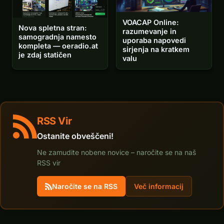
VOACAP Online:
Nova spletna stran:
razumevanje in
samogradnja namesto
uporaba napovedi
kompleta — oeradio.at
sirjenja na kratkem
je zdaj statičen
valu
RSS Vir
Ostanite obveščeni!
Ne zamudite nobene novice – naročite se na naš
RSS vir
Naročite se na RSS
Več informacij