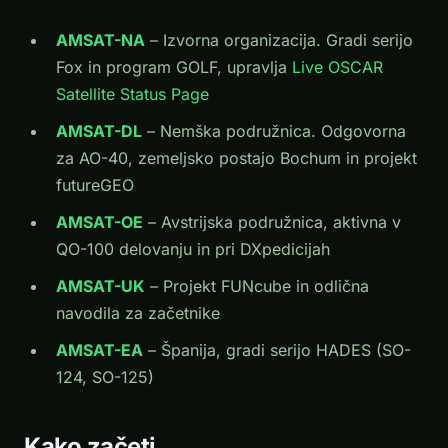
AMSAT-NA
– Izvorna organizacija. Gradi serijo
Fox in program GOLF, upravlja
Live OSCAR
Satellite Status Page
AMSAT-DL
– Nemška podružnica. Odgovorna
za AO-40, zemeljsko postajo Bochum in projekt
futureGEO
AMSAT-OE
– Avstrijska podružnica, aktivna v
QO-100 delovanju in pri DXpedicijah
AMSAT-UK
– Projekt FUNcube in odlična
navodila za začetnike
AMSAT-EA
– Španija, gradi serijo HADES (SO-
124, SO-125)
Kako začeti