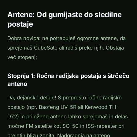
Antene: Od gumijaste do sledilne
postaje
Dobra novica: ne potrebuješ ogromne antene, da
sprejemaš CubeSate ali radiš preko njih. Obstaja
več stopenj:
Stopnja 1: Ročna radijska postaja s štrčečo
anteno
Da, dejansko deluje! S preprosto ročno radijsko
postajo (npr. Baofeng UV-5R ali Kenwood TH-
D72) in priloženo anteno lahko sprejemaš in delaš
močne FM satelite kot SO-50 in ISS-repeater pri
preletih blizu zenita. Nadgradnja na anteno