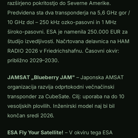
razširjeno pokritostjo do Severne Amerike.
Predvidena sta dva transponderja na 5,6 GHz gor /
10 GHz dol – 250 kHz ozko-pasovni in 1 MHz
široko-pasovni. ESA je namenila 250.000 EUR za
študijo izvedljivosti. Načrtovana delavnica na HAM
RADIO 2026 v Friedrichshafnu. Časovni okvir:
približno 2029–2030.
JAMSAT „Blueberry JAM"
– Japonska AMSAT
organizacija razvija odprtokodni večnačinski
transponder za CubeSate. Cilj: uporaba na do 10
vesoljskih plovilih. Inženirski model naj bi bil
končan sredi 2026.
ESA Fly Your Satellite!
– V okviru tega ESA