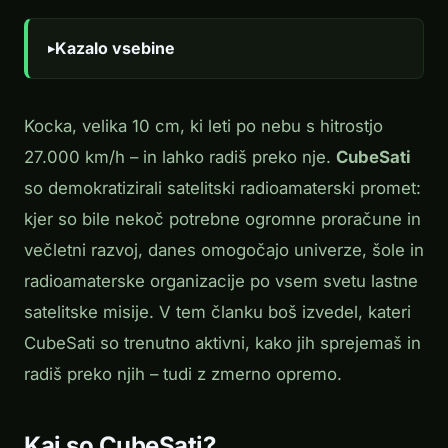
Kazalo vsebine
Kocka, velika 10 cm, ki leti po nebu s hitrostjo
27.000 km/h – in lahko radiš preko nje.
CubeSati
so demokratizirali satelitski radioamaterski promet:
kjer so bile nekoč potrebne ogromne proračune in
večletni razvoj, danes omogočajo univerze, šole in
radioamaterske organizacije po vsem svetu lastne
satelitske misije. V tem članku boš izvedel, kateri
CubeSati so trenutno aktivni, kako jih sprejemaš in
radiš preko njih – tudi z zmerno opremo.
Kaj so CubeSati?