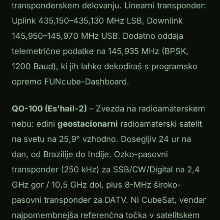
transponderskem delovanju. Linearni transponder:
Uplink 435,150–435,130 MHz LSB, Downlink
145,950–145,970 MHz USB. Dodatno oddaja
telemetrične podatke na 145,935 MHz (BPSK,
1200 Baud), ki jih lahko dekodiraš s programsko
opremo FUNcube-Dashboard.
QO-100 (Es'hail-2)
– Zvezda na radioamaterskem
nebu: edini
geostacionarni
radioamaterski satelit
na svetu na 25,9° vzhodno. Dosegljiv 24 ur na
dan, od Brazilije do Indije. Ozko-pasovni
transponder (250 kHz) za SSB/CW/Digital na 2,4
GHz gor / 10,5 GHz dol, plus 8-MHz široko-
pasovni transponder za DATV. Ni CubeSat, vendar
najpomembnejša referenčna točka v satelitskem