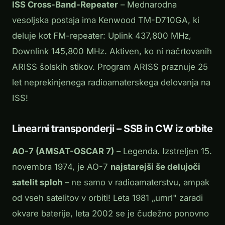
ISS Cross-Band-Repeater
– Mednarodna
vesoljska postaja ima Kenwood TM-D710GA, ki
deluje kot FM-repeater: Uplink 437,800 MHz,
Downlink 145,800 MHz. Aktiven, ko ni načrtovanih
ARISS šolskih stikov. Program ARISS praznuje 25
let neprekinjenega radioamaterskega delovanja na
ISS!
Linearni transponderji – SSB in CW iz orbite
AO-7 (AMSAT-OSCAR 7)
– Legenda. Izstreljen 15.
novembra 1974, je AO-7
najstarejši še delujoči
satelit sploh
– ne samo v radioamaterstvu, ampak
od vseh satelitov v orbiti! Leta 1981 „umrl" zaradi
okvare baterije, leta 2002 se je čudežno ponovno