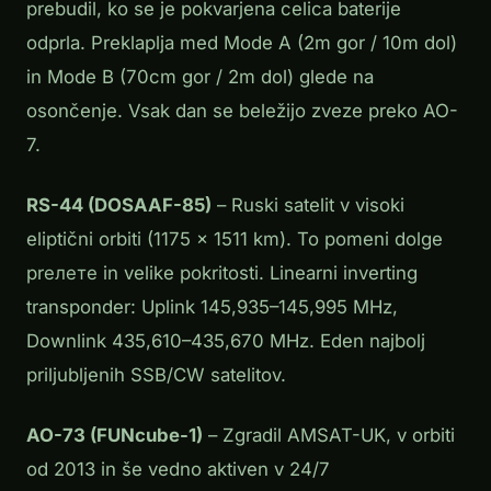
prebudil, ko se je pokvarjena celica baterije
odprla. Preklaplja med Mode A (2m gor / 10m dol)
in Mode B (70cm gor / 2m dol) glede na
osončenje. Vsak dan se beležijo zveze preko AO-
7.
RS-44 (DOSAAF-85)
– Ruski satelit v visoki
eliptični orbiti (1175 × 1511 km). To pomeni dolge
prелете in velike pokritosti. Linearni inverting
transponder: Uplink 145,935–145,995 MHz,
Downlink 435,610–435,670 MHz. Eden najbolj
priljubljenih SSB/CW satelitov.
AO-73 (FUNcube-1)
– Zgradil AMSAT-UK, v orbiti
od 2013 in še vedno aktiven v 24/7