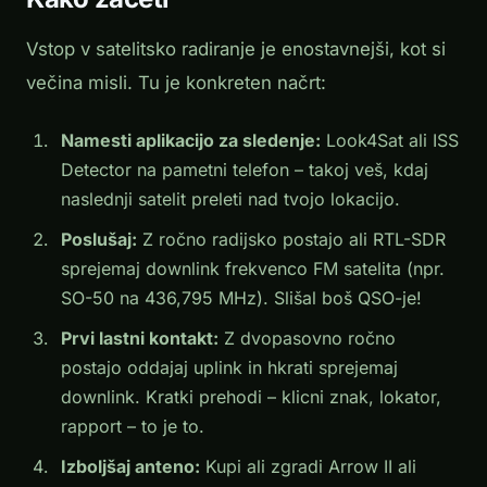
Vstop v satelitsko radiranje je enostavnejši, kot si
večina misli. Tu je konkreten načrt:
Namesti aplikacijo za sledenje:
Look4Sat ali ISS
Detector na pametni telefon – takoj veš, kdaj
naslednji satelit preleti nad tvojo lokacijo.
Poslušaj:
Z ročno radijsko postajo ali RTL-SDR
sprejemaj downlink frekvenco FM satelita (npr.
SO-50 na 436,795 MHz). Slišal boš QSO-je!
Prvi lastni kontakt:
Z dvopasovno ročno
postajo oddajaj uplink in hkrati sprejemaj
downlink. Kratki prehodi – klicni znak, lokator,
rapport – to je to.
Izboljšaj anteno:
Kupi ali zgradi Arrow II ali