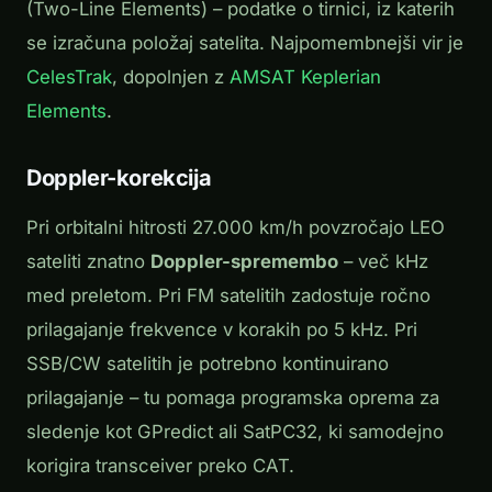
(Two-Line Elements) – podatke o tirnici, iz katerih
se izračuna položaj satelita. Najpomembnejši vir je
CelesTrak
, dopolnjen z
AMSAT Keplerian
Elements
.
Doppler-korekcija
Pri orbitalni hitrosti 27.000 km/h povzročajo LEO
sateliti znatno
Doppler-spremembo
– več kHz
med preletom. Pri FM satelitih zadostuje ročno
prilagajanje frekvence v korakih po 5 kHz. Pri
SSB/CW satelitih je potrebno kontinuirano
prilagajanje – tu pomaga programska oprema za
sledenje kot GPredict ali SatPC32, ki samodejno
korigira transceiver preko CAT.