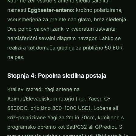
Kdor ne želi vsakič s anteno slediti satelitu,
namesti
Eggbeater-anteno
: krožno polarizirana,
vseusmerjena za prelete nad glavo, brez sledenja.
Dve polno-valovni zanki v kvadraturi ustvarita
hemisferični sevalni diagram navzgor. Lahko se
realizira kot domača gradnja za približno 50 EUR
na pas.
Stopnja 4: Popolna sledilna postaja
Kraljevi razred: Yagi antene na
Azimut/Elevacijskem rotorju (npr. Yaesu G-
5500DC, približno 800–1000 USD). Ločene ali
križ-polarizirane Yagi za 2m in 70cm, krmiljene s
programsko opremo kot SatPC32 ali GPredict. S