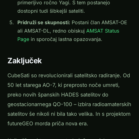
primerljivo ročno Yagi. S tem postanejo
dostopni tudi šibkejši sateliti.
Pridruži se skupnosti:
Postani član AMSAT-OE
ali AMSAT-DL, redno obiskuj
AMSAT Status
Page
in sporočaj lastna opazovanja.
Zaključek
CubeSati so revolucionirali satelitsko radiranje. Od
50 let starega AO-7, ki preprosto noče umreti,
preko novih španskih HADES satelitov do
geostacionarnega QO-100 – izbira radioamaterskih
satelitov še nikoli ni bila tako velika. In s projektom
futureGEO morda priča nova era.