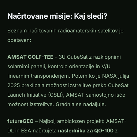
Načrtovane misije: Kaj sledi?
Seznam načrtovanih radioamaterskih satelitov je
obetaven:
AMSAT GOLF-TEE
– 3U CubeSat z razklopnimi
solarnimi paneli, kontrolo orientacije in V/U
linearnim transponderjem. Potem ko je NASA julija
2025 preklicala možnost izstrelitve preko CubeSat
Launch Initiative (CSLI), AMSAT samostojno išče
možnost izstrelitve. Gradnja se nadaljuje.
futureGEO
– Najbolj ambiciozen projekt: AMSAT-
DL in ESA načrtujeta
naslednika za QO-100
z