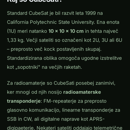
Standard CubeSat je bil razvit leta 1999 na
California Polytechnic State University. Ena enota
(1U) meri natanko
10 × 10 × 10 cm
in tehta največ
1,33 kg. Večji sateliti so označeni kot 2U, 3U ali 6U
– preprosto več kock postavljenih skupaj.
Standardizirana oblika omogoča ugodne izstrelitve
kot „sopotniki" na večjih raketah.
Za radioamaterje so CubeSati posebej zanimivi,
ker mnogi od njih nosijo
radioamaterske
transponderje
: FM-repeaterje za preprosto
glasovno komunikacijo, linearne transponderje za
SSB in CW, ali digitalne naprave kot APRS-
digipaeterje. Nekateri sateliti oddajajo telemetrične