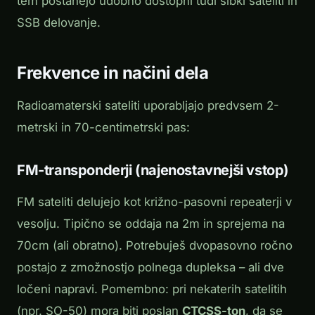
tem postanejo udobno dostopni tudi šibki sateliti in
SSB delovanje.
Frekvence in načini dela
Radioamaterski sateliti uporabljajo predvsem 2-
metrski in 70-centimetrski pas:
FM-transponderji (najenostavnejši vstop)
FM sateliti delujejo kot križno-pasovni repeaterji v
vesolju. Tipično se oddaja na 2m in sprejema na
70cm (ali obratno). Potrebuješ dvopasovno ročno
postajo z zmožnostjo polnega dupleksa – ali dve
ločeni napravi. Pomembno: pri nekaterih satelitih
(npr. SO-50) mora biti poslan
CTCSS-ton
, da se