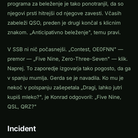
programa za beleženje je tako ponotranjil, da so
njegovi prsti hitrejši od njegove zavesti. Včasih
zabeleži QSO, preden je drugi končal s klicnim
znakom. „Anticipativno beleženje", temu pravi.
V SSB ni nič počasnejši. „Contest, OE0FNN" —
premor — „Five Nine, Zero-Three-Seven" — klik.
Naprej. To zaporedje izgovarja tako pogosto, da ga
v spanju mumlja. Gerda se je navadila. Ko mu je
nekoč v polspanju zašepetala „Dragi, lahko jutri
kupiš mleko?", je Konrad odgovoril: „Five Nine,
QSL, QRZ?"
Incident