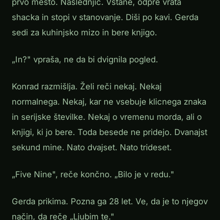
prvo mesto. Naslednjič. Vstane, odpre vrata
shacka in stopi v stanovanje. Diši po kavi. Gerda
sedi za kuhinjsko mizo in bere knjigo.
„In?" vpraša, ne da bi dvignila pogled.
Konrad razmišlja. Želi reči nekaj. Nekaj
normalnega. Nekaj, kar ne vsebuje klicnega znaka
in serijske številke. Nekaj o vremenu morda, ali o
knjigi, ki jo bere. Toda besede ne pridejo. Dvanajst
sekund mine. Nato dvajset. Nato trideset.
„Five Nine", reče končno. „Bilo je v redu."
Gerda prikima. Pozna ga 28 let. Ve, da je to njegov
način, da reče „Ljubim te."