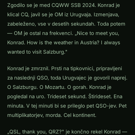
Zgodilo se je med CQWW SSB 2024. Konrad je
klical CQ, javil se je OM iz Urugvaja. Izmenjava,
zabeleženo, vse v desetih sekundah. Toda potem
— OM je ostal na frekvenci. „Nice to meet you,
Konrad. How is the weather in Austria? I always
wanted to visit Salzburg."
Konrad je zmrznil. Prsti na tipkovnici, pripravljeni
za naslednji QSO, toda Urugvajec je govoril naprej.
O Salzburgu. O Mozartu. O gorah. Konrad je
pogledal na uro. Trideset sekund. Štirideset. Ena
minuta. V tej minuti bi se prileglo pet QSO-jev. Pet
multiplikatorjev, morda. Cel kontinent.
„QSL, thank you, QRZ?" je končno rekel Konrad —