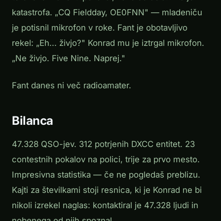
katastrofa. „CQ Fieldday, OE0FNN" — mladeniču
je potisnil mikrofon v roke. Fant je obotavljivo
rekel: „Eh... živjo?" Konrad mu je iztrgal mikrofon.
„Ne
živjo
.
Five Nine
. Naprej."
Fant danes ni več radioamater.
Bilanca
47.328 QSO-jev. 312 potrjenih DXCC entitet. 23
contestnih pokalov na polici, trije za prvo mesto.
Impresivna statistika — če ne pogledaš preblizu.
Kajti za številkami stoji resnica, ki je Konrad ne bi
nikoli izrekel naglas: kontaktiral je 47.328 ljudi in
nobenega od njih spoznal.