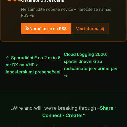
Ne zamudite nobene novice – naročite se na naš
RSS vir
Naročite se na RSS
Več informacij
Cloud Logging 2026:
← Sporadični E na 2 m in 6
spletni dnevniki za
m: DX na VHF z
radioamaterje v primerjavi
ionosferskimi presenečenji
→
„Wire and will, we’re breaking through –
Share ·
Connect · Create!
“