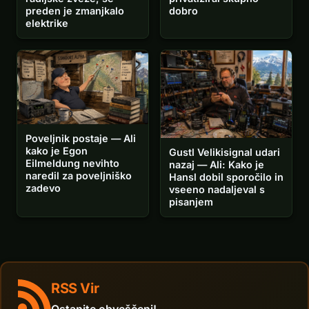
preden je zmanjkalo
dobro
elektrike
Poveljnik postaje — Ali
kako je Egon
Gustl Velikisignal udari
Eilmeldung nevihto
nazaj — Ali: Kako je
naredil za poveljniško
Hansl dobil sporočilo in
zadevo
vseeno nadaljeval s
pisanjem
RSS Vir
Ostanite obveščeni!