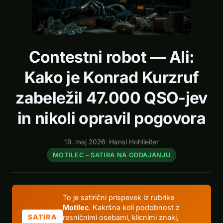
Contestni robot — Ali:
Kako je Konrad Kurzruf
zabeležil 47.000 QSO-jev
in nikoli opravil pogovora
19. maj 2026
·
Hansl Hohlleiter
MOTILEC – SATIRA NA ODDAJANJU
To je satirični prispevek iz rubrike
Motilec
. Kakršna koli podobnost z
resničnimi osebami, klicnimi znaki,
SATIRA