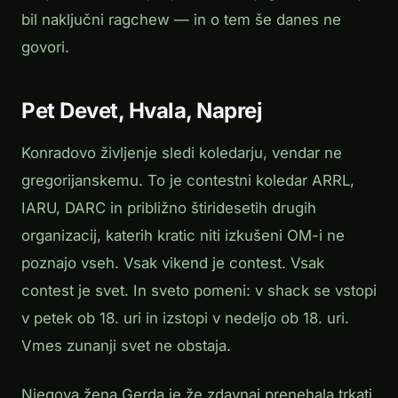
bil naključni ragchew — in o tem še danes ne
govori.
Pet Devet, Hvala, Naprej
Konradovo življenje sledi koledarju, vendar ne
gregorijanskemu. To je contestni koledar ARRL,
IARU, DARC in približno štiridesetih drugih
organizacij, katerih kratic niti izkušeni OM-i ne
poznajo vseh. Vsak vikend je contest. Vsak
contest je svet. In sveto pomeni: v shack se vstopi
v petek ob 18. uri in izstopi v nedeljo ob 18. uri.
Vmes zunanji svet ne obstaja.
Njegova žena Gerda je že zdavnaj prenehala trkati