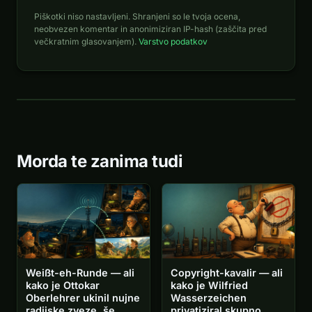
Piškotki niso nastavljeni. Shranjeni so le tvoja ocena,
neobvezen komentar in anonimiziran IP-hash (zaščita pred
večkratnim glasovanjem).
Varstvo podatkov
Morda te zanima tudi
Weißt-eh-Runde — ali
Copyright-kavalir — ali
kako je Ottokar
kako je Wilfried
Oberlehrer ukinil nujne
Wasserzeichen
radijske zveze, še
privatiziral skupno