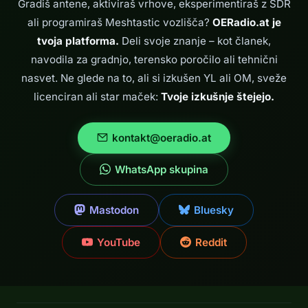
Gradiš antene, aktiviraš vrhove, eksperimentiraš z SDR
ali programiraš Meshtastic vozlišča?
OERadio.at je
tvoja platforma.
Deli svoje znanje – kot članek,
navodila za gradnjo, terensko poročilo ali tehnični
nasvet. Ne glede na to, ali si izkušen YL ali OM, sveže
licenciran ali star maček:
Tvoje izkušnje štejejo.
kontakt@oeradio.at
WhatsApp skupina
Mastodon
Bluesky
YouTube
Reddit