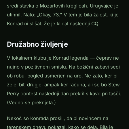
sredi stavka o Mozartovih kroglicah. Urugvajec je
utihnil. Nato: „Okay, 73." V tem je bila žalost, ki je
Konrad ni slišal. Že je klical naslednji CQ.
Družabno življenje
V lokalnem klubu je Konrad legenda — čeprav ne
nujno v pozitivnem smislu. Na božični zabavi sedi
ob robu, pogled usmerjen na uro. Ne zato, ker bi
želel biti drugje, ampak ker računa, ali se bo Stew
Perry contest naslednji dan prekril s kavo pri tašči.
(Vedno se prekrijeta.)
Nekoč so Konrada prosili, da bi novincem na
terenskem dnevu pokazal, kako se dela. Bila je