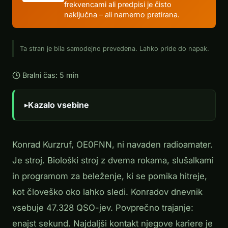
frekvencami ali predpisi je čisto
naključna – ali namerno pretirana.
Ta stran je bila samodejno prevedena. Lahko pride do napak.
Bralni čas: 5 min
Kazalo vsebine
Konrad Kurzruf, OE0FNN, ni navaden radioamater.
Je stroj. Biološki stroj z dvema rokama, slušalkami
in programom za beleženje, ki se pomika hitreje,
kot človeško oko lahko sledi. Konradov dnevnik
vsebuje 47.328 QSO-jev. Povprečno trajanje:
enajst sekund. Najdaljši kontakt njegove kariere je