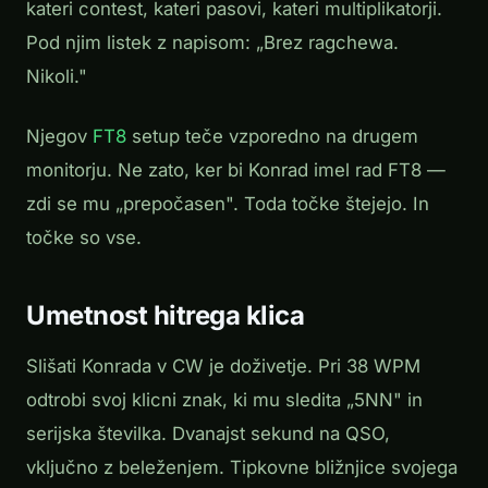
kateri contest, kateri pasovi, kateri multiplikatorji.
Pod njim listek z napisom:
„Brez ragchewa.
Nikoli."
Njegov
FT8
setup teče vzporedno na drugem
monitorju. Ne zato, ker bi Konrad imel rad FT8 —
zdi se mu „prepočasen". Toda točke štejejo. In
točke so vse.
Umetnost hitrega klica
Slišati Konrada v CW je doživetje. Pri 38 WPM
odtrobi svoj klicni znak, ki mu sledita „5NN" in
serijska številka. Dvanajst sekund na QSO,
vključno z beleženjem. Tipkovne bližnjice svojega