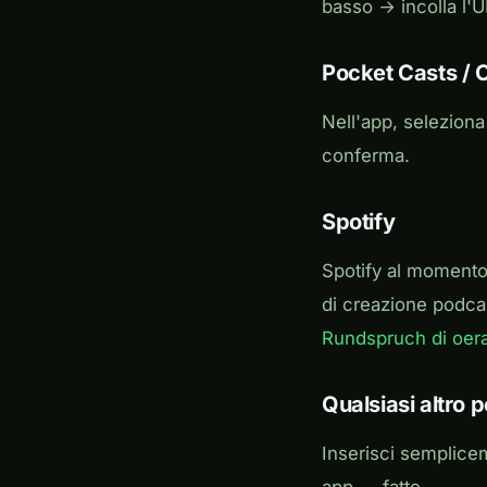
basso → incolla l'
Pocket Casts / 
Nell'app, selezion
conferma.
Spotify
Spotify al momento 
di creazione podcas
Rundspruch di oera
Qualsiasi altro 
Inserisci semplic
app — fatto.