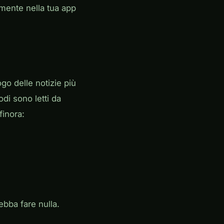
mente nella tua app
go delle notizie più
odi sono letti da
finora:
bba fare nulla.