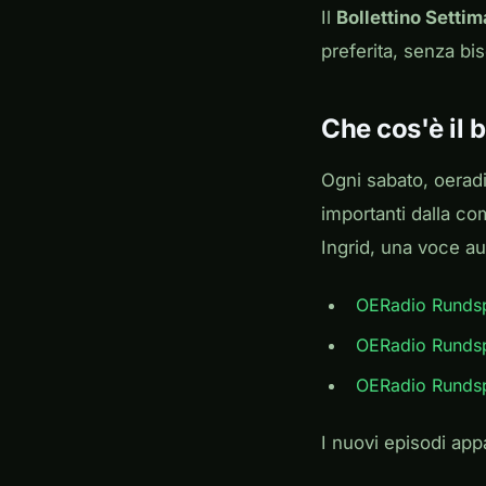
Il
Bollettino Setti
preferita, senza bi
Che cos'è il 
Ogni sabato, oeradi
importanti dalla com
Ingrid, una voce au
OERadio Runds
OERadio Runds
OERadio Runds
I nuovi episodi ap