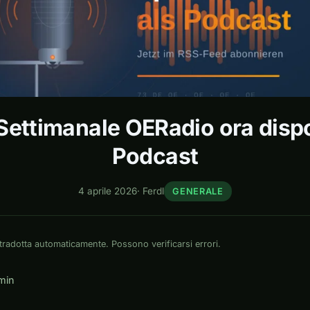
o Settimanale OERadio ora dis
Podcast
4 aprile 2026
·
Ferdl
GENERALE
tradotta automaticamente. Possono verificarsi errori.
 min