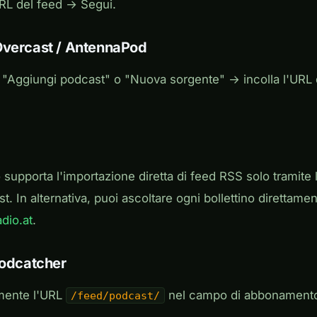
URL del feed → Segui.
Overcast / AntennaPod
a "Aggiungi podcast" o "Nuova sorgente" → incolla l'URL
supporta l'importazione diretta di feed RSS solo tramite 
t. In alternativa, puoi ascoltare ogni bollettino direttame
dio.at
.
podcatcher
emente l'URL
nel campo di abbonamento
/feed/podcast/