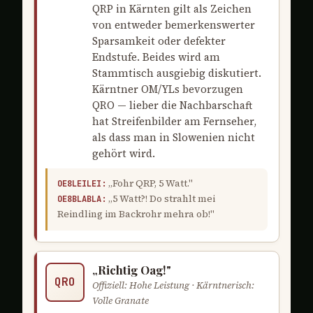
QRP in Kärnten gilt als Zeichen
von entweder bemerkenswerter
Sparsamkeit oder defekter
Endstufe. Beides wird am
Stammtisch ausgiebig diskutiert.
Kärntner OM/YLs bevorzugen
QRO — lieber die Nachbarschaft
hat Streifenbilder am Fernseher,
als dass man in Slowenien nicht
gehört wird.
„Fohr QRP, 5 Watt."
OE8LEILEI:
„5 Watt?! Do strahlt mei
OE8BLABLA:
Reindling im Backrohr mehra ob!"
„Richtig Oag!"
QRO
Offiziell: Hohe Leistung · Kärntnerisch:
Volle Granate