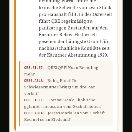
Reindling-Vorrat unter die
kritische Schwelle von zwei Stück
pro Haushalt fällt. In der Osterzeit
führt QRE regelmäßig zu
panikartigen Zuständen auf den
Kärntner Relais. Historisch
gesehen der häufigste Grund für
nachbarschaftliche Konflikte seit
der Kärntner Abstimmung 1920.
„QRE! QRE! Koan Reindling
OE8LEILEI:
mehr!"
„Ruhig Bluat! De
OE8BLABLA:
Schwiegermutter bringt um drei oan
vorbei."
„Gott sei Donk. I hob scho
OE8LEILEI:
gglaubt, i muass an vom Gschäft holen."
„Jessas Maria, an vom Gschäft!
OE8BLABLA:
Red net so an Bledsinn!"