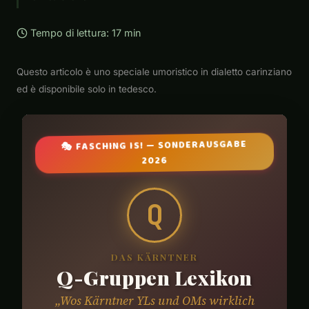
Tempo di lettura: 17 min
Questo articolo è uno speciale umoristico in dialetto carinziano
ed è disponibile solo in tedesco.
🎭 FASCHING IS! — SONDERAUSGABE
2026
Q
DAS KÄRNTNER
Q-Gruppen Lexikon
„Wos Kärntner YLs und OMs wirklich