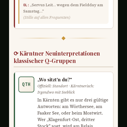
„Servus Leit… wegen dem Fieldday am
OL:
Samstag…"
(Stille auf allen Frequenzen)
⟳ Kärntner Neuinterpretationen
klassischer Q-Gruppen
„Wo sitzt'n du?"
QTH
Offiziell: Standort · Kärntnerisch:
Irgendwo mit Seeblick
In Kärnten gibt es nur drei gültige
Antworten: am Wörthersee, am
Faaker See, oder beim Mostwirt.
Wer „Klagenfurt-Ost, dritter
Stock" sogt, wird am Relais