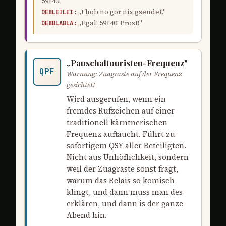
59+40!"
„I hob no gor nix gsendet."
OE8LEILEI:
„Egal! 59+40! Prost!"
OE8BLABLA:
„Pauschaltouristen-Frequenz"
QPF
Warnung: Zuagraste auf der Frequenz
gesichtet!
Wird ausgerufen, wenn ein
fremdes Rufzeichen auf einer
traditionell kärntnerischen
Frequenz auftaucht. Führt zu
sofortigem QSY aller Beteiligten.
Nicht aus Unhöflichkeit, sondern
weil der Zuagraste sonst fragt,
warum das Relais so komisch
klingt, und dann muss man des
erklären, und dann is der ganze
Abend hin.