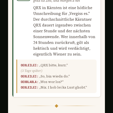
grad ka Zeit, und morgen a net
QRX in Kärnten ist eine höfliche
Umschreibung für „Vergiss es."
Der durchschnittliche Kärntner
QRX dauert irgendwo zwischen
einer Stunde und der nächsten
Sonnenwende. Wer innerhalb von
24 Stunden zurückruft, gilt als
hektisch und wird verdächtigt,
eigentlich Wiener zu sein.
„QRX bitte, kurz."
OE8LEILEI:
(3 Tage später)
„So, bin wieda do."
OE8LEILEI:
„Wos wor los?"
OE8BLABLA:
„Nix. I hob lei ka Lust ghobt."
OE8LEILEI: