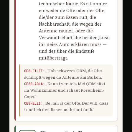
technischer Natur. Es ist immer
entweder de Olte oder der Olte,
die/der zum Essen ruft, die
Nachbarschaft, die wegen der
Antenne raunzt, oder die
Verwandtschaft, die bei der Jausn
ihr neies Auto erklären muss —
und des über die Endstufe
mitüberträgt.
„Hob schweres QRM, de Olte
OE8LEILEI:
schimpft wegen da Antenne am Balkon."
„Kaun i versteh. Mei QRM sitzt
OE8BLABLA:
im Wohnzimmer und schaut Rosenheim-
Cops."
„Bei mir is der Olte. Der will, dass
OE8HELEI:
i endlich den Rasen mäh statt funk."