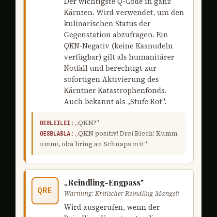
Der wichtigste Q-Code in ganz
Kärnten. Wird verwendet, um den
kulinarischen Status der
Gegenstation abzufragen. Ein
QKN-Negativ (keine Kasnudeln
verfügbar) gilt als humanitärer
Notfall und berechtigt zur
sofortigen Aktivierung des
Kärntner Katastrophenfonds.
Auch bekannt als „Stufe Rot".
„QKN?"
OE8LEILEI:
„QKN positiv! Drei Blech! Kumm
OE8BLABLA:
ummi, oba bring an Schnaps mit."
„Reindling-Engpass"
QRE
Warnung: Kritischer Reindling-Mangel!
Wird ausgerufen, wenn der