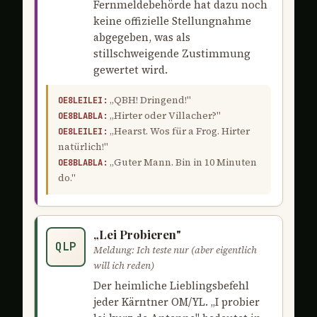
Fernmeldebehörde hat dazu noch
keine offizielle Stellungnahme
abgegeben, was als
stillschweigende Zustimmung
gewertet wird.
„QBH! Dringend!"
OE8LEILEI:
„Hirter oder Villacher?"
OE8BLABLA:
„Hearst. Wos für a Frog. Hirter
OE8LEILEI:
natürlich!"
„Guter Mann. Bin in 10 Minuten
OE8BLABLA:
do."
„Lei Probieren"
QLP
Meldung: Ich teste nur (aber eigentlich
will ich reden)
Der heimliche Lieblingsbefehl
jeder Kärntner OM/YL. „I probier