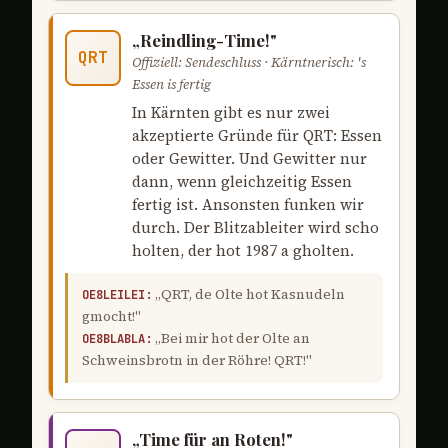
„Reindling-Time!"
QRT
Offiziell: Sendeschluss · Kärntnerisch: 's
Essen is fertig
In Kärnten gibt es nur zwei
akzeptierte Gründe für QRT: Essen
oder Gewitter. Und Gewitter nur
dann, wenn gleichzeitig Essen
fertig ist. Ansonsten funken wir
durch. Der Blitzableiter wird scho
holten, der hot 1987 a gholten.
„QRT, de Olte hot Kasnudeln
OE8LEILEI:
gmocht!"
„Bei mir hot der Olte an
OE8BLABLA:
Schweinsbrotn in der Röhre! QRT!"
„Time für an Roten!"