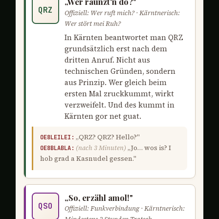
„Wer raunzt'n do?"
QRZ
Offiziell: Wer ruft mich? · Kärntnerisch:
Wer stört mei Ruh?
In Kärnten beantwortet man QRZ
grundsätzlich erst nach dem
dritten Anruf. Nicht aus
technischen Gründen, sondern
aus Prinzip. Wer gleich beim
ersten Mal zruckkummt, wirkt
verzweifelt. Und des kummt in
Kärnten gor net guat.
„QRZ? QRZ? Hello?"
OE8LEILEI:
(nach 3 Minuten)
„Jo… wos is? I
OE8BLABLA:
hob grad a Kasnudel gessen."
„So, erzähl amol!"
QSO
Offiziell: Funkverbindung · Kärntnerisch: