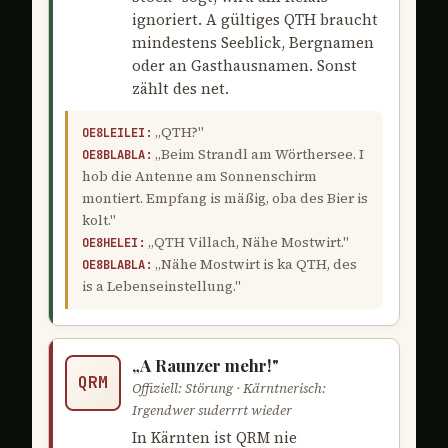
ignoriert. A gültiges QTH braucht
mindestens Seeblick, Bergnamen
oder an Gasthausnamen. Sonst
zählt des net.
„QTH?"
OE8LEILEI:
„Beim Strandl am Wörthersee. I
OE8BLABLA:
hob die Antenne am Sonnenschirm
montiert. Empfang is mäßig, oba des Bier is
kolt."
„QTH Villach, Nähe Mostwirt."
OE8HELEI:
„Nähe Mostwirt is ka QTH, des
OE8BLABLA:
is a Lebenseinstellung."
„A Raunzer mehr!"
QRM
Offiziell: Störung · Kärntnerisch:
Irgendwer suderrrt wieder
In Kärnten ist QRM nie