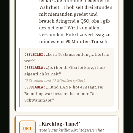
lei kurz de Antenne" bedeutet in
Wahrheit: „I hob seit drei Stunden
mit niemanden gredet und
brauch dringend a QSO, oba i gib
des net zua." Wird von allen
verstanden. Führt zuverlässig zu
mindestens 90 Minuten Tratsch.
„Lei a Testaussendung… hört mi
OE8LEILEI:
wer?"
„Jo, i hör di. Oba lei kurz, i hob
OE8BLABLA:
eigentlich ka Zeit."
(2 Stunden und 17 Minuten später)
„…und DANN hot er gsagt, sei
OE8BLABLA:
Reindling war besser als meiner! Des
Schwammale!"
„Kirchtog-Time!"
QKT
Totale Funkstille: Kirchtogsessen hat