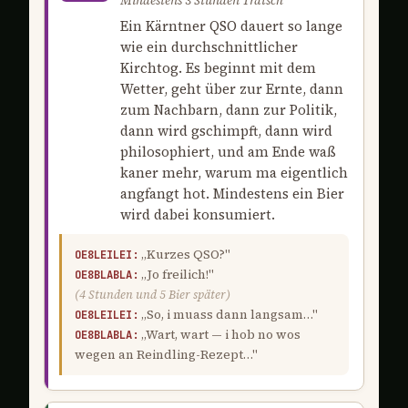
Mindestens 3 Stunden Tratsch
Ein Kärntner QSO dauert so lange
wie ein durchschnittlicher
Kirchtog. Es beginnt mit dem
Wetter, geht über zur Ernte, dann
zum Nachbarn, dann zur Politik,
dann wird gschimpft, dann wird
philosophiert, und am Ende waß
kaner mehr, warum ma eigentlich
angfangt hot. Mindestens ein Bier
wird dabei konsumiert.
„Kurzes QSO?"
OE8LEILEI:
„Jo freilich!"
OE8BLABLA:
(4 Stunden und 5 Bier später)
„So, i muass dann langsam…"
OE8LEILEI:
„Wart, wart — i hob no wos
OE8BLABLA:
wegen an Reindling-Rezept…"