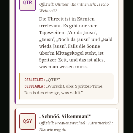
QTR
Offiziell: Uhrzeit · Kärntnerisch: Is scho
Weinzeit?
Die Uhrzeit ist in Kärnten
irrelevant. Es gibt nur vier
Tageszeiten: „Vor da Jausn",
„Jausn", „Noch da Jausn" und „Bald
wieda Jausn". Falls die Sonne
über'm Mittagskogel steht, ist
Spritzer-Zeit, und das ist alles,
was man wissen muss.
„QTR?"
OE8LEILEI:
„Wurscht, oba: Spritzer-Time.
OE8BLABLA:
Des is des einzige, wos zählt."
„Schnöö, Si kemman!"
QSY
Offiziell: Frequenzwechsel · Kärntnerisch:
Nix wie weg do