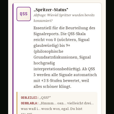
„Spritzer-Status"
QSS
Abfrage: Wieviel Spritzer wurden bereits
konsumiert?
Essentiell für die Beurteilung des
Signalreports. Die QSS-Skala
reicht von 0 (nüchtern, Signal
glaubwürdig) bis 9+
(philosophische
Grundsatzdiskussionen, Signal
hochgradig
interpretationsbedürftig). Ab QSS
5 werden alle Signale automatisch
mit +3 S-Stufen bewertet, weil
alles schöner klingt.
„QSS?"
OE8LEILEI:
„Hmmm… oan… vielleicht drei…
OE8BLABLA:
was waß i… wosch wos, egal. Du bist