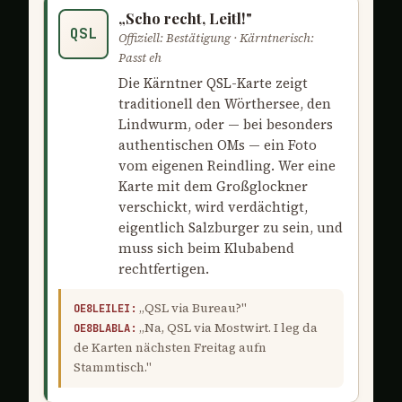
„Scho recht, Leitl!"
QSL
Offiziell: Bestätigung · Kärntnerisch:
Passt eh
Die Kärntner QSL-Karte zeigt
traditionell den Wörthersee, den
Lindwurm, oder — bei besonders
authentischen OMs — ein Foto
vom eigenen Reindling. Wer eine
Karte mit dem Großglockner
verschickt, wird verdächtigt,
eigentlich Salzburger zu sein, und
muss sich beim Klubabend
rechtfertigen.
„QSL via Bureau?"
OE8LEILEI:
„Na, QSL via Mostwirt. I leg da
OE8BLABLA:
de Karten nächsten Freitag aufn
Stammtisch."