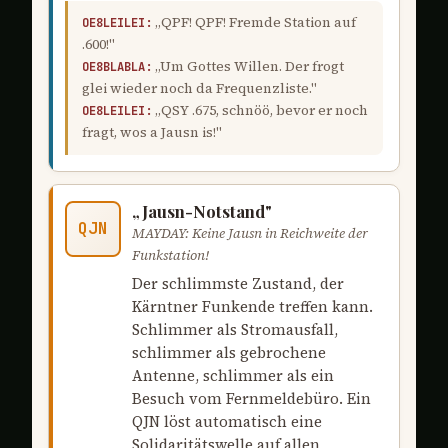
„QPF! QPF! Fremde Station auf
OE8LEILEI:
.600!"
„Um Gottes Willen. Der frogt
OE8BLABLA:
glei wieder noch da Frequenzliste."
„QSY .675, schnöö, bevor er noch
OE8LEILEI:
fragt, wos a Jausn is!"
„Jausn-Notstand"
QJN
MAYDAY: Keine Jausn in Reichweite der
Funkstation!
Der schlimmste Zustand, der
Kärntner Funkende treffen kann.
Schlimmer als Stromausfall,
schlimmer als gebrochene
Antenne, schlimmer als ein
Besuch vom Fernmeldebüro. Ein
QJN löst automatisch eine
Solidaritätswelle auf allen