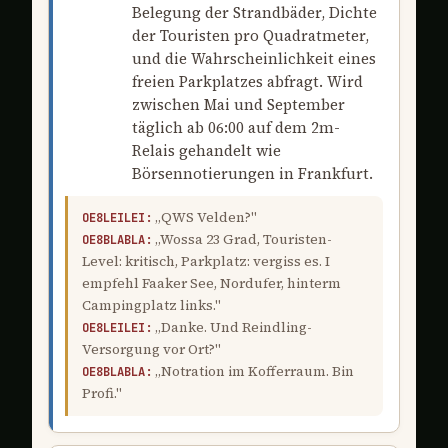
Belegung der Strandbäder, Dichte
der Touristen pro Quadratmeter,
und die Wahrscheinlichkeit eines
freien Parkplatzes abfragt. Wird
zwischen Mai und September
täglich ab 06:00 auf dem 2m-
Relais gehandelt wie
Börsennotierungen in Frankfurt.
„QWS Velden?"
OE8LEILEI:
„Wossa 23 Grad, Touristen-
OE8BLABLA:
Level: kritisch, Parkplatz: vergiss es. I
empfehl Faaker See, Nordufer, hinterm
Campingplatz links."
„Danke. Und Reindling-
OE8LEILEI:
Versorgung vor Ort?"
„Notration im Kofferraum. Bin
OE8BLABLA:
Profi."