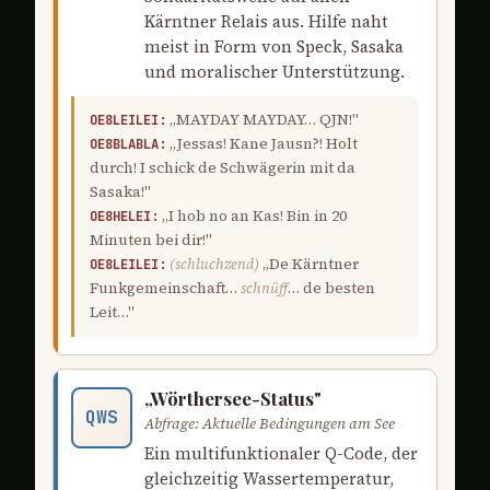
Kärntner Relais aus. Hilfe naht
meist in Form von Speck, Sasaka
und moralischer Unterstützung.
„MAYDAY MAYDAY… QJN!"
OE8LEILEI:
„Jessas! Kane Jausn?! Holt
OE8BLABLA:
durch! I schick de Schwägerin mit da
Sasaka!"
„I hob no an Kas! Bin in 20
OE8HELEI:
Minuten bei dir!"
(schluchzend)
„De Kärntner
OE8LEILEI:
Funkgemeinschaft…
schnüff
… de besten
Leit…"
„Wörthersee-Status"
QWS
Abfrage: Aktuelle Bedingungen am See
Ein multifunktionaler Q-Code, der
gleichzeitig Wassertemperatur,