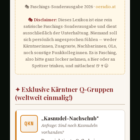
🎭 Faschings-Sonderausgabe 2026 ·
oeradio.at
🎭 Disclaimer:
Dieses Lexikon ist eine rein
satirische Faschings-Sonderausgabe und dient
ausschließlich der Unterhaltung. Niemand soll
sich persönlich angesprochen fühlen — weder
Kärntner:innen, Zuagraste, Nachbar:innen, OLs,
noch sonstige Funkkolleg:innen. Es is Fasching,
also bitte ganz locker nehmen, a Bier oder an
Spritzer trinken, und mitlachen! 🍺🍷😄
✦ Exklusive Kärntner Q-Gruppen
(weltweit einmalig!)
„Kasnudel-Nachschub"
QKN
Anfrage: Sind noch Kasnudeln
vorhanden?