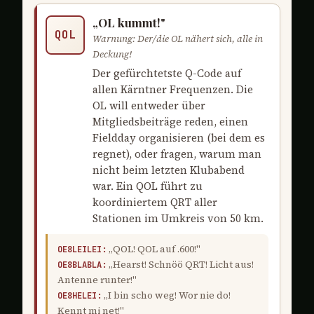
„OL kummt!"
QOL
Warnung: Der/die OL nähert sich, alle in
Deckung!
Der gefürchtetste Q-Code auf
allen Kärntner Frequenzen. Die
OL will entweder über
Mitgliedsbeiträge reden, einen
Fieldday organisieren (bei dem es
regnet), oder fragen, warum man
nicht beim letzten Klubabend
war. Ein QOL führt zu
koordiniertem QRT aller
Stationen im Umkreis von 50 km.
„QOL! QOL auf .600!"
OE8LEILEI:
„Hearst! Schnöö QRT! Licht aus!
OE8BLABLA:
Antenne runter!"
„I bin scho weg! Wor nie do!
OE8HELEI:
Kennt mi net!"