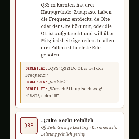
QSY in Kärnten hat drei
Hauptgründe: Zuagraste haben
die Frequenz entdeckt, de Olte
oder der Olte hört mit, oder die
OL ist aufgetaucht und will über
Mitgliedsbeiträge reden. In allen
drei Fällen ist höchste Eile
geboten.
„QSY! QSY! De OL is auf der
OE8LEILEI:
Frequenz!"
„Wo hin?"
OE8BLABLA:
„Wurscht! Hauptsoch weg!
OE8LEILEI:
438.975, schnöö!"
„Quite Recht Peinlich"
QRP
Offiziell: Geringe Leistung · Kärntnerisch:
Leistung peinlich gering