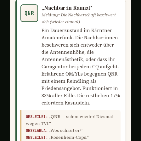
„Nachbar:in Raunzt"
QNR
Meldung: Die Nachbarschaft beschwert
sich (wieder einmal)
Ein Dauerzustand im Kärntner
Amateurfunk. Die Nachbar:innen
beschweren sich entweder über
die Antennenhöhe, die
Antennenästhetik, oder dass ihr
Garagentor bei jedem CQ aufgeht.
Erfahrene OM/YLs begegnen QNR
mit einem Reindling als
Friedensangebot. Funktioniert in
83% aller Fälle. Die restlichen 17%
erfordern Kasnudeln.
„QNR — schon wieder! Diesmal
OE8LEILEI:
wegen TVI."
„Wos schaut er?"
OE8BLABLA:
„Rosenheim-Cops."
OE8LEILEI: