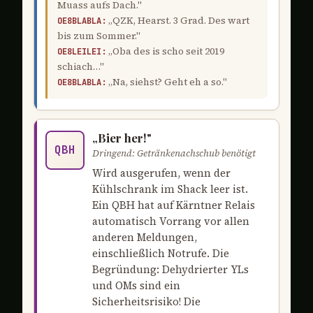
Muass aufs Dach."
„QZK, Hearst. 3 Grad. Des wart
OE8BLABLA:
bis zum Sommer."
„Oba des is scho seit 2019
OE8LEILEI:
schiach…"
„Na, siehst? Geht eh a so."
OE8BLABLA:
„Bier her!"
QBH
Dringend: Getränkenachschub benötigt
Wird ausgerufen, wenn der
Kühlschrank im Shack leer ist.
Ein QBH hat auf Kärntner Relais
automatisch Vorrang vor allen
anderen Meldungen,
einschließlich Notrufe. Die
Begründung: Dehydrierter YLs
und OMs sind ein
Sicherheitsrisiko! Die