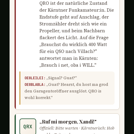
QRO ist der natürliche Zustand
der Kärntner Funkamateur:in. Die
Endstufe geht auf Anschlag, der
Stromzähler dreht sich wie ein
Propeller, und beim Nachbarn
flackert des Licht. Auf die Frage
„Brauchst du wirklich 400 Watt
für ein QSO nach Villach?"
antwortet man in Kärnten:
„Brauch i net, oba i WILL."
„Signal? Guat?"
OE8LEILEI:
„Guat? Hearst, du host ma grod
OE8BLABLA:
den Garagentoröffner ausglöst. QRO is
wohl korrekt."
„Ruf mi morgen, Xandi!"
QRX
Offiziell: Bitte warten · Kärntnerisch: Hob