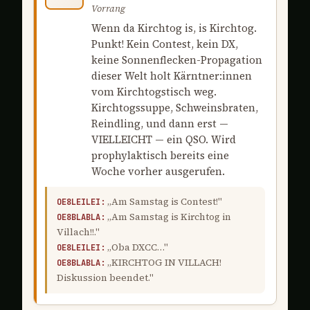
Vorrang
Wenn da Kirchtog is, is Kirchtog.
Punkt! Kein Contest, kein DX,
keine Sonnenflecken-Propagation
dieser Welt holt Kärntner:innen
vom Kirchtogstisch weg.
Kirchtogssuppe, Schweinsbraten,
Reindling, und dann erst —
VIELLEICHT — ein QSO. Wird
prophylaktisch bereits eine
Woche vorher ausgerufen.
„Am Samstag is Contest!"
OE8LEILEI:
„Am Samstag is Kirchtog in
OE8BLABLA:
Villach!!."
„Oba DXCC…"
OE8LEILEI:
„KIRCHTOG IN VILLACH!
OE8BLABLA:
Diskussion beendet."