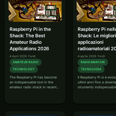
Raspberry Pi in the
Raspberry Pi nell
Shack: The Best
Shack: Le miglior
Amateur Radio
applicazioni
Applications 2026
radioamatoriali 2
4 April 2026
·
Ferdl
4 aprile 2026
·
Ferdl
AMATEUR RADIO
RADIOAMATORI
TECHNOLOGY
TECNOLOGIA
The Raspberry Pi has become
Il Raspberry Pi si è evol
an indispensable tool in the
ultimi anni fino a divent
amateur radio shack in recent
strumento indispensabil
years. Whether as a digital
shack radioamatoriale. 
modem controller, APRS iGate,
controller modem digita
Winlink gateway or fully-fledged
iGate, gateway Winlink 
WebSDR receiver — the small
ricevitore WebSDR com
single-board computer
il piccolo computer a…