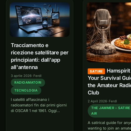
zmogljivimi aplikacijami za
SDR receivers, powerful
sledenje in preprostimi…
tracking apps,…
Tracciamento e
ricezione satellitare per
principianti: dall'app
all'antenna
Hamspirit
SATIRE
3 aprile 2026
·
Ferdl
Your Survival Gui
RADIOAMATORI
the Amateur Radi
TECNOLOGIA
Club
I satelliti affascinano i
2 April 2026
·
Ferdl
radioamatori fin dai primi giorni
THE JAMMER – SATIRE
di OSCAR 1 nel 1961. Oggi
AIR
iniziare con la ricezione
satellitare e persino con le
A satirical guide for an
comunicazioni via satellite è più
wanting to join an amate