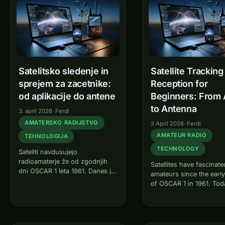
handles…
Satelitsko sledenje in
Satellite Tracking
sprejem za zacetnike:
Reception for
od aplikacije do antene
Beginners: From
to Antenna
3. april 2026
·
Ferdl
AMATERSKO RADIJSTVO
3 April 2026
·
Ferdl
AMATEUR RADIO
TEHNOLOGIJA
TECHNOLOGY
Sateliti navdusujejo
radioamaterje že od zgodnjih
Satellites have fascinate
dni OSCAR 1 leta 1961. Danes je
amateurs since the earl
začetek s satelitskim sprejemom
of OSCAR 1 in 1961. Tod
in čelo s satelitskimi
getting started with satel
komunikacijami lažji kot
reception and even satel
kadarkoli prej. S cenovno
communication is easier
dostopnimi SDR-sprejemniki,
ever before. With affor