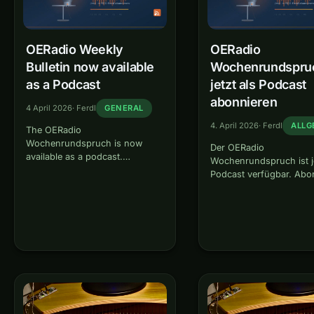
OERadio Weekly
OERadio
Bulletin now available
Wochenrundspru
as a Podcast
jetzt als Podcast
abonnieren
4 April 2026
·
Ferdl
GENERAL
4. April 2026
·
Ferdl
ALLG
The OERadio
Wochenrundspruch is now
Der OERadio
available as a podcast.
Wochenrundspruch ist je
Subscribe via
Podcast verfügbar. Abon
https://oeradio.at/feed/podcast/
den Feed
in Apple Podcasts, Pocket
https://oeradio.at/feed/
Casts, Overcast, AntennaPod or
in Apple Podcasts, Pock
any other podcast app.
Casts, Overcast, Anten
oder jedem anderen
Podcatcher.