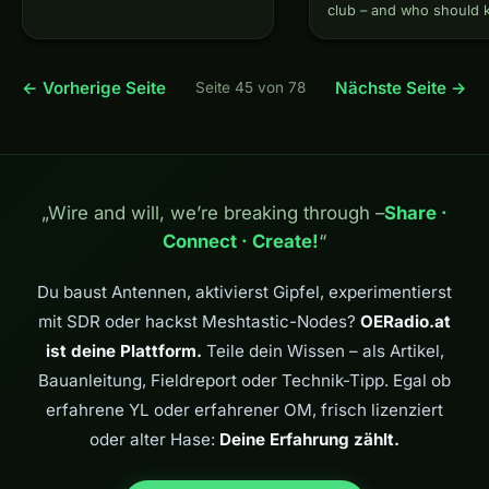
facile che mai. Con ricevitori
club – and who should
SDR economici,…
what they're getting into
You've just passed your
amateur radio exam, your
← Vorherige Seite
Nächste Seite →
Seite 45 von 78
callsign in hand, and a 
„Wire and will, we’re breaking through –
Share ·
Connect · Create!
“
Du baust Antennen, aktivierst Gipfel, experimentierst
mit SDR oder hackst Meshtastic-Nodes?
OERadio.at
ist deine Plattform.
Teile dein Wissen – als Artikel,
Bauanleitung, Fieldreport oder Technik-Tipp. Egal ob
erfahrene YL oder erfahrener OM, frisch lizenziert
oder alter Hase:
Deine Erfahrung zählt.