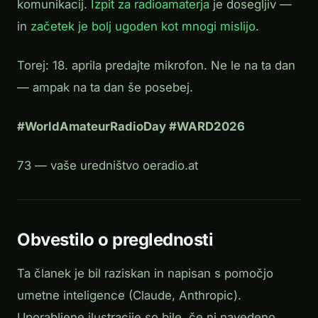
komunikacij.
Izpit za radioamaterja
je dosegljiv —
in
začetek je bolj ugoden kot mnogi mislijo
.
Torej: 18. aprila predajte mikrofon. Ne le na ta dan
— ampak na ta dan še posebej.
#WorldAmateurRadioDay #WARD2026
73 — vaše uredništvo oeradio.at
Obvestilo o preglednosti
Ta članek je bil raziskan in napisan s pomočjo
umetne inteligence (Claude, Anthropic).
Uporabljene ilustracije so bile, če ni navedeno