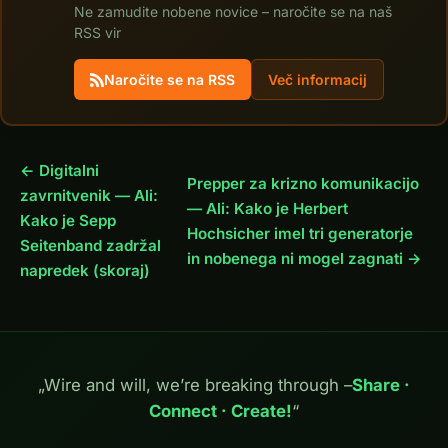
Ne zamudite nobene novice – naročite se na naš
RSS vir
Naročite se na RSS
Več informacij
← Digitalni
Prepper za krizno komunikacijo
zavrnitvenik — Ali:
— Ali: Kako je Herbert
Kako je Sepp
Hochsicher imel tri generatorje
Seitenband zadržal
in nobenega ni mogel zagnati →
napredek (skoraj)
„Wire and will, we’re breaking through –
Share ·
Connect · Create!
“