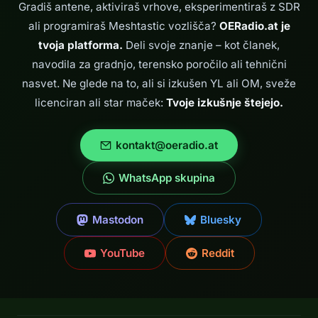
Gradiš antene, aktiviraš vrhove, eksperimentiraš z SDR
ali programiraš Meshtastic vozlišča?
OERadio.at je
tvoja platforma.
Deli svoje znanje – kot članek,
navodila za gradnjo, terensko poročilo ali tehnični
nasvet. Ne glede na to, ali si izkušen YL ali OM, sveže
licenciran ali star maček:
Tvoje izkušnje štejejo.
kontakt@oeradio.at
WhatsApp skupina
Mastodon
Bluesky
YouTube
Reddit