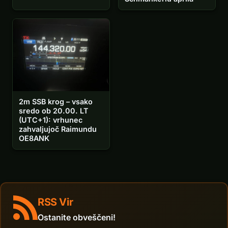
2m SSB krog – vsako
sredo ob 20.00. LT
(UTC+1): vrhunec
zahvaljujoč Raimundu
OE8ANK
RSS Vir
Ostanite obveščeni!