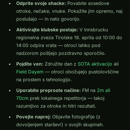
Odprite svoje shacke:
Povabite sosedove
otroke, nečake, vnuke. Pokažite jim opremo, naj
poslušajo — in nato govorijo.
Aktivirajte klubske postaje:
V Innsbrucku
regionalna zveza Tirolske 18. aprila od 10:00 do
14:00 odpira vrata — otroci lahko pod
nadzorom pošljejo pozdravno sporočilo.
Pojdite ven:
Združite dan z
SOTA aktivacijo
ali
Field Dayem
— otroci obožujejo pustolovščine
na prostem s tehnologijo.
Uporabite preproste načine:
FM na
2m ali
70cm
prek lokalnega repetitorja — takoj
razumljivo za otroke in hitri rezultati.
Povejte naprej:
Objavite fotografije (z
dovoljenjem staršev!) v svojih skupinah.