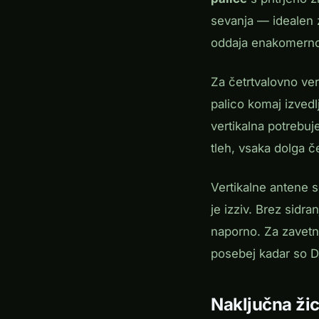
sevanja — idealen 
oddaja enakomerno
Za četrtvalovno ver
palico komaj izvedl
vertikalna potrebuj
tleh, vsaka dolga č
Vertikalne antene 
je izziv. Brez sidr
naporno. Za zavetne
posebej kadar so D
Naključna ži