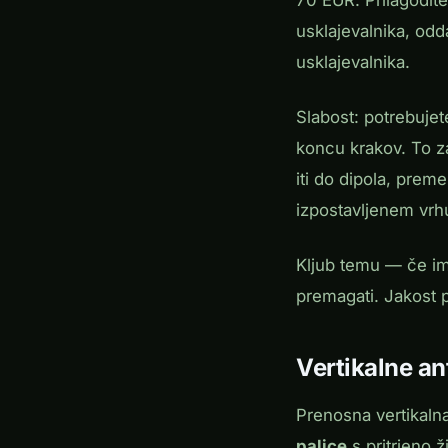
70 EUR. Prilagodite
usklajevalnika, od
usklajevalnika.
Slabost: potrebuje
koncu krakov. To z
iti do dipola, prem
izpostavljenem vrh
Kljub temu — če ima
premagati. Jakost 
Vertikalne a
Prenosna vertikalna
palice
s pritrjeno 