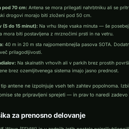
a pod 70 cm:
Antena se mora prilegati nahrbtniku ali se pritr
ski drogovi morajo biti zloženi pod 50 cm.
v (5 do 15 minut):
Na vrhu šteje vsaka minuta — še posebej
 mora biti postavljena z mrznočimi prsti in na vetru.
a:
40 m in 20 m sta najpomembnejša pasova SOTA. Dodatno
več prilagodljivosti.
dialov:
Na skalnatih vrhovih ali v parkih brez prostih površi
tene brez ozemljitvenega sistema imajo jasno prednost.
p antene ne izpolnjuje vseh teh zahtev popolnoma. Izbi
mise ste pripravljeni sprejeti — in prav to naredi zadevo
ka za prenosno delovanje
f-Wave (EFHW) je v zadnjih letih postala najpriljubljene