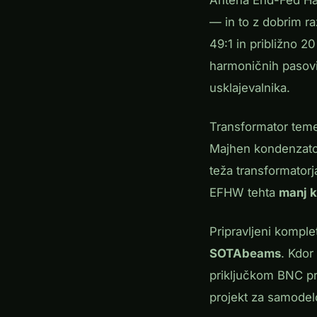
— in to z dobrim r
49:1 in približno 20
harmoničnih pasovi
usklajevalnika.
Transformator temel
Majhen kondenzator 
teža transformator
EFHW tehta
manj 
Pripravljeni kompl
SOTAbeams
. Kdor
priključkom BNC pr
projekt za samode