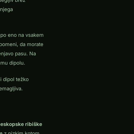
egljiv brez
anjega
n po eno na vsakem
 pomeni, da morate
menjavo pasu. Na
emu dipolu.
i dipol težko
emagljiva.
leskopske ribiške
m
z nizkim kotom