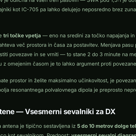
v je odlična na vseh treh pasovih — SWR pod 1,5:1 je dos
dajniki kot IC-705 pa lahko delujejo neposredno brez zun
te
tri točke vpetja
— eno na sredini za točko napajanja i
ahteva več prostora in časa za postavitev. Menjava pasu
estiti povezave in se vrniti — to stane 2 do 3 minute na 
u z omejenim časom je to lahko argument proti povezan
te prostor in želite maksimalno učinkovitost, je povezan
polja resonantnega polvalovnega dipola je preprosto nepr
ntene — Vsesmerni sevalniki za DX
 antena je tipično sestavljena iz
5 do 10 metrov dolge te
žico kot sevalnikom. Prednost:
vsesmerni sevalni diagra