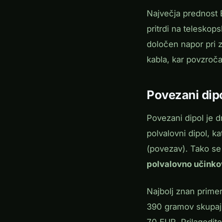
Največja prednost
pritrdi na teleskop
določen napor pri z
kabla, kar povzroča
Povezani dip
Povezani dipol je d
polvalovni dipol, k
(povezav). Tako se 
polvalovno učinkov
Najbolj znan prime
390 gramov skupaj 