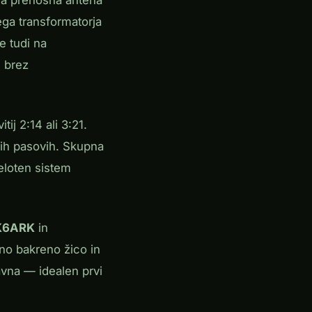
ga transformatorja
e tudi na
 brez
ij 2:14 ali 3:21.
jih pasovih. Skupna
eloten sistem
K6ARK
in
ano bakreno žico in
avna — idealen prvi