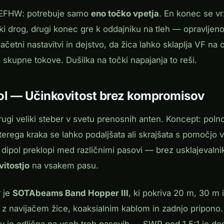
 EFHW: potrebuje samo
eno točko vpetja
. En konec se vr
ski drog, drugi konec gre k oddajniku na tleh — opravljeno
ačetni nastavitvi in dejstvo, da žica lahko sklaplja VF na
 skupne tokove. Dušilka na točki napajanja to reši.
ol — Učinkovitost brez kompromisov
rugi veliki steber v svetu prenosnih anten. Koncept: pol
aterega kraka se lahko podaljšata ali skrajšata s pomočjo v
dipol preklopi med različnimi pasovi — brez usklajevalni
itostjo
na vsakem pasu.
r je
SOTAbeams Band Hopper III
, ki pokriva 20 m, 30 m 
z navijačem žice, koaksialnim kablom in zadnjo pripono. 