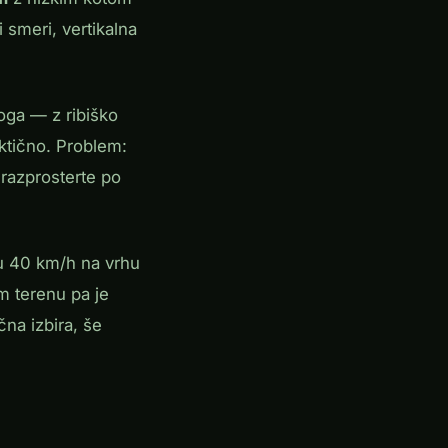
smeri, vertikalna
oga — z ribiško
aktično. Problem:
 razprosterte po
ru 40 km/h na vrhu
em terenu pa je
čna izbira, še