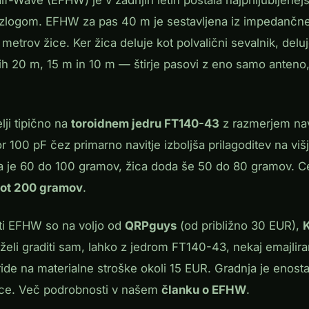
azlogom. EFHW za pas 40 m je sestavljena iz impedančne
 metrov žice. Ker žica deluje kot polvalični sevalnik, deluj
h 20 m, 15 m in 10 m — štirje pasovi z eno samo anteno,
ji tipično na
toroidnem jedru FT140-43
z razmerjem navit
100 pF čez primarno navitje izboljša prilagoditev na viš
ja je 60 do 100 gramov, žica doda še 50 do 80 gramov. C
kot 200 gramov
.
eti EFHW so na voljo od
QRPguys
(od približno 30 EUR),
 želi graditi sam, lahko z jedrom FT140-43, nekaj emajlir
ide na materialne stroške okoli 15 EUR. Gradnja je enost
lce. Več podrobnosti v našem
članku o EFHW
.