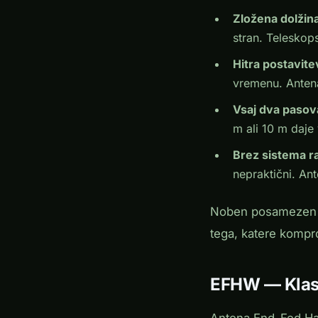
Zložena dolžin
stran. Teleskop
Hitra postavite
vremenu. Antena
Vsaj dva pasov
m ali 10 m daje 
Brez sistema ra
nepraktični. An
Noben posamezen ti
tega, katere kompro
EFHW — Klasi
Antena End-Fed Hal