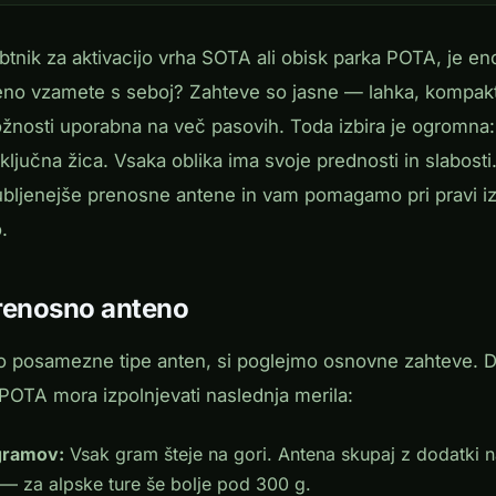
rbtnik za aktivacijo vrha SOTA ali obisk parka POTA, je e
teno vzamete s seboj? Zahteve so jasne — lahka, kompaktn
ožnosti uporabna na več pasovih. Toda izbira je ogromn
naključna žica. Vsaka oblika ima svoje prednosti in slabost
jubljenejše prenosne antene in vam pomagamo pri pravi iz
.
renosno anteno
o posamezne tipe anten, si poglejmo osnovne zahteve. 
POTA mora izpolnjevati naslednja merila:
gramov:
Vsak gram šteje na gori. Antena skupaj z dodatki na
— za alpske ture še bolje pod 300 g.