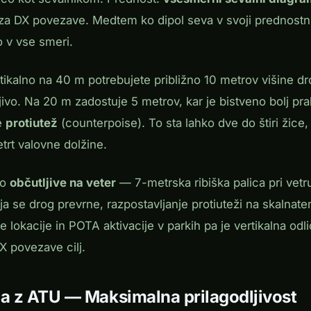
za DX povezave. Medtem ko dipol seva v svoji prednostni 
 v vse smeri.
tikalno na 40 m potrebujete približno 10 metrov višine dr
jivo. Na 20 m zadostuje 5 metrov, kar je bistveno bolj pr
e
protiutež
(counterpoise). To sta lahko dve do štiri žice,
etrt valovne dolžine.
so
občutljive na veter
— 7-metrska ribiška palica pri vet
anja se drog prevrne, razpostavljanje protiuteži na skalnat
 lokacije in POTA aktivacije v parkih pa je vertikalna odli
X povezave cilj.
ca z ATU — Maksimalna prilagodljivost