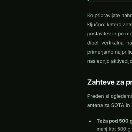
Ko pripravljate nah
ključno: katero an
postavitev in po m
dipol, vertikalna, 
primerjamo najpril
naslednjo aktivacijo
Zahteve za p
Preden si ogledam
antena za SOTA in 
Teža pod 500 
manj kot 500 g 