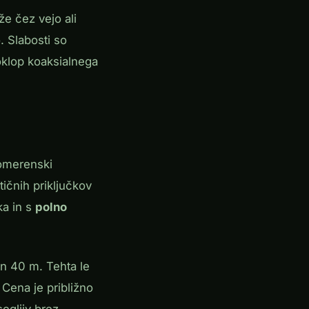
že čez vejo ali
. Slabosti so
 oklop koaksialnega
nomerenski
tičnih priključkov
ka in s
polno
in 40 m. Tehta le
Cena je približno