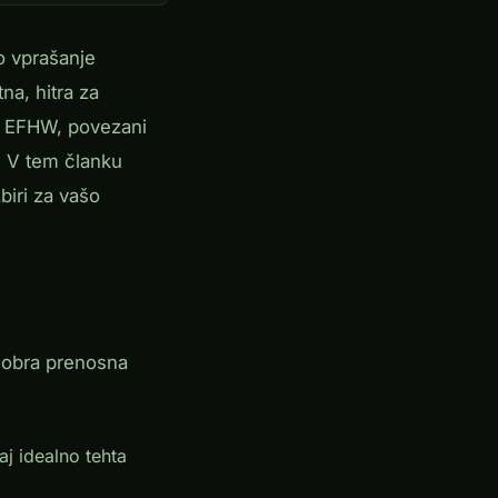
no vprašanje
a, hitra za
a: EFHW, povezani
i. V tem članku
biri za vašo
Dobra prenosna
j idealno tehta