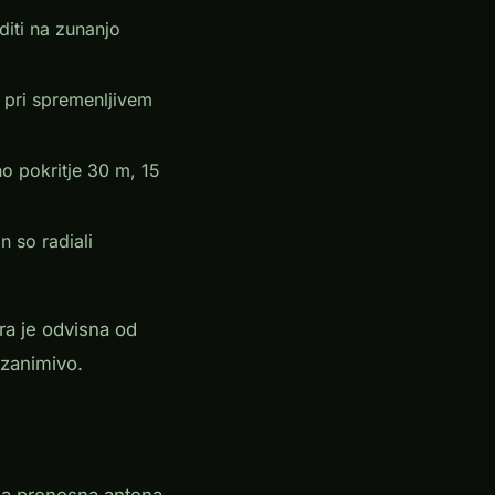
diti na zunanjo
 pri spremenljivem
 pokritje 30 m, 15
n so radiali
ra je odvisna od
 zanimivo.
jša prenosna antena