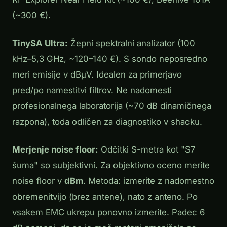
(~300 €).
TinySA Ultra:
Žepni spektralni analizator (100
kHz–5,3 GHz, ~120–140 €). S sondo neposredno
meri emisije v dBµV. Idealen za primerjavo
pred/po namestitvi filtrov. Ne nadomesti
profesionalnega laboratorija (~70 dB dinamičnega
razpona), toda odličen za diagnostiko v shacku.
Merjenje noise floor:
Odčitki S-metra kot "S7
šuma" so subjektivni. Za objektivno oceno merite
noise floor v
dBm
. Metoda: izmerite z nadomestno
obremenitvijo (brez antene), nato z anteno. Po
vsakem EMC ukrepu ponovno izmerite. Padec 6