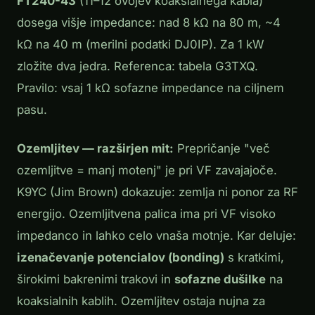
FT240-43
(11–12 ovojev koaksialnega kabla)
dosega višje impedance: nad 8 kΩ na 80 m, ~4
kΩ na 40 m (merilni podatki DJ0IP). Za 1 kW
zložite dva jedra. Referenca: tabela G3TXQ.
Pravilo: vsaj 1 kΩ sofazne impedance na ciljnem
pasu.
Ozemljitev — razširjen mit:
Prepričanje "več
ozemljitve = manj motenj" je pri VF zavajajoče.
K9YC (Jim Brown) dokazuje: zemlja ni ponor za RF
energijo. Ozemljitvena palica ima pri VF visoko
impedanco in lahko celo
vnaša
motnje. Kar deluje:
izenačevanje potencialov (bonding)
s kratkimi,
širokimi bakrenimi trakovi in
sofazne dušilke
na
koaksialnih kablih. Ozemljitev ostaja nujna za