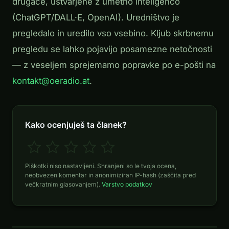
drugače, ustvarjene z umetno inteligenco
(ChatGPT/DALL·E, OpenAI). Uredništvo je
pregledalo in uredilo vso vsebino. Kljub skrbnemu
pregledu se lahko pojavijo posamezne netočnosti
— z veseljem sprejemamo popravke po e-pošti na
kontakt@oeradio.at
.
Kako ocenjuješ ta članek?
Piškotki niso nastavljeni. Shranjeni so le tvoja ocena,
neobvezen komentar in anonimiziran IP-hash (zaščita pred
večkratnim glasovanjem).
Varstvo podatkov