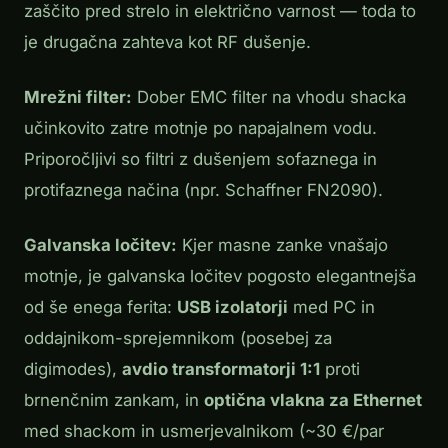
zaščito pred strelo in električno varnost — toda to
je drugačna zahteva kot RF dušenje.
Mrežni filter:
Dober EMC filter na vhodu shacka
učinkovito zatre motnje po napajalnem vodu.
Priporočljivi so filtri z dušenjem sofaznega in
protifaznega načina (npr. Schaffner FN2090).
Galvanska ločitev:
Kjer masne zanke vnašajo
motnje, je galvanska ločitev pogosto elegantnejša
od še enega ferita:
USB izolatorji
med PC in
oddajnikom-sprejemnikom (posebej za
digimodes),
avdio transformatorji 1:1
proti
brnenčnim zankam, in
optična vlakna za Ethernet
med shackom in usmerjevalnikom (~30 €/par