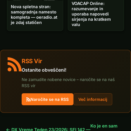
VOACAP Online:
Nova spletna stran:
razumevanje in
samogradnja namesto
uporaba napovedi
kompleta — oeradio.at
sirjenja na kratkem
je zdaj statičen
valu
RSS Vir
Ostanite obveščeni!
Ne zamudite nobene novice – naročite se na naš
RSS vir
Naročite se na RSS
Več informacij
Ko je en sam
← DX Vreme Teden 23/2026: SFI 142 —