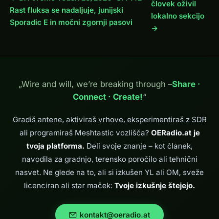
človek oživil
Rast fluksa se nadaljuje, junijski
lokalno sekcijo
Sporadic E in močni zgornji pasovi
→
„Wire and will, we’re breaking through –
Share ·
Connect · Create!
“
Gradiš antene, aktiviraš vrhove, eksperimentiraš z SDR
ali programiraš Meshtastic vozlišča?
OERadio.at je
tvoja platforma.
Deli svoje znanje – kot članek,
navodila za gradnjo, terensko poročilo ali tehnični
nasvet. Ne glede na to, ali si izkušen YL ali OM, sveže
licenciran ali star maček:
Tvoje izkušnje štejejo.
kontakt@oeradio.at