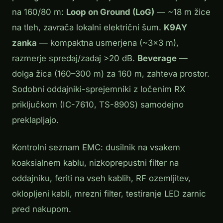
na 160/80 m:
Loop on Ground (LoG)
— ~18 m žice
na tleh, zavrača lokalni električni šum.
K9AY
zanka
— kompaktna usmerjena (~3×3 m),
razmerje spredaj/zadaj >20 dB.
Beverage
—
dolga žica (160–300 m) za 160 m, zahteva prostor.
Sodobni oddajniki-sprejemniki z ločenim RX
priključkom (IC-7610, TS-890S) samodejno
preklapljajo.
Kontrolni seznam EMC: dusilnik na vsakem
koaksialnem kablu, nizkoprepustni filter na
oddajniku, feriti na vseh kablih, RF ozemljitev,
oklopljeni kabli, mrezni filter, testiranje LED zarnic
pred nakupom.