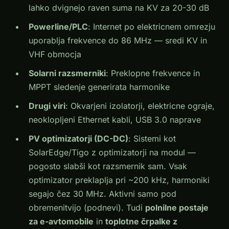
lahko dvignejo raven suma na KV za 20-30 dB
Powerline/PLC
: Internet po elektricnem omrezju
uporablja frekvence do 86 MHz — sredi KV in
VHF obmocja
Solarni razsmerniki
: Preklopne frekvence in
MPPT sledenje generirata harmonike
Drugi viri
: Okvarjeni izolatorji, elektricne ograje,
neoklopljeni Ethernet kabli, USB 3.0 naprave
PV optimizatorji (DC-DC)
: Sistemi kot
SolarEdge/Tigo z optimizatorji na modul —
pogosto slabši kot razsmernik sam. Vsak
optimizator preklaplja pri ~200 kHz, harmoniki
segajo čez 30 MHz. Aktivni samo pod
obremenitvijo (podnevi). Tudi
polnilne postaje
za e-avtomobile
in
toplotne črpalke z