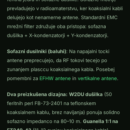
prevladujejo v radioamaterstvu, ker koaksialni kabli
delujejo kot nenamerne antene. Standardni EMC
mrežni filter združuje oba pristopa: sofazna
dušilka + X-kondenzatorji + Y-kondenzatorji.
Sofazni dusilniki (baluhi)
: Na napajalni tocki
antene preprecujejo, da RF tokovi tecejo po
zunanjem plasccu koaksialnega kabla. Posebej
pomembni za
EFHW antene
in
vertikalne antene
.
Dva preizkušena dizajna:
W2DU dušilka
(50
feritnih perl FB-73-2401 na teflonskem
koaksialnem kablu, brez navijanja) ponuja solidno
sofazno impedanco na 80–10 m.
Guanella 1:1 na