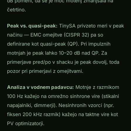
dB pomeni, da se je moč motenj zmanjšala na
četrtino.
Peak vs. quasi-peak:
TinySA privzeto meri v peak
načinu — EMC omejitve (CISPR 32) pa so
definirane kot quasi-peak (QP). Pri impulznih
motnjah je peak lahko 10–20 dB nad QP. Za
primerjave pred/po v shacku je peak dovolj, toda
pozor pri primerjavi z omejitvami.
Analiza v vodnem padavcu:
Motnje z razmikom
100 Hz kažejo na omrežno sinhrone vire (stikalni
napajalniki, dimmerji). Nesinhronih vzorci (npr.
fiksen 200 kHz razmik) kažejo na taktne vire kot
PV optimizatorji.