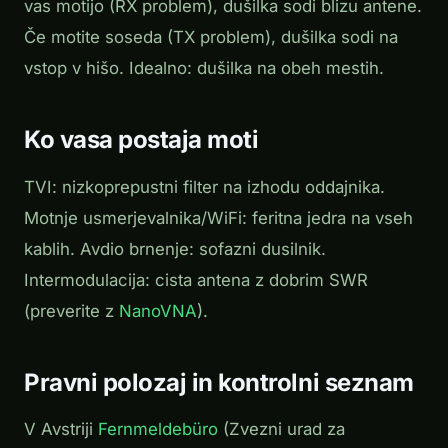
vas motijo (RX problem), dušilka sodi blizu antene.
Če motite soseda (TX problem), dušilka sodi na
vstop v hišo. Idealno: dušilka na obeh mestih.
Ko vasa postaja moti
TVI: nizkoprepustni filter na izhodu oddajnika.
Motnje usmerjevalnika/WiFi: feritna jedra na vseh
kablih. Avdio brnenje: sofazni dusilnik.
Intermodulacija: cista antena z dobrim SWR
(preverite z
NanoVNA
).
Pravni polozaj in kontrolni seznam
V Avstriji
Fernmeldebüro
(Zvezni urad za