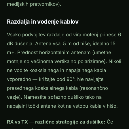
medijskih pretvornikov).
Razdalja in vodenje kablov
Vsako podvojitev razdalje od vira motenj prinese 6
dB dušenja. Antena vsaj 5 m od hiše, idealno 15
m+. Prednost horizontalnim antenam (umetne
motnje so večinoma vertikalno polarizirane). Nikoli
ne vodite koaksialnega in napajalnega kabla
vzporedno — križajte pod 90°. Ne navijajte
presežnega koaksialnega kabla (resonančno
vezje). Namestite sofazno dušilko tako na
napajalni točki antene kot na vstopu kabla v hišo.
RX vs TX — različne strategije za dušilke:
Če