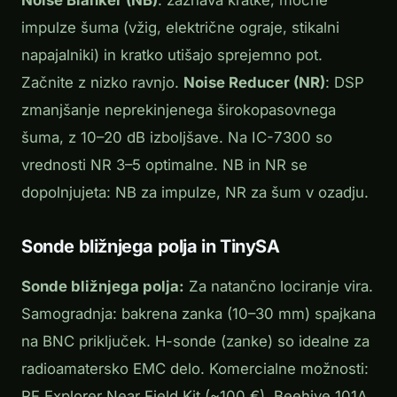
impulze šuma (vžig, električne ograje, stikalni
napajalniki) in kratko utišajo sprejemno pot.
Začnite z nizko ravnjo.
Noise Reducer (NR)
: DSP
zmanjšanje neprekinjenega širokopasovnega
šuma, z 10–20 dB izboljšave. Na IC-7300 so
vrednosti NR 3–5 optimalne. NB in NR se
dopolnjujeta: NB za impulze, NR za šum v ozadju.
Sonde bližnjega polja in TinySA
Sonde bližnjega polja:
Za natančno lociranje vira.
Samogradnja: bakrena zanka (10–30 mm) spajkana
na BNC priključek. H-sonde (zanke) so idealne za
radioamatersko EMC delo. Komercialne možnosti:
RF Explorer Near Field Kit (~100 €), Beehive 101A