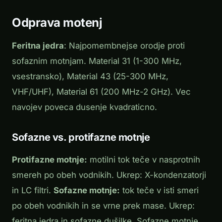
Odprava motenj
Feritna jedra
: Najpomembnejse orodje proti
sofaznim motnjam. Material 31 (1-300 MHz,
vsestransko), Material 43 (25-300 MHz,
VHF/UHF), Material 61 (200 MHz-2 GHz). Vec
navojev poveca dusenje kvadraticno.
Sofazne vs. protifazne motnje
Protifazne motnje:
motilni tok teče v nasprotnih
smereh po obeh vodnikih. Ukrep: X-kondenzatorji
in LC filtri.
Sofazne motnje:
tok teče v isti smeri
po obeh vodnikih in se vrne prek mase. Ukrep:
feritna jedra in sofazne dušilke. Sofazne motnje