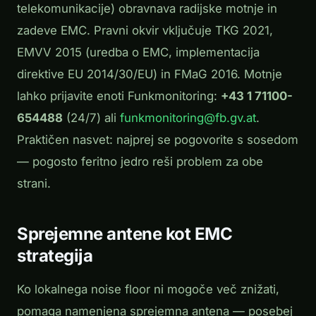
telekomunikacije) obravnava radijske motnje in
zadeve EMC. Pravni okvir vključuje TKG 2021,
EMVV 2015 (uredba o EMC, implementacija
direktive EU 2014/30/EU) in FMaG 2016. Motnje
lahko prijavite enoti Funkmonitoring:
+43 1 71100-
654488
(24/7) ali
funkmonitoring@fb.gv.at
.
Praktičen nasvet: najprej se pogovorite s sosedom
— pogosto feritno jedro reši problem za obe
strani.
Sprejemne antene kot EMC
strategija
Ko lokalnega noise floor ni mogoče več znižati,
pomaga namenjena sprejemna antena — posebej