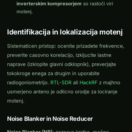
inverterskim kompresorjem
so rastoči viri
motenj.
Identifikacija in lokalizacija motenj
Sistematicen pristop: ocenite prizadete frekvence,
preverite casovno korelacijo, izkljucite lastne
naprave (izklopite glavni odklopnik), preverjajte
tokokroge enega za drugim in uporabite
radiogoniometrijo.
RTL-SDR
ali
HackRF
z majhno
usmerjeno anteno je odlicno orodje za lociranje
motenj.
Noise Blanker in Noise Reducer
Noise Blanker (NB)
: zaznava kratke, močne