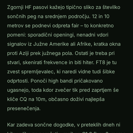
Zgornji HF pasovi kažejo tipično sliko za številko
sončnih peg na srednjem področju. 12 in 10
metrov se podnevi odpreta fair – to konkretno
pomeni: sporadični openingi, nenadni vdori
signalov iz Južne Amerike ali Afrike, kratka okna
proti Aziji prek južnega pola. Ostati je treba pri
stvari, skenirati frekvence in biti hiter. FT8 je tu
zvest spremljevalec, ki naredi vidne tudi šibke
odprtosti. Ponoči high bandi pričakovano
ugasnejo, toda kdor zvečer tik pred zaprtjem še
kliče CQ na 10m, občasno doživi najlepša
presenečenja.
Kar zadeva sončne dogodke, v preteklih dneh ni