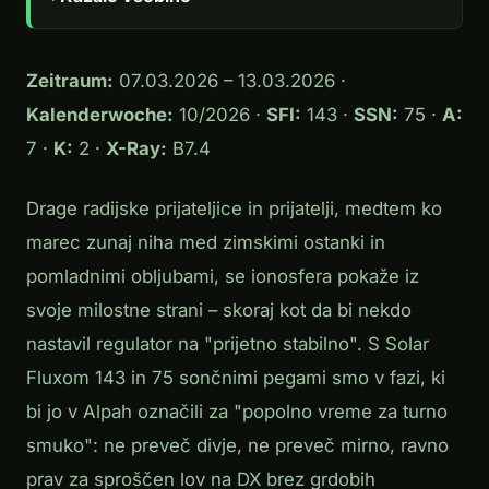
Zeitraum:
07.03.2026 – 13.03.2026 ·
Kalenderwoche:
10/2026 ·
SFI:
143 ·
SSN:
75 ·
A:
7 ·
K:
2 ·
X-Ray:
B7.4
Drage radijske prijateljice in prijatelji, medtem ko
marec zunaj niha med zimskimi ostanki in
pomladnimi obljubami, se ionosfera pokaže iz
svoje milostne strani – skoraj kot da bi nekdo
nastavil regulator na "prijetno stabilno". S Solar
Fluxom 143 in 75 sončnimi pegami smo v fazi, ki
bi jo v Alpah označili za "popolno vreme za turno
smuko": ne preveč divje, ne preveč mirno, ravno
prav za sproščen lov na DX brez grdobih