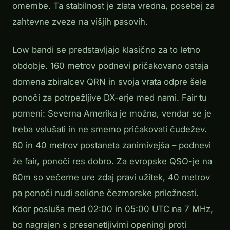
omembe. Ta stabilnost je zlata vredna, posebej za
zahtevne zveze na višjih pasovih.
Low bandi se predstavljajo klasično za to letno
obdobje. 160 metrov podnevi pričakovano ostaja
domena zbiralcev QRN in svoja vrata odpre šele
ponoči za potrpežljive DX-erje med nami. Fair tu
pomeni: Severna Amerika je možna, vendar se je
treba vslušati in ne smemo pričakovati čudežev.
80 in 40 metrov postaneta zanimivejša – podnevi
že fair, ponoči res dobro. Za evropske QSO-je na
80m so večerne ure zdaj pravi užitek, 40 metrov
pa ponoči nudi solidne čezmorske priložnosti.
Kdor posluša med 02:00 in 05:00 UTC na 7 MHz,
bo nagrajen s presenetljivimi openingi proti