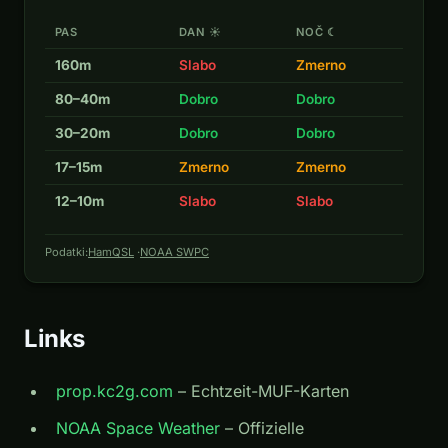
PAS
DAN ☀
NOČ ☾
160m
Slabo
Zmerno
80–40m
Dobro
Dobro
30–20m
Dobro
Dobro
17–15m
Zmerno
Zmerno
12–10m
Slabo
Slabo
Podatki:
HamQSL
·
NOAA SWPC
Links
prop.kc2g.com
– Echtzeit-MUF-Karten
NOAA Space Weather
– Offizielle