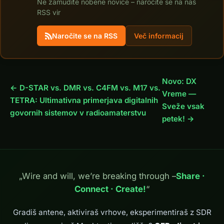
Ne zamudite nobene novice – naročite se na naš
RSS vir
Naročite se na RSS
Več informacij
Novo: DX
← D-STAR vs. DMR vs. C4FM vs. M17 vs.
Vreme —
TETRA: Ultimativna primerjava digitalnih
Sveže vsak
govornih sistemov v radioamaterstvu
petek! →
„Wire and will, we’re breaking through –
Share ·
Connect · Create!
“
Gradiš antene, aktiviraš vrhove, eksperimentiraš z SDR