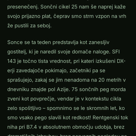
presenečenj. Sončni cikel 25 nam še naprej kaže
svojo prijazno plat, čeprav smo strm vzpon na vrh
že pustili za seboj.
Sonce se ta teden predstavlja kot zanesljiv
gostitelj, ki je naredil svoje domače naloge. SFI
143 je točno tista vrednost, pri kateri izkušeni DX-
erji zavedajoče pokimajo, začetniki pa se
sprašujejo, zakaj se jim nenadoma na 20 metrih v
dnevniku znajde pol Azije. 75 sončnih peg morda
zveni kot povprečje, vendar je v kontekstu cikla
zelo spoštljivo – spomnimo se le skromnih let, ko
smo vsako pego slavili kot redkost! Rentgenski tok
niha pri B7.4 v absolutnem območju udobja, brez