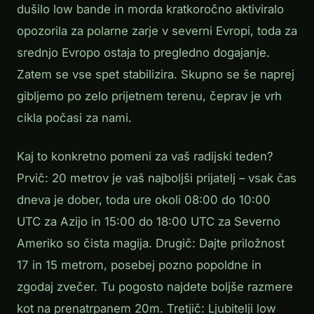
dušilo low bande in morda kratkoročno aktiviralo
opozorila za polarne zarje v severni Evropi, toda za
srednjo Evropo ostaja to pregledno dogajanje.
Zatem se vse spet stabilizira. Skupno se še naprej
gibljemo po zelo prijetnem terenu, čeprav je vrh
cikla počasi za nami.
Kaj to konkretno pomeni za vaš radijski teden?
Prvič: 20 metrov je vaš najboljši prijatelj – vsak čas
dneva je dober, toda ure okoli 08:00 do 10:00
UTC za Azijo in 15:00 do 18:00 UTC za Severno
Ameriko so čista magija. Drugič: Dajte priložnost
17 in 15 metrom, posebej pozno popoldne in
zgodaj zvečer. Tu pogosto najdete boljše razmere
kot na prenatrpanem 20m. Tretjič: Ljubitelji low