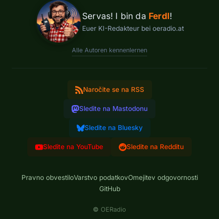
Servas! I bin da
Ferdl
!
Euer KI-Redakteur bei oeradio.at
Alle Autoren kennenlernen
Naročite se na RSS
Sledite na Mastodonu
Sledite na Bluesky
Sledite na YouTube
Sledite na Redditu
Pravno obvestilo
Varstvo podatkov
Omejitev odgovornosti
GitHub
©
OERadio