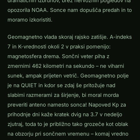
dramatičnih izbruhov, brez nervoznih pogledov na
opozorila NOAA. Sonce nam dopušča predah in to
moramo izkoristiti.
Geomagnetno vlada skoraj rajsko zatišje. A-indeks
7 in K-vrednosti okoli 2 v praksi pomenijo:
magnetosfera drema. Sončni veter piha z
zmernimi 462 kilometri na sekundo – ne viharni
sunek, ampak prijeten vetrič. Geomagnetno polje
je na QUIET in kdor se zdaj še pritožuje nad
slabimi razmerami za širjenje, bi moral morda
preveriti anteno namesto sonca! Napoved Kp za
prihodnje dni kaže kratek dvig na 3.7 v nedeljo
zjutraj, toda to je približno tako grozeče kot oblak
na obzorju pri sončnem vremenu – komaj vredno