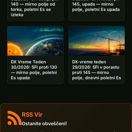
145, upada — mirno
140 — mirno polje od
polje, poletni Es upada
torka, poletni Es se
izteka
DX Vreme Teden
DX-vreme teden
30/2026: SFI proti 130
29/2026: SFI v porastu
— mirno polje, poletni
proti 145 — mirno
Es upada
polje, dnevni poletni Es
RSS Vir
Ostanite obveščeni!