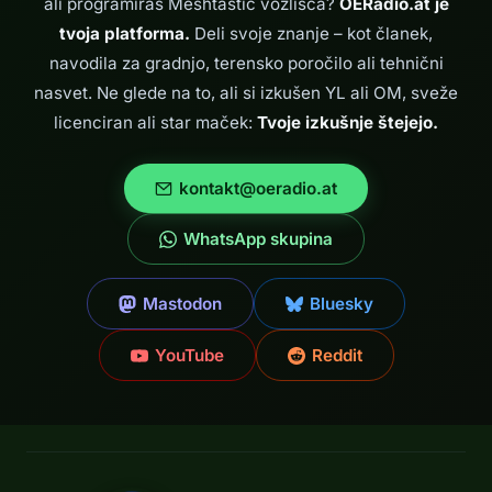
ali programiraš Meshtastic vozlišča?
OERadio.at je
tvoja platforma.
Deli svoje znanje – kot članek,
navodila za gradnjo, terensko poročilo ali tehnični
nasvet. Ne glede na to, ali si izkušen YL ali OM, sveže
licenciran ali star maček:
Tvoje izkušnje štejejo.
kontakt@oeradio.at
WhatsApp skupina
Mastodon
Bluesky
YouTube
Reddit