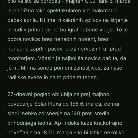
bilo veliko za poročati – majhen C1.2 flare 6. marca
je približno tako spektakularen kot malomarni
dežek aprila. Ni imel nikakršnih vplivov na širjenje
in tudi v prihodnje ne bo igral nobene vloge. To je
dobra novica: brez nenadnih motenj, brez
nenadno zaprtih pasov, brez nervoznih ur pred
monitorjem. Včasih je najboljša novica pač ta, da
je ni. Mir na soncu pomeni zanesljivost za naše
radijske zveze in na to pride ta teden.
27-dnevni pogled obljublja najprej majhno
povečanje Solar Fluxa do 158 6. marca, čemur
sledi mehko zdrsnenje na 140 proti sredini
prihodnjega tedna. Ap-indeks kaže kratkotrajno
povečanje na 18 10. marca – to bi lahko nekoliko