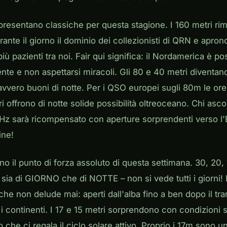
presentano classiche per questa stagione. I 160 metri r
ante il giorno il dominio dei collezionisti di QRN e aprono
più pazienti tra noi. Fair qui significa: il Nordamerica è p
nte e non aspettarsi miracoli. Gli 80 e 40 metri diventano
 davvero buoni di notte. Per i QSO europei sugli 80m le ore
i offrono di notte solide possibilità oltreoceano. Chi ascol
z sarà ricompensato con aperture sorprendenti verso l'
ine!
 il punto di forza assoluto di questa settimana. 30, 20, 1
sia di GIORNO che di NOTTE – non si vede tutti i giorni! I
 che non delude mai: aperti dall'alba fino a ben dopo il tra
 i continenti. I 17 e 15 metri sorprendono con condizioni s
o che ci regala il ciclo solare attivo. Proprio i 17m sono 