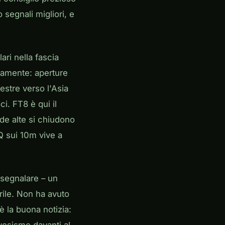
 segnali migliori, e
ri nella fascia
etamente: aperture
nestre verso l'Asia
i. FT8 è qui il
de alte si chiudono
Q sui 10m vive a
a segnalare – un
rile. Non ha avuto
 la buona notizia: