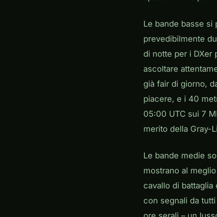
Le bande basse si 
prevedibilmente dur
di notte per i DXer 
ascoltare attentame
già fair di giorno,
piacere, e i 40 metr
05:00 UTC sui 7 MH
merito della Gray-L
Le bande medie sono
mostrano al meglio 
cavallo di battaglia
con segnali da tutti
ore serali – un luss