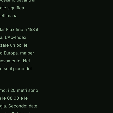
vosismo davanti al
ole significa
settimana.
r Flux fino a 158 il
a. L'Ap-Index
zare un po' le
rd Europa, ma per
nuovamente. Nel
 se il picco del
imo: i 20 metri sono
a le 08:00 e le
agia. Secondo: date