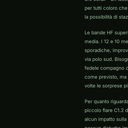
per tutti coloro ch
la possibilità di s
Le bande HF superio
media. I 12 e 10 me
sporadiche, improvvi
via polo sud. Bisog
fedele compagno che
come previsto, ma 
volte le sorprese pi
Per quanto riguarda
piccolo flare C1.2 
alcun impatto sull