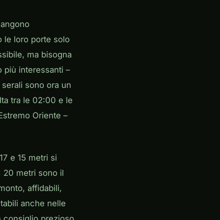
imangono
 le loro porte solo
ossibile, ma bisogna
 più interessanti –
 serali sono ora un
ta tra le 02:00 e le
Estremo Oriente –
7 e 15 metri si
 20 metri sono il
monto, affidabili,
tabili anche nelle
un consiglio prezioso