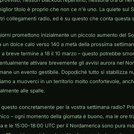
provviso, nessun blackout repentino, nessuna ora di ner
miglior titolo è proprio che non ce n'è uno. La quiete sul S
nostri collegamenti radio, ed è su questo che conta questa 
giorni promettono inizialmente un piccolo aumento del Sola
a un dolce calo verso 140 a metà della prossima settiman
a breve termine a 18 il 10 marzo – questo potrebbe smor
ntualmente attivare brevemente gli avvisi aurora nel No
imane un evento gestibile. Dopodiché tutto si stabilizza 
mo a muoverci in un territorio molto confortevole, anche
almente alle spalle.
o questo concretamente per la vostra settimana radio? Pr
amico – ogni momento della giornata è buono, ma le ore tr
ia e le 15:00-18:00 UTC per il Nordamerica sono pura m