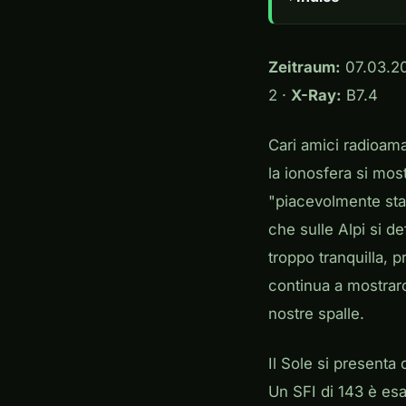
Zeitraum:
07.03.20
2 ·
X-Ray:
B7.4
Cari amici radioama
la ionosfera si mo
"piacevolmente stab
che sulle Alpi si d
troppo tranquilla, 
continua a mostrarci
nostre spalle.
Il Sole si presenta
Un SFI di 143 è es