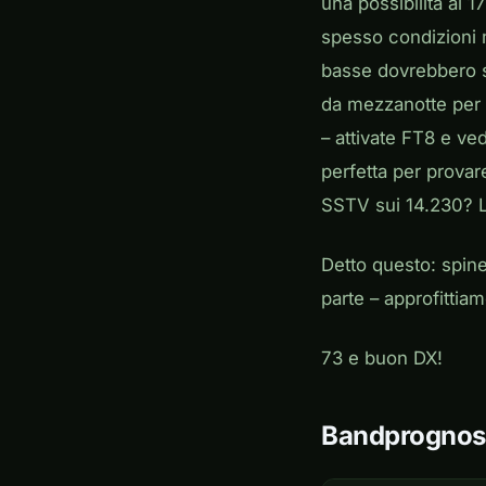
una possibilità ai 
spesso condizioni mi
basse dovrebbero s
da mezzanotte per i
– attivate FT8 e ve
perfetta per prova
SSTV sui 14.230? L
Detto questo: spine 
parte – approfittia
73 e buon DX!
Bandprognos