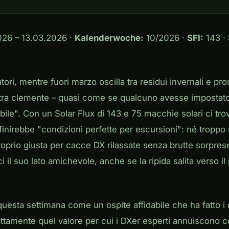
26 – 13.03.2026 ·
Kalenderwoche:
10/2026 ·
SFI:
143 ·
tori, mentre fuori marzo oscilla tra residui invernali e pr
stra clemente – quasi come se qualcuno avesse impostato 
ile". Con un Solar Flux di 143 e 75 macchie solari ci tro
efinirebbe "condizioni perfette per escursioni": né troppo
proprio giusta per cacce DX rilassate senza brutte sorprese
 il suo lato amichevole, anche se la ripida salita verso il
 questa settimana come un ospite affidabile che ha fatto i
attamente quel valore per cui i DXer esperti annuiscono