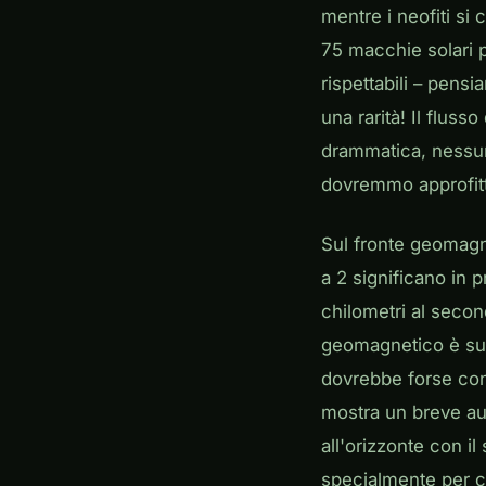
mentre i neofiti si
75 macchie solari 
rispettabili – pen
una rarità! Il flus
drammatica, nessun
dovremmo approfit
Sul fronte geomagne
a 2 significano in p
chilometri al seco
geomagnetico è su 
dovrebbe forse cont
mostra un breve a
all'orizzonte con il
specialmente per c