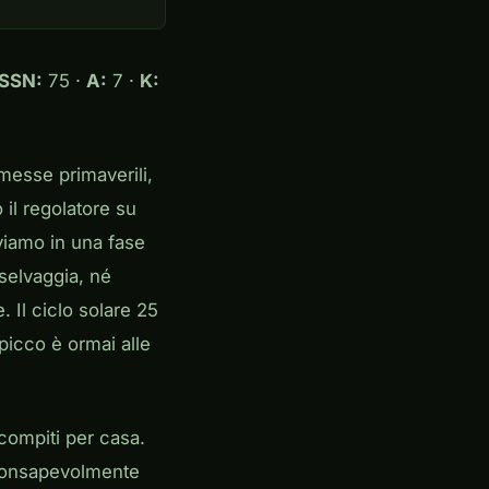
SSN:
75 ·
A:
7 ·
K:
omesse primaverili,
il regolatore su
viamo in una fase
 selvaggia, né
. Il ciclo solare 25
 picco è ormai alle
 compiti per casa.
 consapevolmente