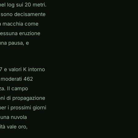
el log sui 20 metri.
o sono decisamente
ola macchia come
, nessuna eruzione
una pausa, e
 e valori K intorno
 a moderati 462
za. Il campo
oni di propagazione
er i prossimi giorni
 una nuvola
tà vale oro,