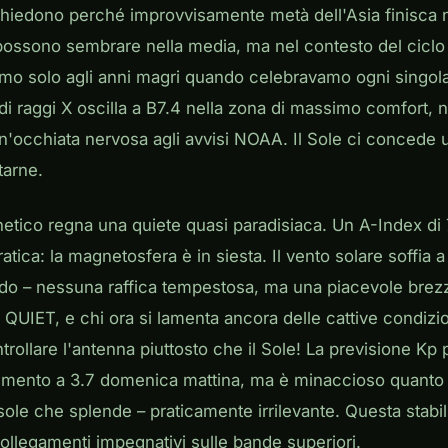
 chiedono perché improvvisamente metà dell'Asia finisca n
possono sembrare nella media, ma nel contesto del cicl
siamo solo agli anni magri quando celebravamo ogni sing
so di raggi X oscilla a B7.4 nella zona di massimo comfort
'occhiata nervosa agli avvisi NOAA. Il Sole ci concede 
tarne.
tico regna una quiete quasi paradisiaca. Un A-Index di 7
ratica: la magnetosfera è in siesta. Il vento solare soffia
ndo – nessuna raffica tempestosa, ma una piacevole brez
QUIET, e chi ora si lamenta ancora delle cattive condizi
rollare l'antenna piuttosto che il Sole! La previsione Kp p
umento a 3.7 domenica mattina, ma è minaccioso quanto
 sole che splende – praticamente irrilevante. Questa stabili
ollegamenti impegnativi sulle bande superiori.