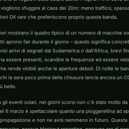
e vogliono sfuggire al caos dei 20m: meno traffico, spesso
tazioni DX rare che preferiscono proprio questa banda.
ri mostrano il quadro tipico di un numero di macchie sola
tri aprono fair durante il giorno – questo significa concr
si arrivi di segnali dal Sudamerica o dall'Africa, brevi fi
na essere presenti, scandire le frequenze ed essere veloc
 rende visibili anche le aperture deboli. Di notte le ban
chi la sera poco prima della chiusura lancia ancora un C
ù belle.
 gli eventi solari, nei giorni scorsi non c'è stato molto d
del 6 marzo è spettacolare quanto una pioggerellina ad ap
a propagazione e non ne avrà nemmeno in futuro. Questa è