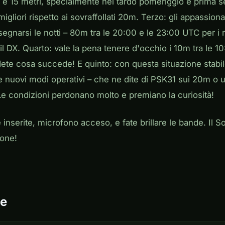
17 e 15 metri, specialmente nel tardo pomeriggio e prima s
gliori rispetto ai sovraffollati 20m. Terzo: gli appassiona
egnarsi le notti – 80m tra le 20:00 e le 23:00 UTC per i
l DX. Quarto: vale la pena tenere d'occhio i 10m tra le 1
dete cosa succede! E quinto: con questa situazione stabil
re nuovi modi operativi – che ne dite di PSK31 sui 20m o
e condizioni perdonano molto e premiano la curiosità!
inserite, microfono acceso, e fate brillare le bande. Il So
mone!
e