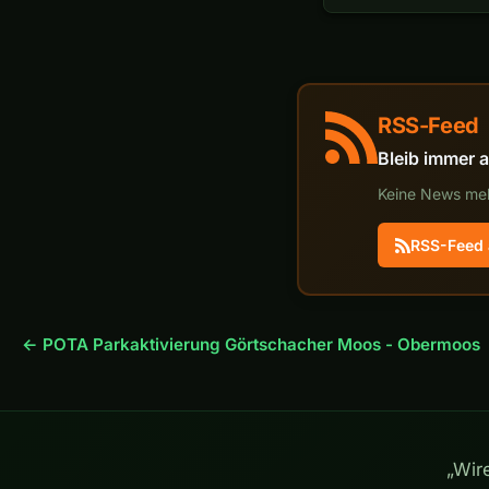
RSS-Feed
Bleib immer 
Keine News meh
RSS-Feed 
← POTA Parkaktivierung Görtschacher Moos - Obermoos
„Wir