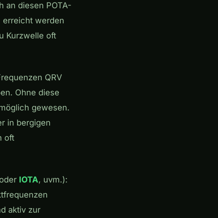
ich an diesen POTA-
 erreicht werden
u Kurzwelle oft
 Frequenzen QRV
aben. Ohne diese
t möglich gewesen.
r in bergigen
 oft
oder
IOTA
, uvm.):
ektfrequenzen
d aktiv zur