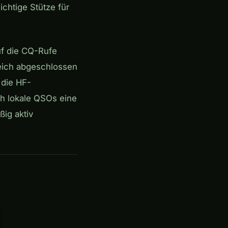
chtige Stütze für
uf die CQ-Rufe
reich abgeschlossen
 die HF-
h lokale QSOs eine
ßig aktiv