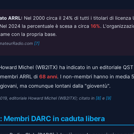
ato ARRL:
Nel 2000 circa il 24% di tutti i titolari di licenz
el 2024 la percentuale è scesa a circa
16%
. L'organizzazi
game con la propria base.
AmateurRadio.com
[7]
 Howard Michel (WB2ITX) ha indicato in un editoriale QS
i membri ARRL di
68 anni
. I non-membri hanno in media 
giovani, ma comunque lontani dalla "gioventù".
19, editoriale Howard Michel (WB2ITX); citato in
[8]
e
[9]
: Membri DARC in caduta libera