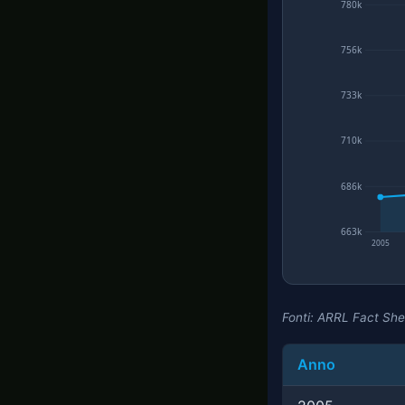
780k
756k
733k
710k
686k
663k
2005
Fonti: ARRL Fact Sh
Anno