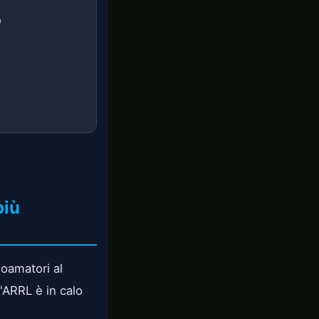
)
più
oamatori al
'ARRL è in calo