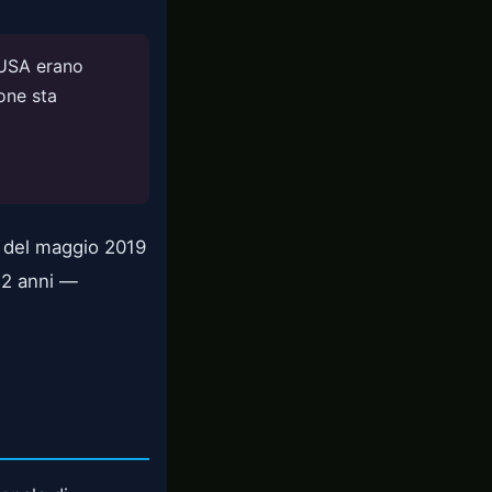
a USA erano
one sta
T del maggio 2019
52 anni —