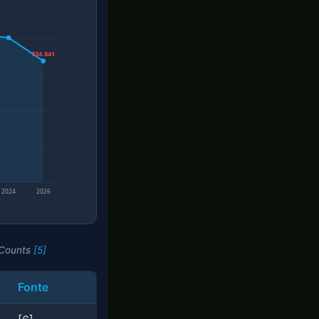
734.841
2024
2026
 Counts
[5]
Fonte