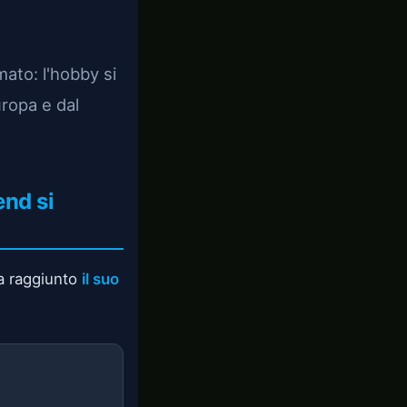
ato: l'hobby si
uropa e dal
end si
ha raggiunto
il suo