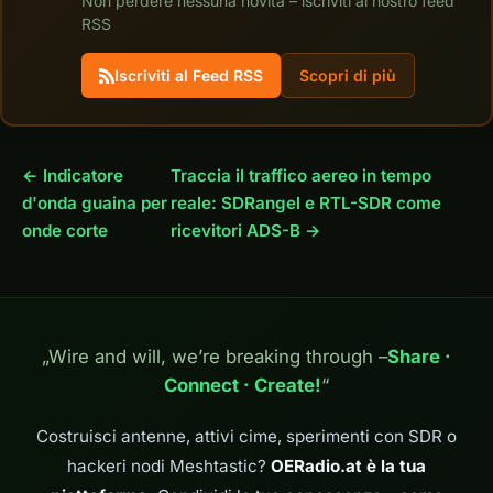
Non perdere nessuna novità – iscriviti al nostro feed
RSS
Iscriviti al Feed RSS
Scopri di più
← Indicatore
Traccia il traffico aereo in tempo
d'onda guaina per
reale: SDRangel e RTL-SDR come
onde corte
ricevitori ADS-B →
„Wire and will, we’re breaking through –
Share ·
Connect · Create!
“
Costruisci antenne, attivi cime, sperimenti con SDR o
hackeri nodi Meshtastic?
OERadio.at è la tua