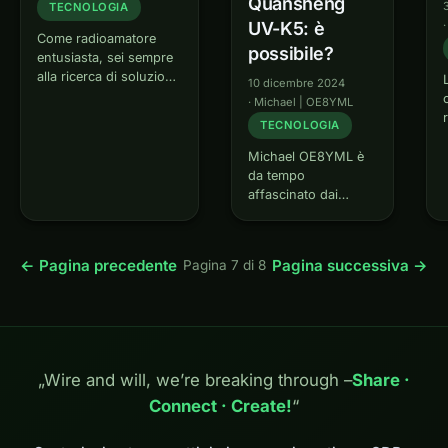
Quansheng
TECNOLOGIA
UV-K5: è
Come radioamatore
possibile?
entusiasta, sei sempre
alla ricerca di soluzioni
10 dicembre 2024
innovative per gestire la
·
Michael | OE8YML
tua stazione in modo
TECNOLOGIA
efficiente. Mi sono
chiesto: perché non
Michael OE8YML è
utilizzare le collaudate
da tempo
batterie Einhell da 18V
affascinato dai
per alimentare il mio
dispositivi
ricetrasmettitore con…
Quansheng. Era
particolarmente
← Pagina precedente
Pagina successiva →
Pagina 7 di 8
interessato allo
sviluppo di un
ricevitore a banda
larga
economicamente
vantaggioso.
„Wire and will, we’re breaking through –
Share ·
Nonostante
Connect · Create!
esistessero già
“
diversi kit sul
mercato, inizialmente