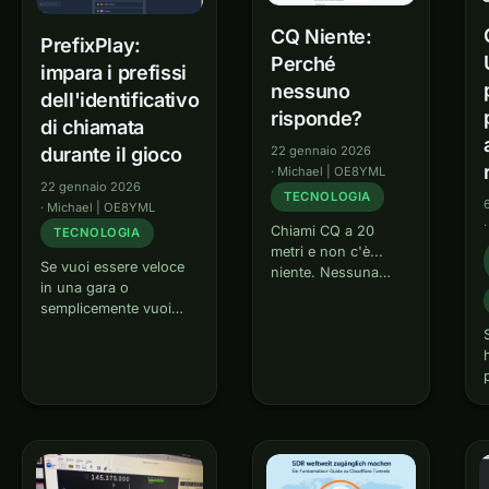
CQ Niente:
PrefixPlay:
Perché
impara i prefissi
nessuno
dell'identificativo
risponde?
di chiamata
22 gennaio 2026
durante il gioco
·
Michael | OE8YML
22 gennaio 2026
TECNOLOGIA
·
Michael | OE8YML
Chiami CQ a 20
TECNOLOGIA
metri e non c'è...
Se vuoi essere veloce
niente. Nessuna
in una gara o
risposta. CQ
semplicemente vuoi
Nothing ti aiuta a
sapere da dove viene
capire perché ciò
un indicativo di
può accadere e
chiamata, devi
come analizzare
conoscere i prefissi.
sistematicamente gli
PrefixPlay rende
errori. Che cos'è CQ
l'apprendimento dei
Nothing? CQ
prefissi degli
Nothing è uno
identificativi di chiamata
strumento…