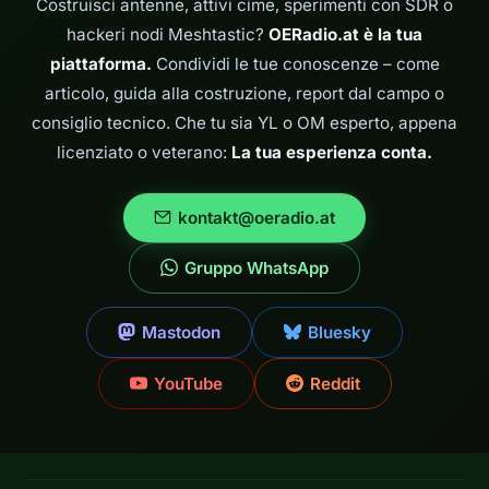
Costruisci antenne, attivi cime, sperimenti con SDR o
nessuno
hackeri nodi Meshtastic?
OERadio.at è la tua
soddisfaceva
pienamente le sue
piattaforma.
Condividi le tue conoscenze – come
esigenze.…
articolo, guida alla costruzione, report dal campo o
consiglio tecnico. Che tu sia YL o OM esperto, appena
licenziato o veterano:
La tua esperienza conta.
kontakt@oeradio.at
Gruppo WhatsApp
Mastodon
Bluesky
YouTube
Reddit