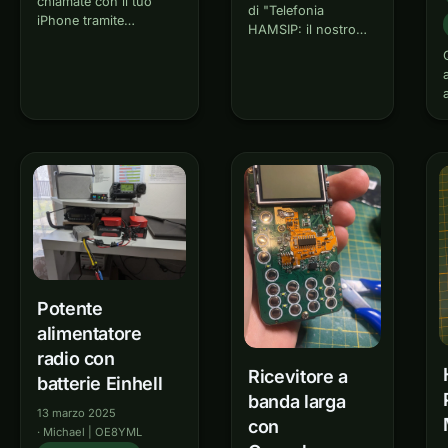
chiamate con il tuo
di "Telefonia
iPhone tramite
HAMSIP: il nostro
HAMSIP? Qui vi
nuovo giocattolo " e
mostreremo come
descrive come
configurare tutto: dalla
configurare
connessione VPN
completamente
all'Hamnet fino alla
HAMSIP su un PC
telefonia finita con
Windows, senza
l'app SIP. Queste
telefono SIP e
istruzioni sono scritte
hardware di rete
in modo tale da
aggiuntivo. 1.
funzionare anche…
Richiedi l'accesso a
Hamnet Vai…
Potente
alimentatore
radio con
Ricevitore a
batterie Einhell
banda larga
13 marzo 2025
con
·
Michael | OE8YML