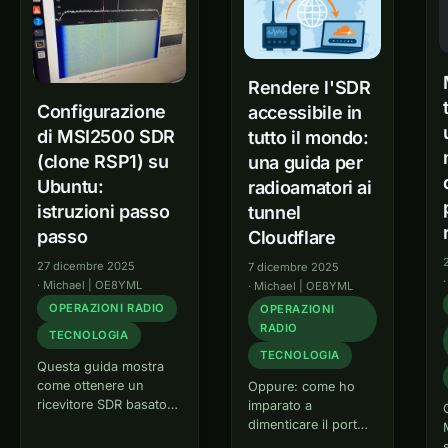
dei radioamatori un
gioco. Perché…
Rendere l'SDR
Configurazione
accessibile in
di MSI2500 SDR
tutto il mondo:
(clone RSP1) su
una guida per
Ubuntu:
radioamatori ai
istruzioni passo
tunnel
passo
Cloudflare
27 dicembre 2025
7 dicembre 2025
·
Michael | OE8YML
·
Michael | OE8YML
OPERAZIONI RADIO
OPERAZIONI
RADIO
TECNOLOGIA
TECNOLOGIA
Questa guida mostra
come ottenere un
Oppure: come ho
ricevitore SDR basato
imparato a
su MSI2500 (come i
dimenticare il port
cloni RSP1) in
forwarding e ad