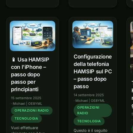
esecuzione su Ubuntu
amare il cloud :)
Linux con GQRX. Le
Introduzione Cari
istruzioni sono adatte
radioamatori! Stanco
anche ai principianti
di dover lottare con
senza molta esperienza
le impostazioni di
con Linux. Cos'è
port forwarding del
l'MSI2500?…
tuo router?
Infastidito dai servizi
DynDNS che…
Configurazione
📱 Usa HAMSIP
della telefonia
con l'iPhone –
HAMSIP sul PC
passo dopo
– passo dopo
passo per
passo
principianti
14 settembre 2025
15 settembre 2025
·
Michael | OE8YML
·
Michael | OE8YML
OPERAZIONI
OPERAZIONI RADIO
RADIO
TECNOLOGIA
TECNOLOGIA
Vuoi effettuare
Questo è il seguito