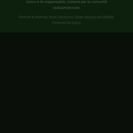
Uomo e IA responsabile, insieme per la comunità
radioamatoriale.
Technik & Hosting:
Strali Solutions
·
Open Source auf GitHub
·
Powered by
Astro