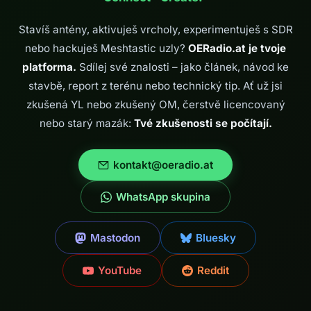
ještě ne všechny –…
Stavíš antény, aktivuješ vrcholy, experimentuješ s SDR
nebo hackuješ Meshtastic uzly?
OERadio.at je tvoje
platforma.
Sdílej své znalosti – jako článek, návod ke
stavbě, report z terénu nebo technický tip. Ať už jsi
zkušená YL nebo zkušený OM, čerstvě licencovaný
nebo starý mazák:
Tvé zkušenosti se počítají.
kontakt@oeradio.at
WhatsApp skupina
Mastodon
Bluesky
YouTube
Reddit