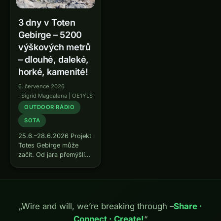
3 dny v Toten
Gebirge – 5200
výškových metrů
– dlouhé, daleké,
horké, kamenité!
6. července 2026
·
Sigrid Magdalena | OE1YLS
OUTDOOR RÁDIO
SOTA
25.6.–28.6.2026 Projekt
Totes Gebirge může
začít. Od jara přemýšlím,
co všechno tam za 3
dny dokážu aktivovat.
Horské chaty tam
nahoře znám, cesty
křížem krážem také, jen
„Wire and will, we’re breaking through –
Share ·
jednotlivé ze 7
Connect · Create!
“
plánovaných vrcholů