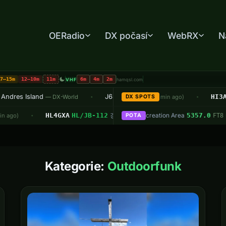
OERadio
DX počasí
WebRX
N
17–15m
12–10m
11m
6m
4m
2m
VHF
hamqsl.com
res Island
HI8UD
→
HI8CQ
14074.0
J68TT – St Lucia
HI3A
Deutsc
→
— DX-World
"FT8 25th CACG"
DX SPOTS
(1 min ago)
— DX-World
•
•
•
N0MHL
BOS-ARSA Krisenkommunikationsübung
US-8174
HL4GXA
HL/JB-112
Lewis and Clark State Recreation Area
강천산 (Gangcheonsan)
SO-50
· 436.795 MHz FM
· Jeden Sonntag ab 18:45h
14.027
5357.0
go)
7:55 ↓ 08:07
· Max 25°
POTA
· ↑ 08:47 
CW
FT8
(13 min 
(1 m
•
•
Kategorie:
Outdoorfunk