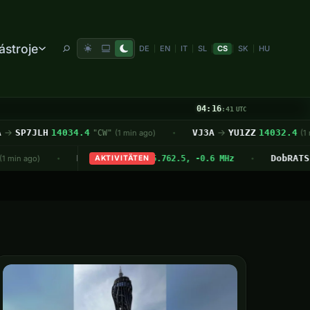
ástroje
DE
EN
IT
SL
CS
SK
HU
|
|
|
|
|
|
04:16
:42
UTC
hland-Rundspruch Nr. 31/2026 – 32. KW
SP7JLH
14034.4
VJ3A
→
YU1ZZ
14032.4
"CW"
(1 min ago)
— Deutschland-Rundspruch
(1 min
•
•
 Lokalzeit
HL4GXA
KL7EC
HL/JB-112
US-7222
ISS
· 145.800 MHz FM
Rocky Lake State Recreation Site
강천산 (Gangcheonsan)
14.027
DobRATSCH
14074.0
↓ 08:55
ago)
in ago)
· Max 35°
· Start am OE8XNK 145.762.5, -0.6 MHz
AKTIVITÄTEN
· ↑ 09:18 ↓ 09:23
CW
(13 min
•
•
•
•