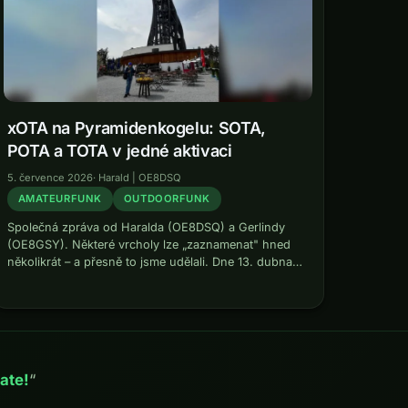
xOTA na Pyramidenkogelu: SOTA,
POTA a TOTA v jedné aktivaci
5. července 2026
·
Harald | OE8DSQ
AMATEURFUNK
OUTDOORFUNK
Společná zpráva od Haralda (OE8DSQ) a Gerlindy
(OE8GSY). Některé vrcholy lze „zaznamenat" hned
několikrát – a přesně to jsme udělali. Dne 13. dubna
2026 jsme vystoupili na Pyramidenkogel a tam jsme
spojili tři outdoorové rádiové programy…
ate!
“