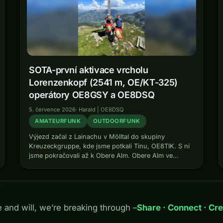
SOTA-první aktivace vrcholu
Lorenzenkopf (2541 m, OE/KT-325)
operátory OE8GSY a OE8DSQ
5. července 2026
·
Harald | OE8DSQ
AMATEURFUNK
OUTDOORFUNK
Výjezd začal z Lainachu v Mölltal do skupiny
Kreuzeckgruppe, kde jsme potkali Tinu, OE8TIK. S ní
jsme pokračovali až k Obere Alm. Obere Alm ve
skupině Kreuzeckgruppe – zde tráví Tina (OE8TIK)
léto. Tina tam tráví…
e and will, we’re breaking through –
Share · Connect · Cre