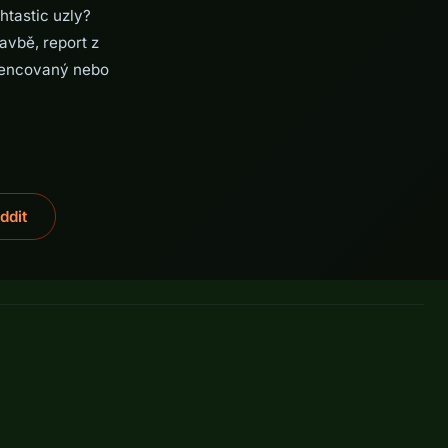
htastic uzly?
tavbě, report z
icencovaný nebo
ddit