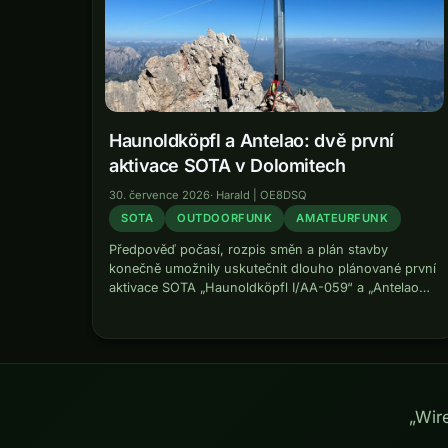
Haunoldköpfl a Antelao: dvě první
aktivace SOTA v Dolomitech
30. července 2026
·
Harald | OE8DSQ
SOTA
OUTDOORFUNK
AMATEURFUNK
Předpověď počasí, rozpis směn a plán stavby
konečně umožnily uskutečnit dlouho plánované první
aktivace SOTA „Haunoldköpfl I/AA-059“ a „Antelao
I/VE-001“. Vrcholové túry sice znám, ale před 20 lety
jsem se SOTA ještě nezačal. Haunoldköpfl I/AA-059
Ve…
„Wir