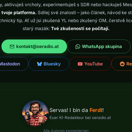
y, aktivuješ vrcholy, experimentuješ s SDR nebo hackuješ Mes
 tvoje platforma.
Sdílej své znalosti – jako článek, návod ke s
chnický tip. Ať už jsi zkušená YL nebo zkušený OM, čerstvě l
starý mazák:
Tvé zkušenosti se počítají.
kontakt@oeradio.at
WhatsApp skupina
Mastodon
Bluesky
YouTube
Re
Servas! I bin da
Ferdl
!
Euer KI-Redakteur bei oeradio.at
Alle Autoren kennenlernen