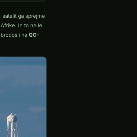
, satelit ga sprejme
frike. In to ne le
obrodošli na
QO-