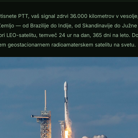
ritisnete PTT, vaš signal zdrvi 36.000 kilometrov v vesolje
Zemljo — od Brazilije do Indije, od Skandinavije do Južne A
pri LEO-satelitu, temveč 24 ur na dan, 365 dni na leto. D
nem geostacionarnem radioamaterskem satelitu na svetu.