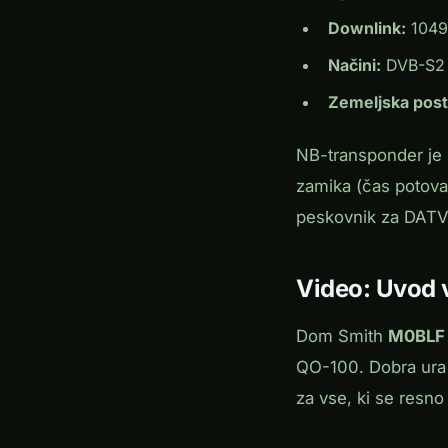
Downlink:
1049
Načini:
DVB-S2 (
Zemeljska post
NB-transponder je i
zamika (čas potova
peskovnik za DATV-
Video: Uvod 
Dom Smith
M0BLF
QO-100. Dobra ura
za vse, ki se resno ž