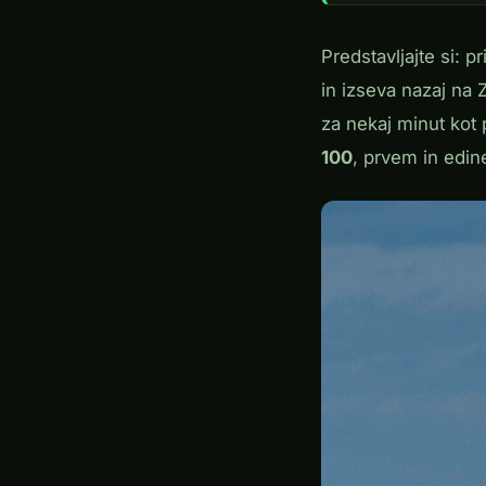
Predstavljajte si: p
in izseva nazaj na 
za nekaj minut kot 
100
, prvem in edi