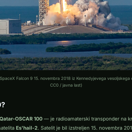
2 s SpaceX Falcon 9 15. novembra 2018 iz Kennedyjevega vesoljskega 
CC0 / javna last)
0?
Qatar-OSCAR 100
— je radioamaterski transponder na k
atelita
Es'hail-2
. Satelit je bil izstreljen 15. novembra 