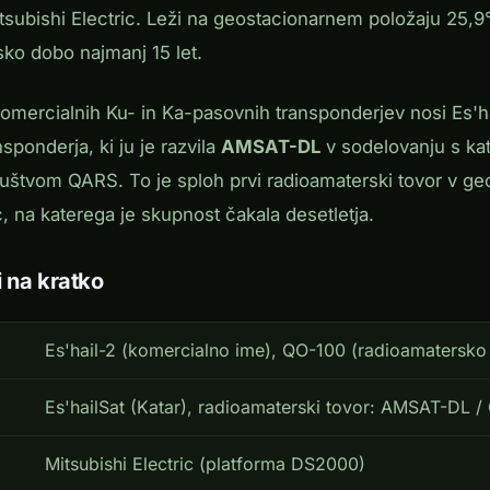
Mitsubishi Electric. Leži na geostacionarnem položaju 25,
sko dobo najmanj 15 let.
omercialnih Ku- in Ka-pasovnih transponderjev nosi Es'h
sponderja, ki ju je razvila
AMSAT-DL
v sodelovanju s ka
štvom QARS. To je sploh prvi radioamaterski tovor v geos
 na katerega je skupnost čakala desetletja.
 na kratko
Es'hail-2 (komercialno ime), QO-100 (radioamatersko
Es'hailSat (Katar), radioamaterski tovor: AMSAT-DL 
Mitsubishi Electric (platforma DS2000)