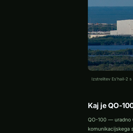
Izstrelitev Es'hail-
Kaj je QO-10
QO-100 — uradno
komunikacijskega s