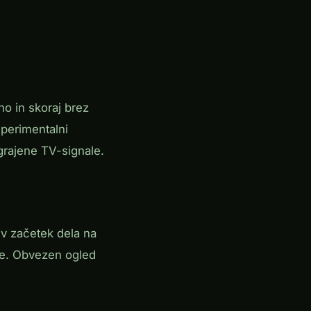
ho in skoraj brez
perimentalni
grajene TV-signale.
v začetek dela na
e. Obvezen ogled