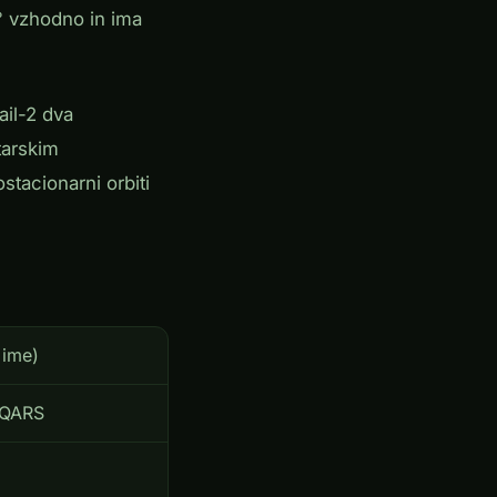
9° vzhodno in ima
ail-2 dva
tarskim
tacionarni orbiti
 ime)
/ QARS