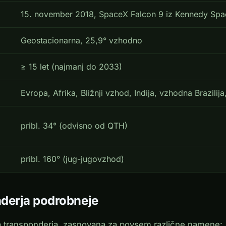
15. november 2018, SpaceX Falcon 9 iz Kennedy Sp
Geostacionarna, 25,9° vzhodno
≥ 15 let (najmanj do 2033)
Evropa, Afrika, Bližnji vzhod, Indija, vzhodna Brazilija
pribl. 34° (odvisno od QTH)
pribl. 160° (jug-jugovzhod)
derja podrobneje
 transponderja, zasnovana za povsem različne namene: