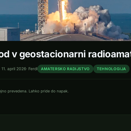
d v geostacionarni radioamate
11. april 2026
·
Ferdl
AMATERSKO RADIJSTVO
TEHNOLOGIJA
dejno prevedena. Lahko pride do napak.