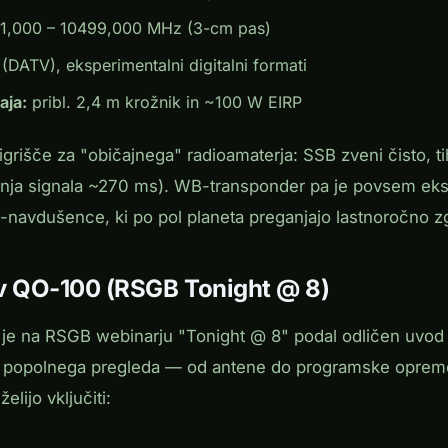
1,000 – 10499,000 MHz (3-cm pas)
DATV), eksperimentalni digitalni formati
aja:
pribl. 2,4 m krožnik in ~100 W EIRP
grišče za "običajnega" radioamaterja: SSB zveni čisto, ti
nja signala ~270 ms). WB-transponder pa je povsem eks
navdušence, ki po pol planeta preganjajo lastnoročno z
v QO-100 (RSGB Tonight @ 8)
je na RSGB webinarju "Tonight @ 8" podal odličen uvod 
 popolnega pregleda — od antene do programske oprem
elijo vključiti:
Play