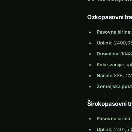
Ozkopasovni tr
Pasovna širina:
Uplink:
2400,05
Downlink:
1048
Polarizacija:
upl
Načini:
SSB, CW
Zemeljska post
Širokopasovni 
Pasovna širina:
Uplink:
2401,50