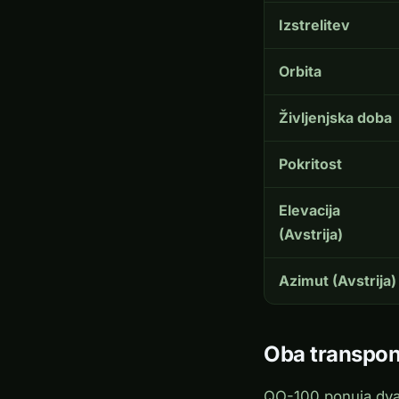
Izstrelitev
Orbita
Življenjska doba
Pokritost
Elevacija
(Avstrija)
Azimut (Avstrija)
Oba transpon
QO-100 ponuja dva