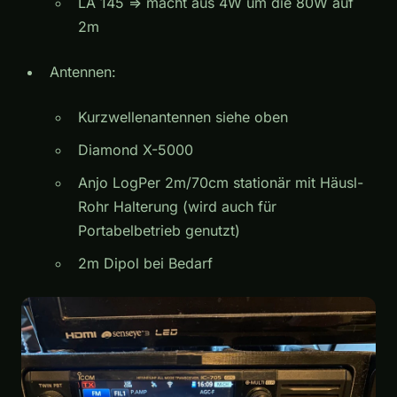
LA 145 => macht aus 4W um die 80W auf
2m
Antennen:
Kurzwellenantennen siehe oben
Diamond X-5000
Anjo LogPer 2m/70cm stationär mit Häusl-
Rohr Halterung (wird auch für
Portabelbetrieb genutzt)
2m Dipol bei Bedarf