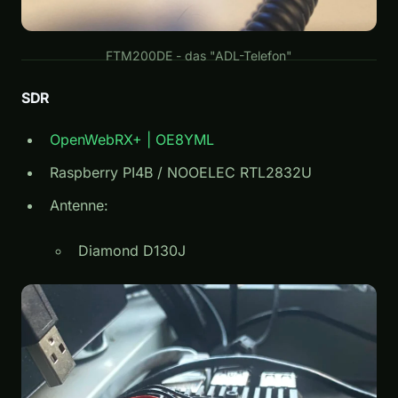
FTM200DE - das "ADL-Telefon"
SDR
OpenWebRX+ | OE8YML
Raspberry PI4B / NOOELEC RTL2832U
Antenne:
Diamond D130J