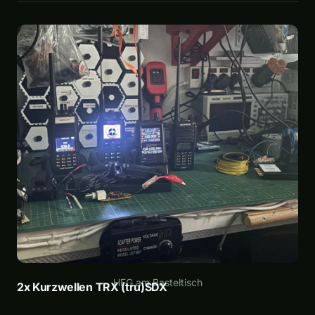
HFG am Basteltisch
2x Kurzwellen TRX (tru)SDX