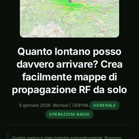
Quanto lontano posso
davvero arrivare? Crea
facilmente mappe di
propagazione RF da solo
6 gennaio 2026
·
Michael | OE8YML
GENERALE
OPERAZIONI RADIO
Questa pagina è stata tradotta automaticamente. Possono