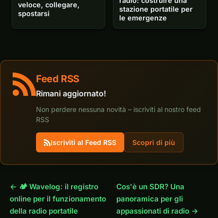
radio: costruire una
veloce, collegare,
stazione portatile per
spostarsi
le emergenze
Feed RSS
Rimani aggiornato!
Non perdere nessuna novità – iscriviti al nostro feed
RSS
Iscriviti al Feed RSS
Scopri di più
← 🏕️ Wavelog: il registro
Cos'è un SDR? Una
online per il funzionamento
panoramica per gli
della radio portatile
appassionati di radio →