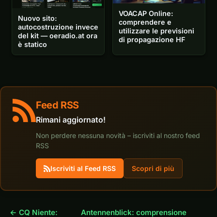
VOACAP Online:
Nuovo sito:
comprendere e
autocostruzione invece
utilizzare le previsioni
del kit — oeradio.at ora
di propagazione HF
è statico
Feed RSS
Rimani aggiornato!
Non perdere nessuna novità – iscriviti al nostro feed
RSS
Iscriviti al Feed RSS
Scopri di più
← CQ Niente:
Antennenblick: comprensione