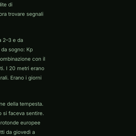
ite di
ora trovare segnali
a 2–3 e da
i da sogno: Kp
combinazione con il
i. I 20 metri erano
ali. Erano i giorni
ine della tempesta.
 si faceva sentire.
le rotonde europee
ti da giovedì a