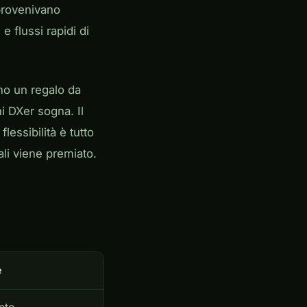
 provenivano
 flussi rapidi di
ano un regalo da
i DXer sogna. Il
essibilità è tutto
ali viene premiato.
e