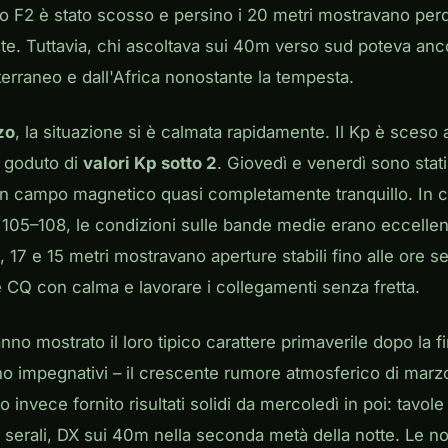
ato F2 è stato scosso e persino i 20 metri mostravano perd
te. Tuttavia, chi ascoltava sui 40m verso sud poteva anc
iterraneo e dall'Africa nonostante la tempesta.
zo
, la situazione si è calmata rapidamente. Il Kp è sceso 
 goduto di
valori Kp sotto 2
. Giovedì e venerdì sono stat
 un campo magnetico quasi completamente tranquillo. In 
i 105–108, le condizioni sulle bande medie erano eccellent
o, 17 e 15 metri mostravano aperture stabili fino alle ore ser
re CQ con calma e lavorare i collegamenti senza fretta.
nno mostrato il loro tipico carattere primaverile dopo la f
no impegnativi – il crescente rumore atmosferico di marzo
 invece fornito risultati solidi da mercoledì in poi: tavo
 serali, DX sui 40m nella seconda metà della notte. Le not