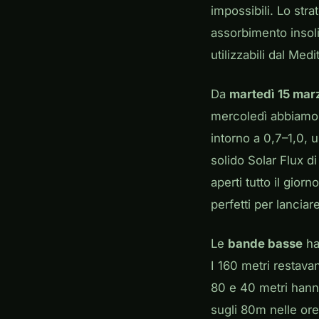
impossibili. Lo str
assorbimento insoli
utilizzabili dal Med
Da
martedì 15 mar
mercoledì abbiamo
intorno a 0,7–1,0,
solido Solar Flux d
aperti tutto il giorn
perfetti per lancia
Le
bande basse
ha
I 160 metri restava
80 e 40 metri hanno
sugli 80m nelle ore