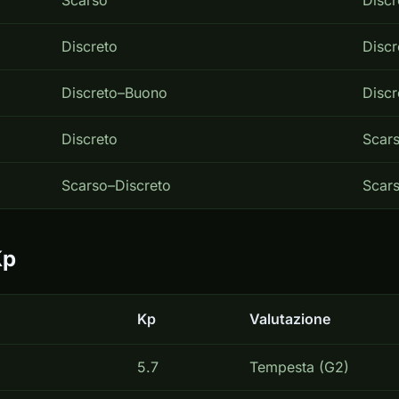
Scarso
Discr
Discreto
Discr
Discreto–Buono
Discr
Discreto
Scar
Scarso–Discreto
Scar
Kp
Kp
Valutazione
5.7
Tempesta (G2)