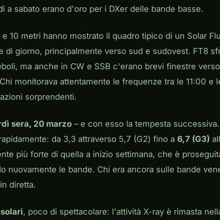
ì a sabato erano d'oro per i DXer delle bande basse.
 e 10 metri hanno mostrato il quadro tipico di un Solar F
e di giorno, principalmente verso sud e sudovest. FT8 s
boli, ma anche in CW e SSB c'erano brevi finestre verso 
Chi monitorava attentamente le frequenze tra le 11:00 e 
tazioni sorprendenti.
dì sera, 20 marzo
– e con esso la tempesta successiva.
o rapidamente: da 3,3 attraverso 5,7 (G2) fino a
6,7 (G3)
al
e più forte di quella a inizio settimana, che è proseguita
o nuovamente le bande. Chi era ancora sulle bande vene
in diretta.
 solari
, poco di spettacolare: l'attività X-ray è rimasta ne