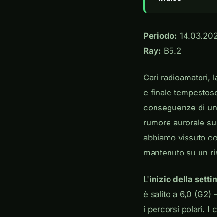
Periodo:
14.03.202
Ray:
B5.2
Cari radioamatori, l
e finale tempestoso
conseguenze di u
rumore aurorale su
abbiamo vissuto cond
mantenuto su un ris
L'
inizio della sett
è salito a 6,0 (G2
i percorsi polari. I