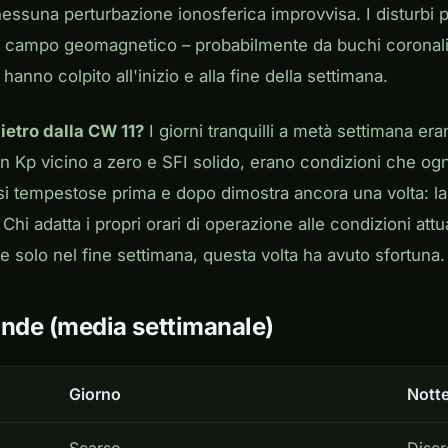
, nessuna perturbazione ionosferica improvvisa. I disturbi
 campo geomagnetico – probabilmente da buchi coronali e
hanno colpito all'inizio e alla fine della settimana.
ietro dalla CW 11?
I giorni tranquilli a metà settimana er
on Kp vicino a zero e SFI solido, erano condizioni che ogn
si tempestose prima e dopo dimostra ancora una volta: la fl
Chi adatta i propri orari di operazione alle condizioni attu
re solo nel fine settimana, questa volta ha avuto sfortuna.
ande (media settimanale)
Giorno
Nott