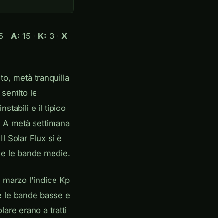
5 ·
A:
15 ·
K:
3 ·
X-
to, metà tranquilla
sentito le
nstabili e il tipico
! A metà settimana
l Solar Flux si è
ile le bande medie.
 marzo l'indice Kp
e le bande basse e
lare erano a tratti