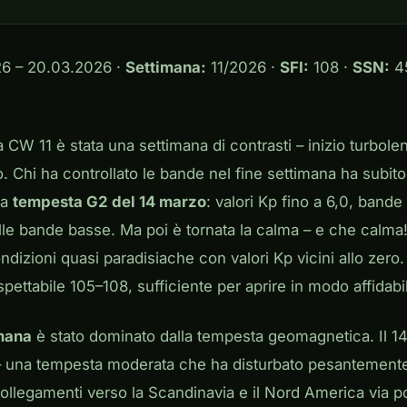
6 – 20.03.2026 ·
Settimana:
11/2026 ·
SFI:
108 ·
SSN:
4
a CW 11 è stata una settimana di contrasti – inizio turbolen
. Chi ha controllato le bande nel fine settimana ha subito 
na
tempesta G2 del 14 marzo
: valori Kp fino a 6,0, bande i
lle bande basse. Ma poi è tornata la calma – e che calma
izioni quasi paradisiache con valori Kp vicini allo zero. I
pettabile 105–108, sufficiente per aprire in modo affidab
imana
è stato dominato dalla tempesta geomagnetica. Il 14
) – una tempesta moderata che ha disturbato pesantement
 collegamenti verso la Scandinavia e il Nord America via po