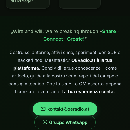
radiofonici degli
di Hermagor
anni Venti,
regnava il silenzio
passando per il
radio. I
divieto durante
radioamatori
l'era nazista, fino
c'erano, sì, ma la
alla rivoluzione
sezione locale
„Wire and will, we’re breaking through –
Share ·
digitale…
ADL805 esisteva
Connect · Create!
“
praticamente solo
sulla carta.
Un'unità
Costruisci antenne, attivi cime, sperimenti con SDR o
organizzativa
hackeri nodi Meshtastic?
OERadio.at è la tua
senza vita, una
voce negli
piattaforma.
Condividi le tue conoscenze – come
archivi…
articolo, guida alla costruzione, report dal campo o
consiglio tecnico. Che tu sia YL o OM esperto, appena
licenziato o veterano:
La tua esperienza conta.
kontakt@oeradio.at
Gruppo WhatsApp