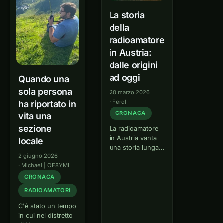
La storia
della
radioamatore
in Austria:
dalle origini
ad oggi
Quando una
sola persona
30 marzo 2026
·
Ferdl
ha riportato in
CRONACA
vita una
sezione
La radioamatore
in Austria vanta
locale
una storia lunga e
2 giugno 2026
movimentata,
·
Michael | OE8YML
strettamente
legata ai
CRONACA
rivolgimenti
RADIOAMATORI
politici del XX
secolo. Dai primi
C'è stato un tempo
esperimenti
in cui nel distretto