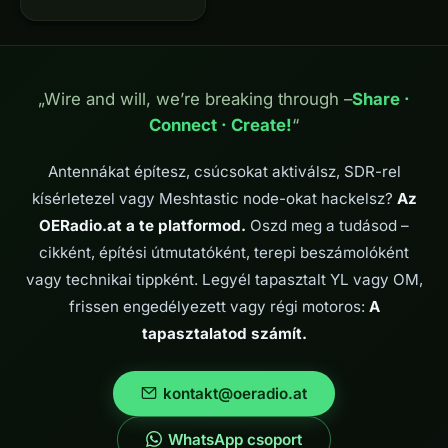
kifeszítve, a transceiver
a piknikasztalon — és
rádióamatőrök az egész
világból hívnak téged. Ez
a Parks On The Air
„Wire and will, we’re breaking through –
Share ·
(POTA) : egy nemzetközi
Connect · Create!
“
program, amely…
Antennákat építesz, csúcsokat aktiválsz, SDR-rel
kísérletezel vagy Meshtastic node-okat hackelsz?
Az
OERadio.at a te platformod.
Oszd meg a tudásod –
cikként, építési útmutatóként, terepi beszámolóként
vagy technikai tippként. Legyél tapasztalt YL vagy OM,
frissen engedélyezett vagy régi motoros:
A
tapasztalatod számít.
kontakt@oeradio.at
WhatsApp csoport