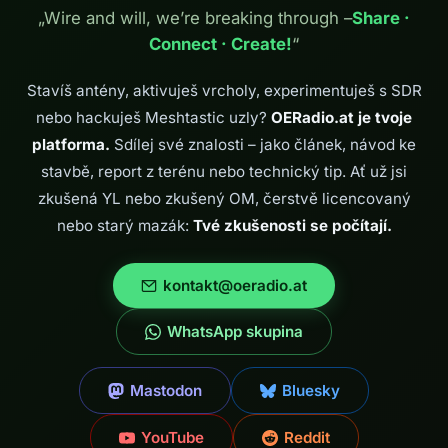
„Wire and will, we’re breaking through –
Share ·
Connect · Create!
“
Stavíš antény, aktivuješ vrcholy, experimentuješ s SDR
nebo hackuješ Meshtastic uzly?
OERadio.at je tvoje
platforma.
Sdílej své znalosti – jako článek, návod ke
stavbě, report z terénu nebo technický tip. Ať už jsi
zkušená YL nebo zkušený OM, čerstvě licencovaný
nebo starý mazák:
Tvé zkušenosti se počítají.
kontakt@oeradio.at
WhatsApp skupina
Mastodon
Bluesky
YouTube
Reddit