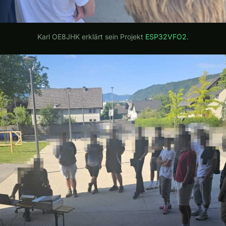
Karl OE8JHK erklärt sein Projekt
ESP32VFO2
.