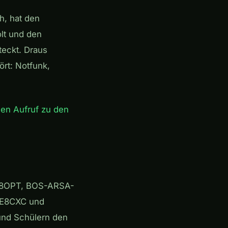
h, hat den
lt und den
teckt. Draus
rt: Notfunk,
hen Aufruf zu den
OE8OPT, BOS-ARSA-
OE8CXC und
 und Schülern den