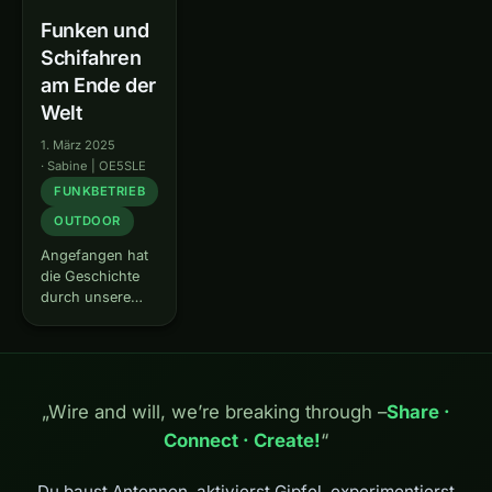
Funken und
Schifahren
am Ende der
Welt
1. März 2025
·
Sabine | OE5SLE
FUNKBETRIEB
OUTDOOR
Angefangen hat
die Geschichte
durch unsere
Besuche beim
Funkcamp in
Döbriach am
Millstättersee.
Eigentlich war
„Wire and will, we’re breaking through –
Share ·
gedacht, unseren
Connect · Create!
“
Sohn für die
Funkerei zu
begeistern. Aber
Du baust Antennen, aktivierst Gipfel, experimentierst