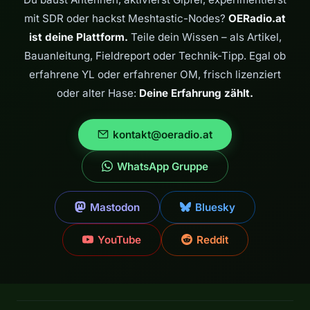
es hat mich
mit SDR oder hackst Meshtastic-Nodes?
OERadio.at
selbst mit dem
Funkvirus
ist deine Plattform.
Teile dein Wissen – als Artikel,
infiziert. Dort
Bauanleitung, Fieldreport oder Technik-Tipp. Egal ob
habe ich viele…
erfahrene YL oder erfahrener OM, frisch lizenziert
oder alter Hase:
Deine Erfahrung zählt.
kontakt@oeradio.at
WhatsApp Gruppe
Mastodon
Bluesky
YouTube
Reddit