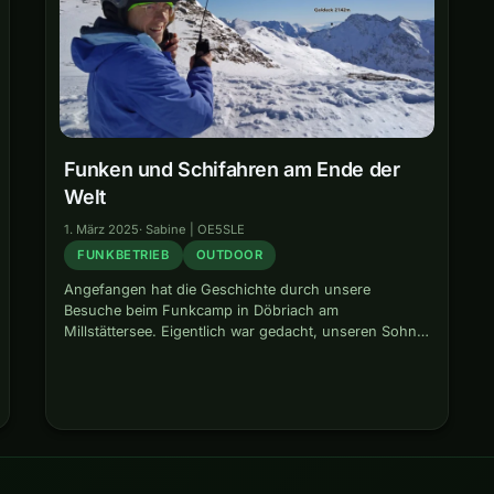
Funken und Schifahren am Ende der
Welt
1. März 2025
·
Sabine | OE5SLE
FUNKBETRIEB
OUTDOOR
Angefangen hat die Geschichte durch unsere
Besuche beim Funkcamp in Döbriach am
Millstättersee. Eigentlich war gedacht, unseren Sohn
für die Funkerei zu begeistern. Aber es hat mich
selbst mit dem Funkvirus infiziert. Dort habe ich
viele…