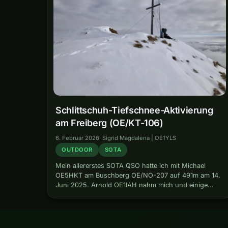
Schlittschuh-Tiefschnee-Aktivierung
am Freiberg (OE/KT-106)
6. Februar 2026
·
Sigrid Magdalena | OE1YLS
OUTDOOR
SOTA
Mein allererstes SOTA QSO hatte ich mit Michael
OE5HKT am Buschberg OE/NO-207 auf 491m am 14.
Juni 2025. Arnold OE1IAH nahm mich und einige
andere Frischlizensierte an diesem Tag unter seine
Fittiche, und es ging uns…