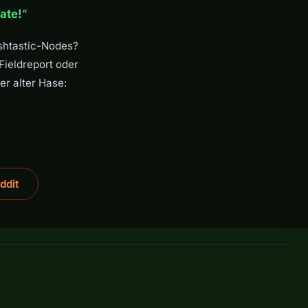
ate!
“
eshtastic-Nodes?
 Fieldreport oder
er alter Hase:
ddit