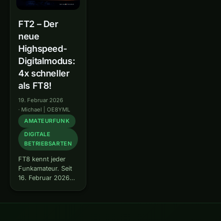
FT2 – Der
neue
Highspeed-
Digitalmodus:
4x schneller
als FT8!
19. Februar 2026
·
Michael | OE8YML
AMATEURFUNK
DIGITALE
BETRIEBSARTEN
FT8 kennt jeder
Funkamateur. Seit
16. Februar 2026
gibt es einen neuen
Mitspieler: FT2 mit
nur 3,8 Sekunden
pro Zyklus – 4x