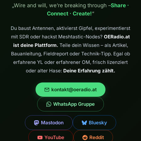
schneller als FT8\!
„Wire and will, we’re breaking through –
Share ·
Entwickelt in Italien
Connect · Create!
“
mit KI-
Unterstützung.
Du baust Antennen, aktivierst Gipfel, experimentierst
mit SDR oder hackst Meshtastic-Nodes?
OERadio.at
ist deine Plattform.
Teile dein Wissen – als Artikel,
Bauanleitung, Fieldreport oder Technik-Tipp. Egal ob
erfahrene YL oder erfahrener OM, frisch lizenziert
oder alter Hase:
Deine Erfahrung zählt.
kontakt@oeradio.at
WhatsApp Gruppe
Mastodon
Bluesky
YouTube
Reddit