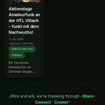
Aktionstage
Amateurfunk an
der HTL Villach
– funkt mit dem
Nachwuchs!
3. Juli 2026
·
Michael | OE8YML
AMATEURFUNK
TERMIN
Ein herzliches
Dankeschön an
Christian Singerl,
OE8AGV : Dank
seiner Initiative
bekommen wir die
Chance, das Thema
Amateurfunk direkt
„Wire and will, we’re breaking through –
Share ·
an die Jugendlichen
Connect · Create!
“
der HTL Villach zu