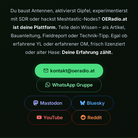
bringen. Genau
solche Türöffner
Du baust Antennen, aktivierst Gipfel, experimentierst
machen
mit SDR oder hackst Meshtastic-Nodes?
OERadio.at
Nachwuchsförderung
im Funk erst möglich.
ist deine Plattform.
Teile dein Wissen – als Artikel,
…
Bauanleitung, Fieldreport oder Technik-Tipp. Egal ob
erfahrene YL oder erfahrener OM, frisch lizenziert
oder alter Hase:
Deine Erfahrung zählt.
kontakt@oeradio.at
WhatsApp Gruppe
Mastodon
Bluesky
YouTube
Reddit