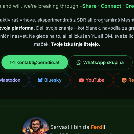
e and will, we’re breaking through –
Share · Connect · Cre
 aktiviraš vrhove, eksperimentiraš z SDR ali programiraš Mesht
tvoja platforma.
Deli svoje znanje – kot članek, navodila za gr
hnični nasvet. Ne glede na to, ali si izkušen YL ali OM, sveže lic
maček:
Tvoje izkušnje štejejo.
kontakt@oeradio.at
WhatsApp skupina
Mastodon
Bluesky
YouTube
Re
Servas! I bin da
Ferdl
!