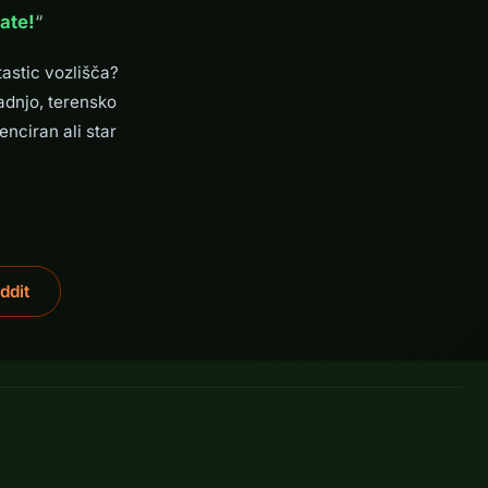
ate!
“
astic vozlišča?
adnjo, terensko
enciran ali star
ddit