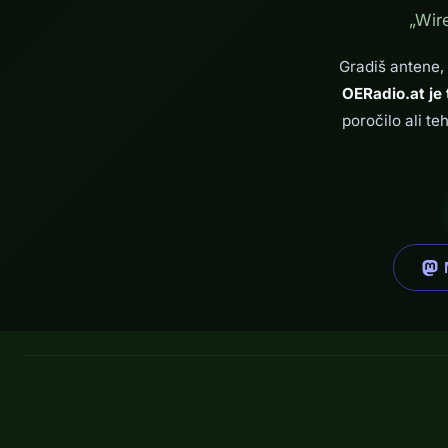
„Wir
Gradiš antene,
OERadio.at je 
poročilo ali te