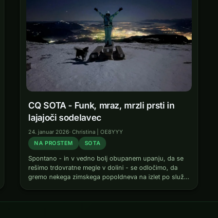
CQ SOTA - Funk, mraz, mrzli prsti in
lajajoči sodelavec
24. januar 2026
·
Christina | OE8YYY
NA PROSTEM
SOTA
Spontano - in v vedno bolj obupanem upanju, da se
rešimo trdovratne megle v dolini - se odločimo, da
gremo nekega zimskega popoldneva na izlet po službi
na Dobratsch. Tam tudi: Finot, naš vedno preveč
motivirani…