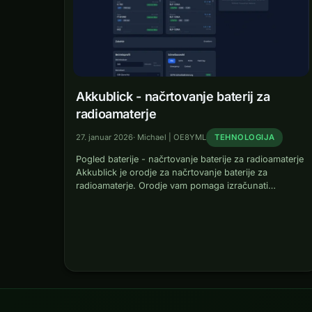
Akkublick - načrtovanje baterij za
radioamaterje
27. januar 2026
·
Michael | OE8YML
TEHNOLOGIJA
Pogled baterije - načrtovanje baterije za radioamaterje
Akkublick je orodje za načrtovanje baterije za
radioamaterje. Orodje vam pomaga izračunati
optimalno kapaciteto baterije za delovanje vašega
prenosnega radia in zagotoviti, da imate dovolj
energije za vaše aktivacije.…